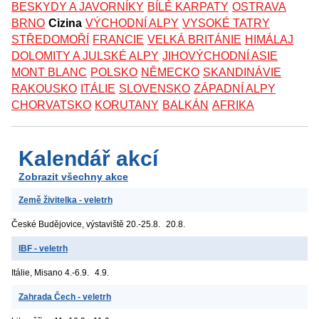
BESKYDY A JAVORNÍKY
BÍLÉ KARPATY
OSTRAVA
BRNO
Cizina
VÝCHODNÍ ALPY
VYSOKÉ TATRY
STŘEDOMOŘÍ
FRANCIE
VELKÁ BRITÁNIE
HIMÁLAJ
DOLOMITY A JULSKÉ ALPY
JIHOVÝCHODNÍ ASIE
MONT BLANC
POLSKO
NĚMECKO
SKANDINÁVIE
RAKOUSKO
ITÁLIE
SLOVENSKO
ZÁPADNÍ ALPY
CHORVATSKO
KORUTANY
BALKÁN
AFRIKA
Kalendář akcí
Zobrazit všechny akce
Země živitelka - veletrh
České Budějovice, výstaviště
20.-25.8.
20.8.
IBF - veletrh
Itálie, Misano
4.-6.9.
4.9.
Zahrada Čech - veletrh