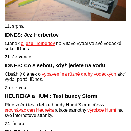
11. srpna
IDNES: Jez Herbertov
Článek
o jezu Herbertov
na Vltavě vydal ve své vodácké
sekci IDnes.
21. července
IDNES: Co s sebou, když jedete na vodu
Obsáhlý článek o
vybavení na různé druhy vodáckých
akcí
vydal portál IDnes.
25. června
HEUREKA a HUMI: Test bundy Storm
Plné znění testu lehké bundy Humi Storm převzal
srovnávač cen Heureka
a také samotný
výrobce Humi
na
své internetové stránky.
24. února