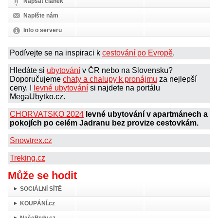
Napsat článek
Napište nám
Info o serveru
Podívejte se na inspiraci k
cestování po Evropě
.
Hledáte si
ubytování
v ČR nebo na Slovensku?
Doporučujeme
chaty a chalupy k pronájmu
za nejlepší
ceny. I
levné ubytování
si najdete na portálu
MegaUbytko.cz.
CHORVATSKO 2024
levné ubytování v apartmánech a
pokojích po celém Jadranu bez provize cestovkám.
Snowtrex.cz
Treking.cz
Může se hodit
SOCIÁLNÍ SÍTĚ
KOUPÁNÍ.cz