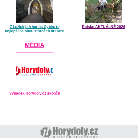
Z Lužických hor na Oybin: to
Ralsko AKTUÁLNĚ 2026
nejlepší na obou stranách hranice
MÉDIA
Výpadek Horydoly.cz skončil