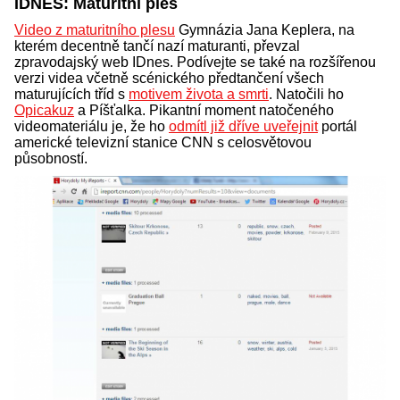
IDNES: Maturitní ples
Video z maturitního plesu
Gymnázia Jana Keplera, na
kterém decentně tančí nazí maturanti, převzal
zpravodajský web IDnes. Podívejte se také na rozšířenou
verzi videa včetně scénického předtančení všech
maturujících tříd s
motivem života a smrti
. Natočili ho
Opicakuz
a Píšťalka. Pikantní moment natočeného
videomateriálu je, že ho
odmítl již dříve uveřejnit
portál
americké televizní stanice CNN s celosvětovou
působností.