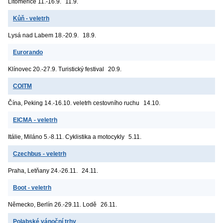
Litoměřice
11.-16.9.
11.9.
Kůň - veletrh
Lysá nad Labem
18.-20.9.
18.9.
Eurorando
Klínovec
20.-27.9. Turistický festival
20.9.
COITM
Čína, Peking
14.-16.10. veletrh cestovního ruchu
14.10.
EICMA - veletrh
Itálie, Miláno
5.-8.11. Cyklistika a motocykly
5.11.
Czechbus - veletrh
Praha, Letňany
24.-26.11.
24.11.
Boot - veletrh
Německo, Berlín
26.-29.11. Lodě
26.11.
Polabské vánoční trhy