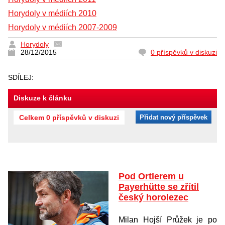
Horydoly v médiích 2010
Horydoly v médiích 2007-2009
Horydoly
28/12/2015
0 příspěvků v diskuzi
SDÍLEJ:
Diskuze k článku
Celkem 0 příspěvků v diskuzi
Přidat nový příspěvek
Pod Ortlerem u
Payerhütte se zřítil
český horolezec
Milan Hojší Průžek je po