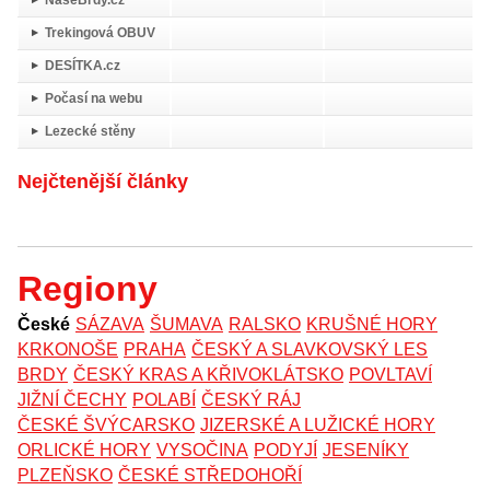
NašeBrdy.cz
Trekingová OBUV
DESÍTKA.cz
Počasí na webu
Lezecké stěny
Nejčtenější články
Regiony
České
SÁZAVA
ŠUMAVA
RALSKO
KRUŠNÉ HORY
KRKONOŠE
PRAHA
ČESKÝ A SLAVKOVSKÝ LES
BRDY
ČESKÝ KRAS A KŘIVOKLÁTSKO
POVLTAVÍ
JIŽNÍ ČECHY
POLABÍ
ČESKÝ RÁJ
ČESKÉ ŠVÝCARSKO
JIZERSKÉ A LUŽICKÉ HORY
ORLICKÉ HORY
VYSOČINA
PODYJÍ
JESENÍKY
PLZEŇSKO
ČESKÉ STŘEDOHOŘÍ