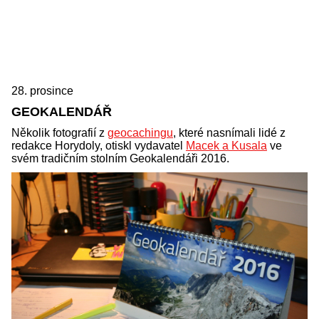
28. prosince
GEOKALENDÁŘ
Několik fotografií z
geocachingu
, které nasnímali lidé z
redakce Horydoly, otiskl vydavatel
Macek a Kusala
ve
svém tradičním stolním Geokalendáři 2016.