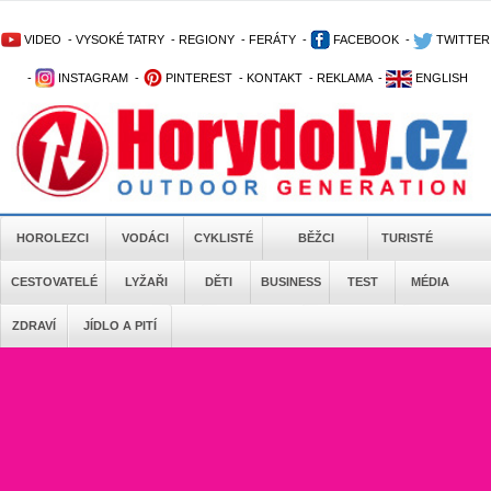
VIDEO
-
VYSOKÉ TATRY
-
REGIONY
-
FERÁTY
-
FACEBOOK
-
TWITTER
-
INSTAGRAM
-
PINTEREST
-
KONTAKT
-
REKLAMA
-
ENGLISH
HOROLEZCI
VODÁCI
CYKLISTÉ
BĚŽCI
TURISTÉ
CESTOVATELÉ
LYŽAŘI
DĚTI
BUSINESS
TEST
MÉDIA
ZDRAVÍ
JÍDLO A PITÍ