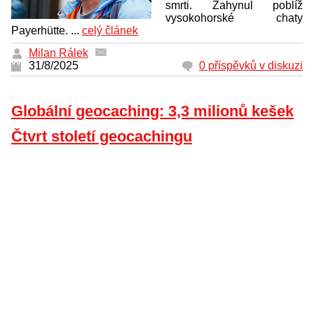
smrti. Zahynul poblíž
vysokohorské chaty
Payerhütte. ...
celý článek
Milan Rálek
31/8/2025
0 příspěvků v diskuzi
Globální geocaching: 3,3 milionů kešek
Čtvrt století geocachingu