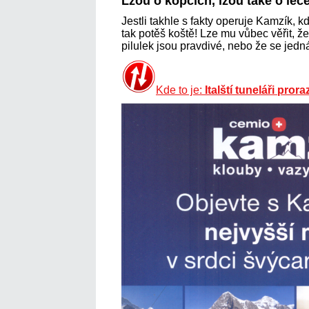
Lžou o kopcích, lžou také o léč
Jestli takhle s fakty operuje Kamzík, k
tak potěš koště! Lze mu vůbec věřit, ž
pilulek jsou pravdivé, nebo že se jed
Kde to je:
Italští tuneláři prora