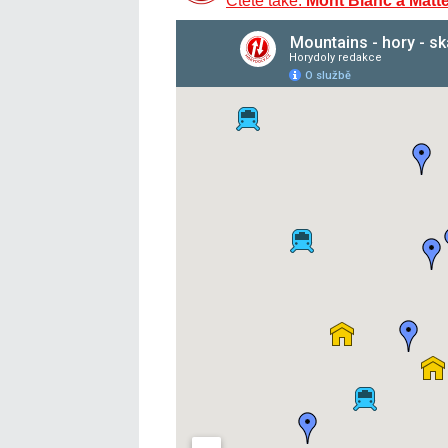
Čtěte také:
Mont Blanc a Matt