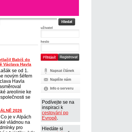
uživatel
heslo
tlačil Babiš do
tě Václava Havla
ašák se od 1.
Napsat článek
ne novým šéfem
Napište nám
áclava Havla
 nasměroval
Info o serveru
ké areolinie ke
 společnosti se
Podívejte se na
inspiraci k
UÁLNĚ 2026
cestování po
Co je v Alpách
Evropě
.
aké vládnou na
dmínky pro
Hledáte si