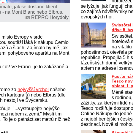
horolezect
se lyžuje, jak fungují cha
malo, jak se dostane klient
co zajímá návštěvníky n
ů - na Mont Blanc nebo Elbrus.
evropských hor.
REPRO Horydoly
Swissôtel
dříve 5 l
Swissôtel
místo Evropy v srdci
hotelová s
skou soutěží láká k nákupu Cemio
na vitalit
azů a šlach. Zajímalo by mě, jak
pohostinnost, otevřela p
žemi pohybového aparátu na Mont
republice. Propojila 5 hi
).
lázeňských domů velký
o co? Ve Francii je to zakázané a
atriem na adrese Ibseno
Pusťte ná
Tesco nov
oblasti Li
bereme za
nejvyšší vrchol
našeho
Méně staro
ch kartografů) nebo Elbrus (dle
s rodinou,
ch nestojí ve Švýcarsku.
zážitky, za kterými lidé na
Tesco rozšiřuje dostupno
uje: "...vystoupejte nejvýše
Online Nákupy do jedné
ezi nebem a zemí." Myslí tím
z nejoblíbenějších česk
 To je o patnáct set metrů níž než
destinací. Nově si moho
8 trendů: 