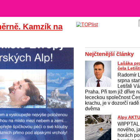
měrně. Kamzík na
Nejčtenější články
Lašáka pro
čela Letiš
Radomír L
srpna sta
Letiště V
Praha. Při tom již dříve
lececkou společnost Čes
krachu, je v dozorčí radě
dvěma
Alpy AKT
WIPPTAL 
nového, j
horách po