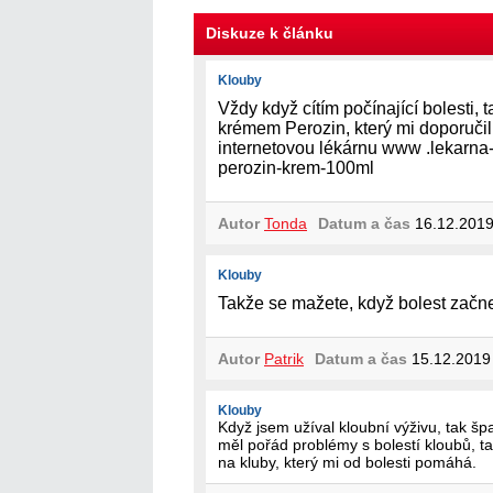
Diskuze k článku
Klouby
Vždy když cítím počínající bolesti,
krémem Perozin, který mi doporučil
internetovou lékárnu www .lekarna
perozin-krem-100ml
Autor
Tonda
Datum a čas
16.12.2019
Klouby
Takže se mažete, když bolest začn
Autor
Patrik
Datum a čas
15.12.2019
Klouby
Když jsem užíval kloubní výživu, tak šp
měl pořád problémy s bolestí kloubů, t
na kluby, který mi od bolesti pomáhá.