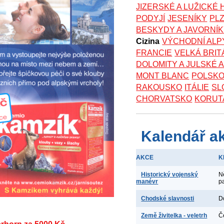
JIZERSKÉ A LUŽICKÉ
PODYJÍ
JESENÍKY
PL
BESKYDY A JAVORNÍ
Cizina
VÝCHODNÍ ALP
FRANCIE
VELKÁ BRIT
DOLOMITY A JULSKÉ 
MONT BLANC
POLSK
RAKOUSKO
ITÁLIE
SL
CHORVATSKO
KORUT
Kalendář a
AKCE
K
Historický vojenský
N
manévr
p
Chodské slavnosti
D
Země živitelka - veletrh
Č