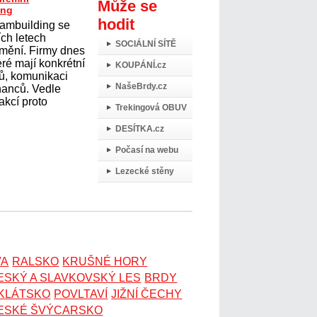
Může se
ing
hodit
eambuilding se
ích letech
SOCIÁLNÍ SÍTĚ
mění. Firmy dnes
teré mají konkrétní
KOUPÁNÍ.cz
mů, komunikaci
NašeBrdy.cz
nanců. Vedle
akcí proto
Trekingová OBUV
DESÍTKA.cz
Počasí na webu
Lezecké stěny
VA
RALSKO
KRUŠNÉ HORY
ESKÝ A SLAVKOVSKÝ LES
BRDY
OKLÁTSKO
POVLTAVÍ
JIŽNÍ ČECHY
ESKÉ ŠVÝCARSKO