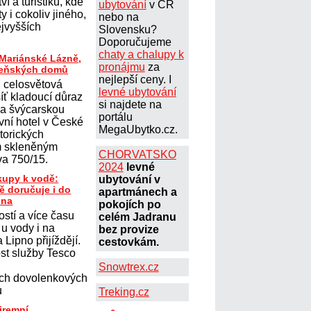
ví a turistiku, kde
ubytování
v ČR
ty i cokoliv jiného,
nebo na
ejvyšších
Slovensku?
Doporučujeme
chaty a chalupy k
 Mariánské Lázně,
pronájmu
za
ázeňských domů
nejlepší ceny. I
, celosvětová
levné ubytování
íť kladoucí důraz
si najdete na
u a švýcarskou
portálu
rvní hotel v České
MegaUbytko.cz.
storických
m skleněným
CHORVATSKO
va 750/15.
2024
levné
kupy k vodě:
ubytování v
ě doručuje i do
apartmánech a
pna
pokojích po
stí a více času
celém Jadranu
 u vody i na
bez provize
 Lipno přijíždějí.
cestovkám.
st služby Tesco
Snowtrex.cz
ých dovolenkových
u
Treking.cz
firemní