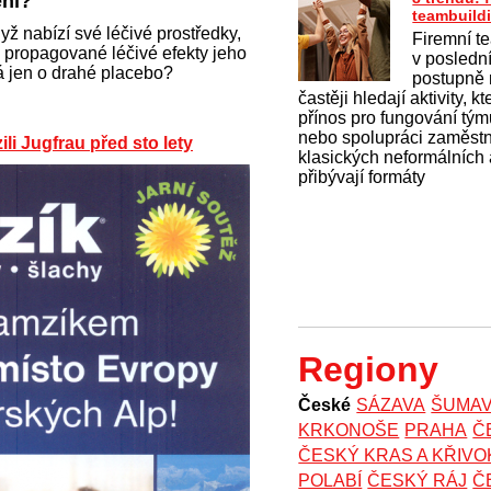
ení?
teambuild
dyž nabízí své léčivé prostředky,
Firemní t
e propagované léčivé efekty jeho
v posledn
ná jen o drahé placebo?
postupně 
častěji hledají aktivity, k
přínos pro fungování tý
nebo spolupráci zaměst
zili Jugfrau před sto lety
klasických neformálních 
přibývají formáty
Regiony
České
SÁZAVA
ŠUMA
KRKONOŠE
PRAHA
Č
ČESKÝ KRAS A KŘIV
POLABÍ
ČESKÝ RÁJ
Č