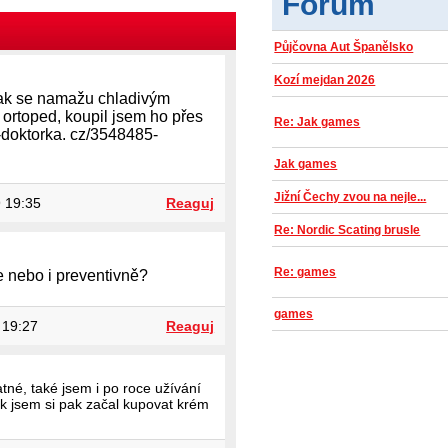
Fórum
Půjčovna Aut Španělsko
Kozí mejdan 2026
 tak se namažu chladivým
 ortoped, koupil jsem ho přes
Re: Jak games
-doktorka. cz/3548485-
Jak games
Jižní Čechy zvou na nejle...
 19:35
Reaguj
Re: Nordic Scating brusle
Re: games
e nebo i preventivně?
games
 19:27
Reaguj
atné, také jsem i po roce užívání
ak jsem si pak začal kupovat krém