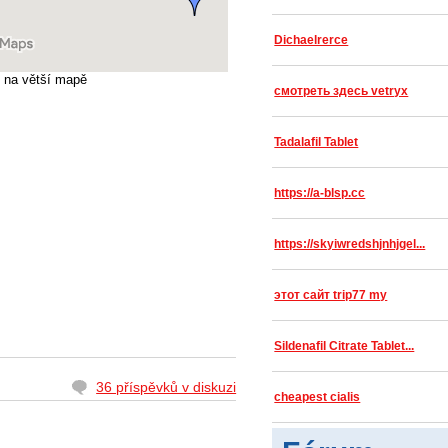
Dichaelrerce
na větší mapě
смотреть здесь vetryx
Tadalafil Tablet
https://a-blsp.cc
https://skyiwredshjnhjgel...
этот сайт trip77 my
Sildenafil Citrate Tablet...
36 příspěvků v diskuzi
cheapest cialis