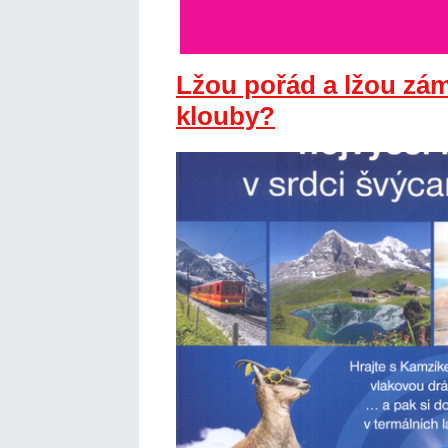
Lžou pořád a lžou zá
klouby?