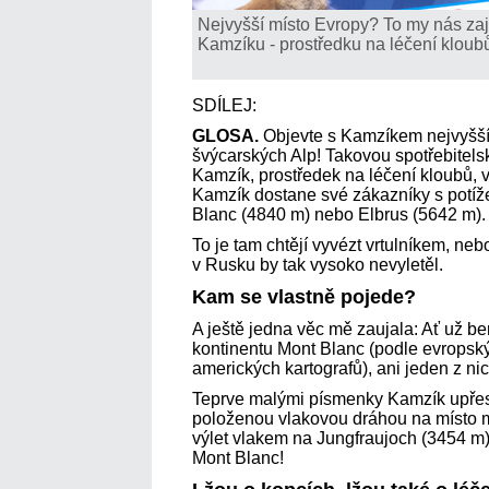
Nejvyšší místo Evropy? To my nás zají
Kamzíku - prostředku na léčení kloub
SDÍLEJ:
GLOSA.
Objevte s Kamzíkem nejvyšší 
švýcarských Alp! Takovou spotřebitel
Kamzík, prostředek na léčení kloubů, v
Kamzík dostane své zákazníky s potí
Blanc (4840 m) nebo Elbrus (5642 m
To je tam chtějí vyvézt vrtulníkem, neb
v Rusku by tak vysoko nevyletěl.
Kam se vlastně pojede?
A ještě jedna věc mě zaujala: Ať už 
kontinentu Mont Blanc (podle evropský
amerických kartografů), ani jeden z ni
Teprve malými písmenky Kamzík upřesň
položenou vlakovou dráhou na místo m
výlet vlakem na Jungfraujoch (3454 m).
Mont Blanc!