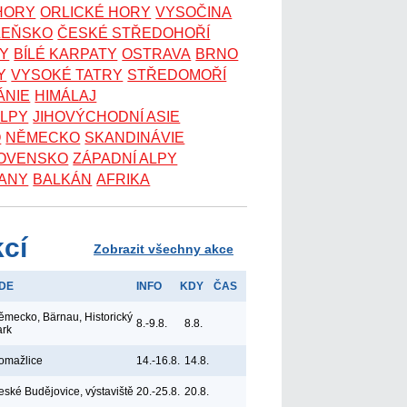
 HORY
ORLICKÉ HORY
VYSOČINA
ZEŇSKO
ČESKÉ STŘEDOHOŘÍ
KY
BÍLÉ KARPATY
OSTRAVA
BRNO
Y
VYSOKÉ TATRY
STŘEDOMOŘÍ
ÁNIE
HIMÁLAJ
ALPY
JIHOVÝCHODNÍ ASIE
O
NĚMECKO
SKANDINÁVIE
OVENSKO
ZÁPADNÍ ALPY
ANY
BALKÁN
AFRIKA
kcí
Zobrazit všechny akce
DE
INFO
KDY
ČAS
ěmecko, Bärnau, Historický
8.-9.8.
8.8.
ark
omažlice
14.-16.8.
14.8.
eské Budějovice, výstaviště
20.-25.8.
20.8.