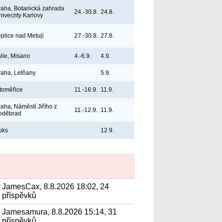
raha, Botanická zahrada
24.-30.8.
24.8.
niverzity Karlovy
eplice nad Metují
27.-30.8.
27.8.
álie, Misano
4.-6.9.
4.9.
raha, Letňany
5.9.
itoměřice
11.-16.9.
11.9.
raha, Náměstí Jiřího z
11.-12.9.
11.9.
oděbrad
uks
12.9.
JamesCax, 8.8.2026 18:02, 24
příspěvků
Jamesamura, 8.8.2026 15:14, 31
příspěvků