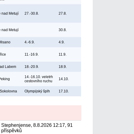
e nad Metují
27.-30.8.
27.8.
e nad Metují
30.8.
 Misano
4.-6.9.
4.9.
řice
11.-16.9.
11.9.
nad Labem
18.-20.9.
18.9.
14.-16.10. veletrh
Peking
14.10.
cestovního ruchu
 Sokolovna
Olympijský šplh
17.10.
Stephenjense, 8.8.2026 12:17, 91
příspěvků