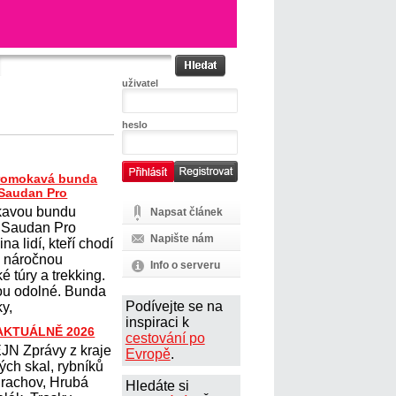
uživatel
heslo
romokavá bunda
Saudan Pro
avou bundu
Napsat článek
 Saudan Pro
Napište nám
na lidí, kteří chodí
na náročnou
Info o serveru
ké túry a trekking.
sou odolné. Bunda
Podívejte se na
y,
inspiraci k
 AKTUÁLNĚ 2026
cestování po
N Zprávy z kraje
Evropě
.
ých skal, rybníků
Prachov, Hrubá
Hledáte si