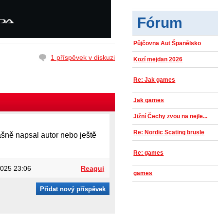
Fórum
Půjčovna Aut Španělsko
1 příspěvek v diskuzi
Kozí mejdan 2026
Re: Jak games
Jak games
Jižní Čechy zvou na nejle...
Re: Nordic Scating brusle
rašně napsal autor nebo ještě
Re: games
025 23:06
Reaguj
games
Přidat nový příspěvek