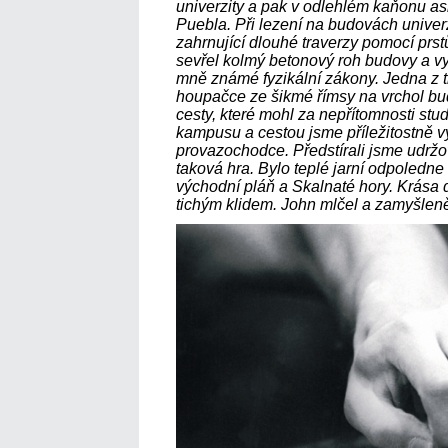
univerzity a pak v odlehlém kaňonu as
Puebla. Při lezení na budovách univerz
zahrnující dlouhé traverzy pomocí prst
sevřel kolmý betonový roh budovy a vyl
mně známé fyzikální zákony. Jedna z 
houpačce ze šikmé římsy na vrchol bu
cesty, které mohl za nepřítomnosti stu
kampusu a cestou jsme příležitostně vy
provazochodce. Předstírali jsme udržov
taková hra. Bylo teplé jarní odpoledn
východní pláň a Skalnaté hory. Krása 
tichým klidem. John mlčel a zamyšleně