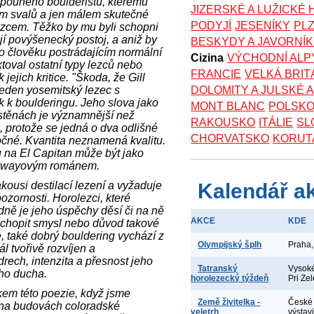
 pouhého boulderistu, kterému
JIZERSKÉ A LUŽICKÉ
ím svalů a jen málem skutečné
PODYJÍ
JESENÍKY
PL
ezcem. Těžko by mu byli schopni
jí povýšenecký postoj, a aniž by
BESKYDY A JAVORNÍ
 o člověku postrádajícím normální
Cizina
VÝCHODNÍ ALP
ktoval ostatní typy lezců nebo
FRANCIE
VELKÁ BRIT
 jejich kritice. "Škoda, že Gill
jeden yosemitský lezec s
DOLOMITY A JULSKÉ 
ak k boulderingu. Jeho slova jako
MONT BLANC
POLSK
 stěnách je významnější než
RAKOUSKO
ITÁLIE
SL
, protože se jedná o dva odlišné
CHORVATSKO
KORUT
čné. Kvantita neznamená kvalitu.
 na El Capitan může být jako
ngwayovým románem.
akousi destilací lezení a vyžaduje
Kalendář a
zornosti. Horolezci, které
dně je jeho úspěchy děsí či na ně
AKCE
KDE
pochopit smysl nebo důvod takové
, také dobrý bouldering vychází z
Olympijský šplh
Praha,
ál tvořivě rozvíjen a
drech, intenzita a přesnost jeho
Tatranský
Vysoké
ého ducha.
horolezecký týždeň
Pri Ze
kem této poezie, když jsme
Země živitelka -
České 
 na budovách coloradské
veletrh
výstav