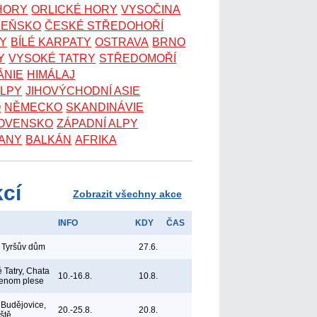
 HORY
ORLICKÉ HORY
VYSOČINA
ZEŇSKO
ČESKÉ STŘEDOHOŘÍ
KY
BÍLÉ KARPATY
OSTRAVA
BRNO
Y
VYSOKÉ TATRY
STŘEDOMOŘÍ
ÁNIE
HIMÁLAJ
ALPY
JIHOVÝCHODNÍ ASIE
O
NĚMECKO
SKANDINÁVIE
OVENSKO
ZÁPADNÍ ALPY
ANY
BALKÁN
AFRIKA
kcí
Zobrazit všechny akce
INFO
KDY
ČAS
 Tyršův dům
27.6.
 Tatry, Chata
10.-16.8.
10.8.
lenom plese
Budějovice,
20.-25.8.
20.8.
iště