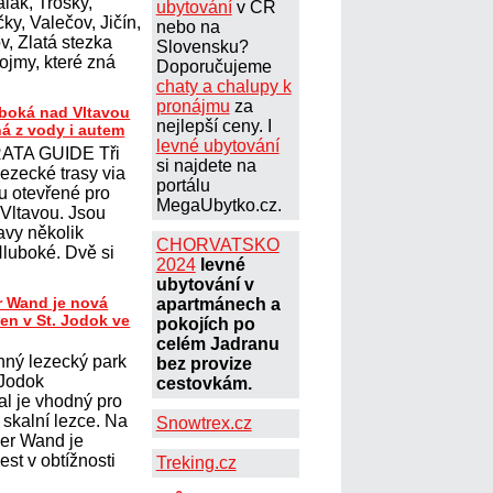
lák, Trosky,
ubytování
v ČR
ky, Valečov, Jičín,
nebo na
, Zlatá stezka
Slovensku?
ojmy, které zná
Doporučujeme
chaty a chalupy k
pronájmu
za
uboká nad Vltavou
nejlepší ceny. I
ná z vody i autem
levné ubytování
ATA GUIDE Tři
si najdete na
lezecké trasy via
portálu
ou otevřené pro
MegaUbytko.cz.
 Vltavou. Jsou
avy několik
CHORVATSKO
Hluboké. Dvě si
2024
levné
ubytování v
r Wand je nová
apartmánech a
ten v St. Jodok ve
pokojích po
celém Jadranu
nný lezecký park
bez provize
 Jodok
cestovkám.
al je vhodný pro
í skalní lezce. Na
Snowtrex.cz
her Wand je
st v obtížnosti
Treking.cz