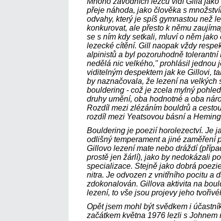
Mnoho závodních lezců vidí Gilla jako
přeje náhoda, jako člověka s množstv
odvahy, který je spíš gymnastou než l
konkurovat, ale přesto k němu zaujíma
se s ním kdy setkali, mluví o něm jako
lezecké cítění. Gill naopak vždy respe
alpinistů a byl pozoruhodně tolerantní k
nedělá nic velkého," prohlásil jednou 
viditelným despektem jak ke Gillovi, t
by naznačovala, že lezení na velkých
bouldering - což je zcela mylný pohled
druhy umění, oba hodnotné a oba náro
Rozdíl mezi zlézáním bouldrů a cestou
rozdíl mezi Yeatsovou básní a Hemi
Bouldering je poezií horolezectví. Je j
odlišný temperament a jiné zaměření po
Gillovo lezení mate nebo dráždí (přípa
prostě jen žárlí), jako by nedokázali 
specializace. Stejně jako dobrá poezie
nitra. Je odvozen z vnitřního pocitu a d
zdokonalován. Gillova aktivita na boul
lezení, to vše jsou projevy jeho tvořiv
Opět jsem mohl být svědkem i účastní
začátkem května 1976 lezli s Johnem