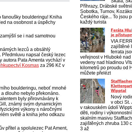
Skála, Ska
Příhrazy, Drábské světnič
Sobotka, Turnov, Kozákov
Českého ráje... To jsou p
ro fanoušky boulderingu! Kniha
každý turista
hled na osobnost a úspěchy
Feráta Hl
je přístup
e zamýšlí se i nad samotnou
VIA FERR
zajištěné 
 známých lezců a obsáhlý
ferrata js
 Předmluvu napsal český lezec
veřejnost v Hluboké nad
y autora Pata Amenta vychází v
vedeny nad hladinou Vlt
ihkupectví Kosmas
za 296 Kč v
kilometrů po proudu od 
můžete přelézt
Stafflache
Klettergar
rního boulderingu, neboť mnohé
Wipptal
s a dlouho nebylo překonáno.
Nový rodi
alentem byly přirovnávány k
v obci St.
 Gill, známý svým dynamickým
v rakouském údolí Wippt
 fyzickými výkony s náročnými
děti, rodiny i výkonnostn
celém světě a kniha jeho odkazu
skalním masivu Stafflac
zajištěných zhruba 130 ce
lův přítel a spolulezec Pat Ament,
3 až