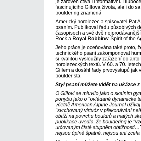
je zároveň čtivá i informativní. Hlubo
fascinujícího Gillova života, ale i do 
bouldering znamená.
Americký horolezec a spisovatel Pat 
psaním. Publikoval řadu působivých dě
časopisech a své dvě nejprodávanější
Rock a
Royal Robbins
: Spirit of the 
Jeho práce je oceňována také proto, 
technického psaní zakomponovat humor 
si kvalitou vysloužily zařazení do anto
horolezeckých textů. V 60. a 70. letech
Gillem a dosáhl řady prvovýstupů jak v
boulderista.
Styl psaní můžete vidět na ukázce z
O Gillovi se mluvilo jako o skalním g
pohybu jako o "ovládané dynamické t
včetně American Alpine Journal užívají
"svrchovaný virtuóz v překonávání nel
obtíží na povrchu bouldrů a malých s
publikace uvedla, že bouldering je "v
určovaným čistě stupněm obtížnosti…" -
nejsou úplně špatné, nejsou ani zcela