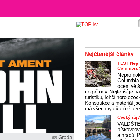
Nejčtenější články
TEST Nep
Columbia 
Nepromok
Columbia
ocení větši
do přírody. Nejlepší je 
turistiku, lehčí horolezec
Konstrukce a materiál j
má všechny důležité prvk
Český ráj
VALDŠTEJ
pískovcov
a hradů. 
Grada