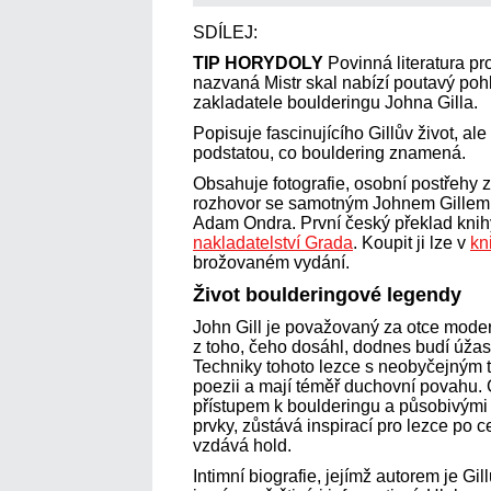
SDÍLEJ:
TIP HORYDOLY
Povinná literatura p
nazvaná Mistr skal nabízí poutavý po
zakladatele boulderingu Johna Gilla.
Popisuje fascinujícího Gillův život, al
podstatou, co bouldering znamená.
Obsahuje fotografie, osobní postřehy
rozhovor se samotným Johnem Gillem.
Adam Ondra. První český překlad knih
nakladatelství Grada
. Koupit ji lze v
kn
brožovaném vydání.
Život boulderingové legendy
John Gill je považovaný za otce mode
z toho, čeho dosáhl, dodnes budí úža
Techniky tohoto lezce s neobyčejným t
poezii a mají téměř duchovní povahu.
přístupem k boulderingu a působivými
prvky, zůstává inspirací pro lezce po 
vzdává hold.
Intimní biografie, jejímž autorem je Gil