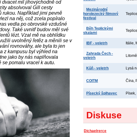
i dvacet mil jihovýchodně od
ity absolvoval Gill cesty
Mezinárodní
ů rukou. Například jimi pevně
horolezecký filmový
Teplic
ezl na něj, což zcela popíralo
festival
tras vedla po obrovské vzdušné
Běh Teplickými
dovy. Také uvnitř budov měl své
Teplic
skalami
dentů lézt. Vzal mě na obhlídku
užili uvolněný řetěz a měnili se v
IBF - veletrh
Itálie,
ání rovnováhy, ale byla to jen
e a z kampusu byl výhled na
Zahrada Čech -
Litomě
dne jako by nás naplňovala
veletrh
 se pomalu vracel k autu.
Kůň - veletrh
Lysá 
COITM
Čína, 
Písecký šplhavec
Písek,
Diskuse
Dichaelrerce