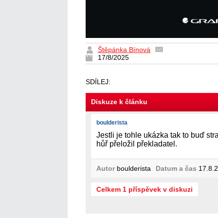
Štěpánka Bínová
17/8/2025
SDÍLEJ:
Diskuze k článku
boulderista
Jestli je tohle ukázka tak to buď st
hůř přeložil překladatel.
Autor
boulderista
Datum a čas
17.8.2
Celkem 1 příspěvek v diskuzi