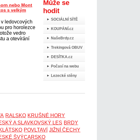
Může se
horn nebo Mont
hodit
tos s velkým
SOCIÁLNÍ SÍTĚ
 v ledovcových
ou pro horolezce
KOUPÁNÍ.cz
protože vedro
tu a otevírání
NašeBrdy.cz
Trekingová OBUV
DESÍTKA.cz
Počasí na webu
Lezecké stěny
VA
RALSKO
KRUŠNÉ HORY
ESKÝ A SLAVKOVSKÝ LES
BRDY
OKLÁTSKO
POVLTAVÍ
JIŽNÍ ČECHY
ESKÉ ŠVÝCARSKO