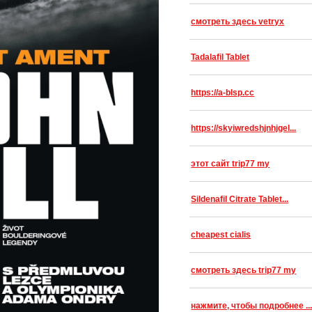
смотреть здесь vetryx
Tadalafil Tablet
https://a-blsp.cc
https://skyiwredshjnhjgel...
этот сайт trip77 my
Sildenafil Citrate Tablet...
cheapest cialis
смотреть здесь trip77 my
нажмите, чтобы подробнее ..