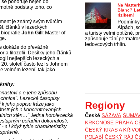
ce se ponořuje nejen do
Na Matter
samotné podstaty toho, co
Blanc? Le
rizikem!
Ament je známý svým tvůrčím
Podmínky
l, článků v lezeckých
Alpách js
 biografie
John Gill
: Master of
a turisty velmi obtížné, 
Age.
způsobuje tání permafros
ledovcových trhlin.
že dokáže do převážně
a filozofii. Desítky jeho článků
logií nejlepších lezeckých a
 20. století často lezl s Johnem
e volném lezení, tak jako
 knihy:
ymnastovi a o jeho způsobu
echnice". Lezecké časopisy
Regiony
 k jeho popisu fráze jako
ítostných a koncentrovaných
kalních stěn…" Jedna horolezecká
České
SÁZAVA
ŠUMA
zestupným pořadím dokonalosti,
KRKONOŠE
PRAHA
Č
 a i když tyhle charakteristiky
ČESKÝ KRAS A KŘIV
 správné.
POLABÍ
ČESKÝ RÁJ
Č