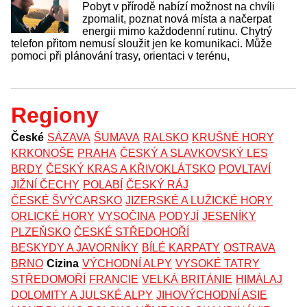
Pobyt v přírodě nabízí možnost na chvíli
zpomalit, poznat nová místa a načerpat
energii mimo každodenní rutinu. Chytrý
telefon přitom nemusí sloužit jen ke komunikaci. Může
pomoci při plánování trasy, orientaci v terénu,
Regiony
České
SÁZAVA
ŠUMAVA
RALSKO
KRUŠNÉ HORY
KRKONOŠE
PRAHA
ČESKÝ A SLAVKOVSKÝ LES
BRDY
ČESKÝ KRAS A KŘIVOKLÁTSKO
POVLTAVÍ
JIŽNÍ ČECHY
POLABÍ
ČESKÝ RÁJ
ČESKÉ ŠVÝCARSKO
JIZERSKÉ A LUŽICKÉ HORY
ORLICKÉ HORY
VYSOČINA
PODYJÍ
JESENÍKY
PLZEŇSKO
ČESKÉ STŘEDOHOŘÍ
BESKYDY A JAVORNÍKY
BÍLÉ KARPATY
OSTRAVA
BRNO
Cizina
VÝCHODNÍ ALPY
VYSOKÉ TATRY
STŘEDOMOŘÍ
FRANCIE
VELKÁ BRITÁNIE
HIMÁLAJ
DOLOMITY A JULSKÉ ALPY
JIHOVÝCHODNÍ ASIE