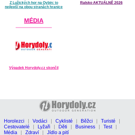
Z Lužických hor na Oybin: to
Ralsko AKTUÁLNĚ 2026
nejlepší na obou stranách hranice
MÉDIA
Výpadek Horydoly.cz skončil
Horolezci
Vodáci
Cyklisté
Běžci
Turisté
Cestovatelé
Lyžaři
Děti
Business
Test
Média
Zdraví
Jídlo a pití