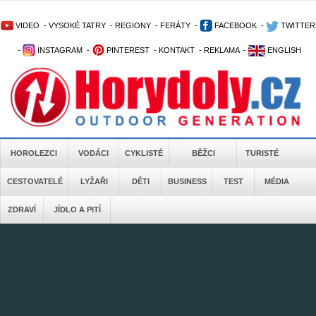
VIDEO
-
VYSOKÉ TATRY
-
REGIONY
-
FERÁTY
-
FACEBOOK
-
TWITTER
-
INSTAGRAM
-
PINTEREST
-
KONTAKT
-
REKLAMA
-
ENGLISH
HOROLEZCI
VODÁCI
CYKLISTÉ
BĚŽCI
TURISTÉ
CESTOVATELÉ
LYŽAŘI
DĚTI
BUSINESS
TEST
MÉDIA
ZDRAVÍ
JÍDLO A PITÍ