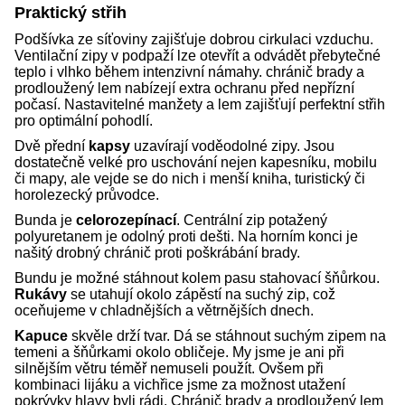
Praktický střih
Podšívka ze síťoviny zajišťuje dobrou cirkulaci vzduchu.
Ventilační zipy v podpaží lze otevřít a odvádět přebytečné
teplo i vlhko během intenzivní námahy. chránič brady a
prodloužený lem nabízejí extra ochranu před nepřízní
počasí. Nastavitelné manžety a lem zajišťují perfektní střih
pro optimální pohodlí.
Dvě přední
kapsy
uzavírají voděodolné zipy. Jsou
dostatečně velké pro uschování nejen kapesníku, mobilu
či mapy, ale vejde se do nich i menší kniha, turistický či
horolezecký průvodce.
Bunda je
celorozepínací
. Centrální zip potažený
polyuretanem je odolný proti dešti. Na horním konci je
našitý drobný chránič proti poškrábání brady.
Bundu je možné stáhnout kolem pasu stahovací šňůrkou.
Rukávy
se utahují okolo zápěstí na suchý zip, což
oceňujeme v chladnějších a větrnějších dnech.
Kapuce
skvěle drží tvar. Dá se stáhnout suchým zipem na
temeni a šňůrkami okolo obličeje. My jsme je ani při
silnějším větru téměř nemuseli použít. Ovšem při
kombinaci lijáku a vichřice jsme za možnost utažení
pokrývky hlavy byli rádi. Chránič brady a prodloužený lem