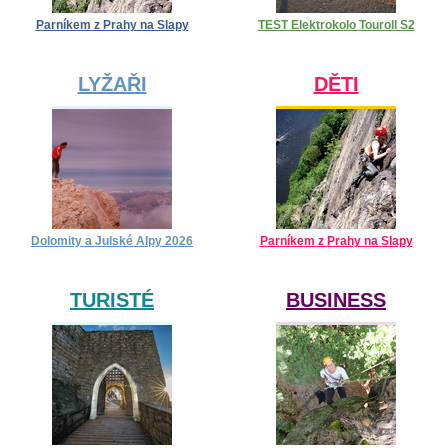
Parníkem z Prahy na Slapy
TEST Elektrokolo Touroll S2
LYŽAŘI
DĚTI
Dolomity a Julské Alpy 2026
Parníkem z Prahy na Slapy
TURISTÉ
BUSINESS