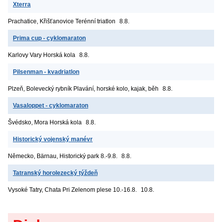
Xterra
Prachatice, Křišťanovice
Terénní triatlon
8.8.
Prima cup - cyklomaraton
Karlovy Vary
Horská kola
8.8.
Pilsenman - kvadriatlon
Plzeň, Bolevecký rybník
Plavání, horské kolo, kajak, běh
8.8.
Vasaloppet - cyklomaraton
Švédsko, Mora
Horská kola
8.8.
Historický vojenský manévr
Německo, Bärnau, Historický park
8.-9.8.
8.8.
Tatranský horolezecký týždeň
Vysoké Tatry, Chata Pri Zelenom plese
10.-16.8.
10.8.