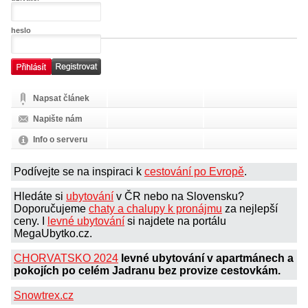
heslo
Napsat článek
Napište nám
Info o serveru
Podívejte se na inspiraci k
cestování po Evropě
.
Hledáte si
ubytování
v ČR nebo na Slovensku?
Doporučujeme
chaty a chalupy k pronájmu
za nejlepší
ceny. I
levné ubytování
si najdete na portálu
MegaUbytko.cz.
CHORVATSKO 2024
levné ubytování v apartmánech a
pokojích po celém Jadranu bez provize cestovkám.
Snowtrex.cz