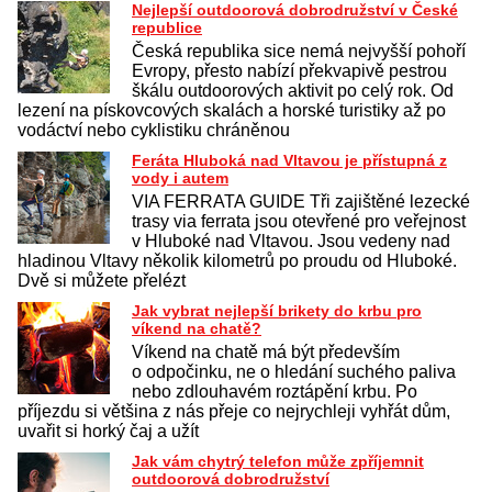
Nejlepší outdoorová dobrodružství v České
republice
Česká republika sice nemá nejvyšší pohoří
Evropy, přesto nabízí překvapivě pestrou
škálu outdoorových aktivit po celý rok. Od
lezení na pískovcových skalách a horské turistiky až po
vodáctví nebo cyklistiku chráněnou
Feráta Hluboká nad Vltavou je přístupná z
vody i autem
VIA FERRATA GUIDE Tři zajištěné lezecké
trasy via ferrata jsou otevřené pro veřejnost
v Hluboké nad Vltavou. Jsou vedeny nad
hladinou Vltavy několik kilometrů po proudu od Hluboké.
Dvě si můžete přelézt
Jak vybrat nejlepší brikety do krbu pro
víkend na chatě?
Víkend na chatě má být především
o odpočinku, ne o hledání suchého paliva
nebo zdlouhavém roztápění krbu. Po
příjezdu si většina z nás přeje co nejrychleji vyhřát dům,
uvařit si horký čaj a užít
Jak vám chytrý telefon může zpříjemnit
outdoorová dobrodružství