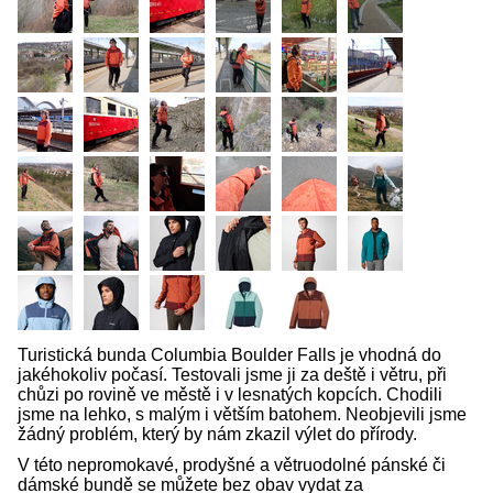
Turistická bunda Columbia Boulder Falls je vhodná do
jakéhokoliv počasí. Testovali jsme ji za deště i větru, při
chůzi po rovině ve městě i v lesnatých kopcích. Chodili
jsme na lehko, s malým i větším batohem. Neobjevili jsme
žádný problém, který by nám zkazil výlet do přírody.
V této nepromokavé, prodyšné a větruodolné pánské či
dámské bundě se můžete bez obav vydat za