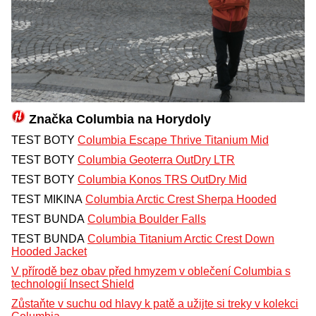
Značka Columbia na Horydoly
TEST BOTY
Columbia Escape Thrive Titanium Mid
TEST BOTY
Columbia Geoterra OutDry LTR
TEST BOTY
Columbia Konos TRS OutDry Mid
TEST MIKINA
Columbia Arctic Crest Sherpa Hooded
TEST BUNDA
Columbia Boulder Falls
TEST BUNDA
Columbia Titanium Arctic Crest Down
Hooded Jacket
V přírodě bez obav před hmyzem v oblečení Columbia s
technologií Insect Shield
Zůstaňte v suchu od hlavy k patě a užijte si treky v kolekci