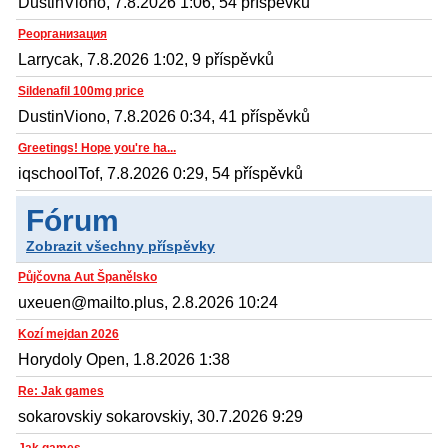
DustinViono, 7.8.2026 1:06, 54 příspěvků
Реорганизация
Larrycak, 7.8.2026 1:02, 9 příspěvků
Sildenafil 100mg price
DustinViono, 7.8.2026 0:34, 41 příspěvků
Greetings! Hope you're ha...
iqschoolTof, 7.8.2026 0:29, 54 příspěvků
Fórum
Zobrazit všechny příspěvky
Půjčovna Aut Španělsko
uxeuen@mailto.plus, 2.8.2026 10:24
Kozí mejdan 2026
Horydoly Open, 1.8.2026 1:38
Re: Jak games
sokarovskiy sokarovskiy, 30.7.2026 9:29
Jak games