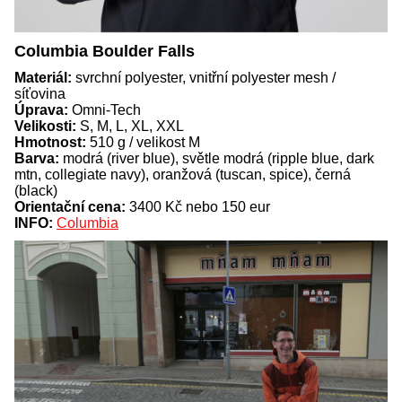
Columbia Boulder Falls
Materiál:
svrchní polyester, vnitřní polyester mesh /
síťovina
Úprava:
Omni-Tech
Velikosti:
S, M, L, XL, XXL
Hmotnost:
510 g / velikost M
Barva:
modrá (river blue), světle modrá (ripple blue, dark
mtn, collegiate navy), oranžová (tuscan, spice), černá
(black)
Orientační cena:
3400 Kč nebo 150 eur
INFO:
Columbia