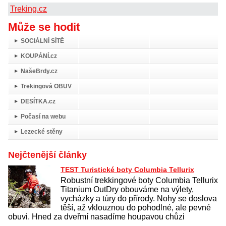
Treking.cz
Může se hodit
SOCIÁLNÍ SÍTĚ
KOUPÁNÍ.cz
NašeBrdy.cz
Trekingová OBUV
DESÍTKA.cz
Počasí na webu
Lezecké stěny
Nejčtenější články
TEST Turistické boty Columbia Tellurix
Robustní trekkingové boty Columbia Tellurix
Titanium OutDry obouváme na výlety,
vycházky a túry do přírody. Nohy se doslova
těší, až vklouznou do pohodlné, ale pevné
obuvi. Hned za dveřmí nasadíme houpavou chůzi