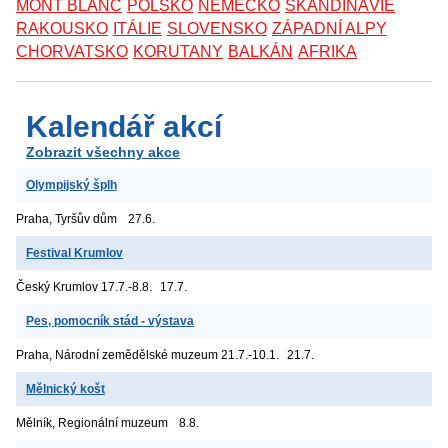
MONT BLANC
POLSKO
NĚMECKO
SKANDINÁVIE
RAKOUSKO
ITÁLIE
SLOVENSKO
ZÁPADNÍ ALPY
CHORVATSKO
KORUTANY
BALKÁN
AFRIKA
Kalendář akcí
Zobrazit všechny akce
Olympijský šplh
Praha, Tyršův dům
27.6.
Festival Krumlov
Český Krumlov
17.7.-8.8.
17.7.
Pes, pomocník stád - výstava
Praha, Národní zemědělské muzeum
21.7.-10.1.
21.7.
Mělnický košt
Mělník, Regionální muzeum
8.8.