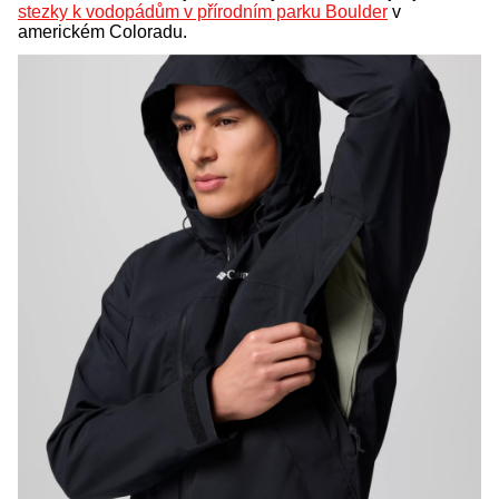
stezky k vodopádům v přírodním parku Boulder
v
americkém Coloradu.