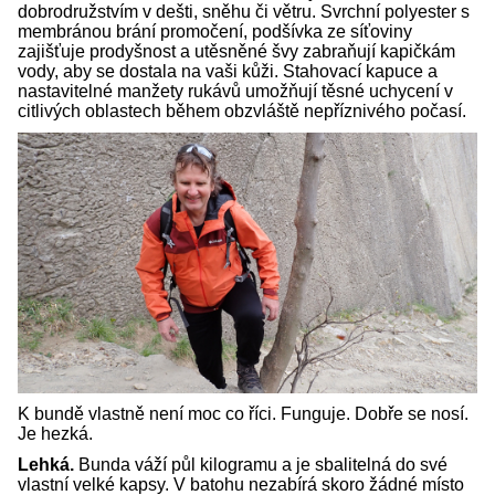
dobrodružstvím v dešti, sněhu či větru. Svrchní polyester s
membránou brání promočení, podšívka ze síťoviny
zajišťuje prodyšnost a utěsněné švy zabraňují kapičkám
vody, aby se dostala na vaši kůži. Stahovací kapuce a
nastavitelné manžety rukávů umožňují těsné uchycení v
citlivých oblastech během obzvláště nepříznivého počasí.
K bundě vlastně není moc co říci. Funguje. Dobře se nosí.
Je hezká.
Lehká.
Bunda váží půl kilogramu a je sbalitelná do své
vlastní velké kapsy. V batohu nezabírá skoro žádné místo