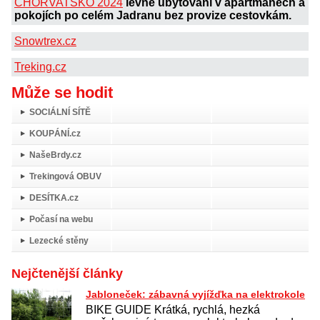
CHORVATSKO 2024
levné ubytování v apartmánech a
pokojích po celém Jadranu bez provize cestovkám.
Snowtrex.cz
Treking.cz
Může se hodit
SOCIÁLNÍ SÍTĚ
KOUPÁNÍ.cz
NašeBrdy.cz
Trekingová OBUV
DESÍTKA.cz
Počasí na webu
Lezecké stěny
Nejčtenější články
Jabloneček: zábavná vyjížďka na elektrokole
BIKE GUIDE Krátká, rychlá, hezká