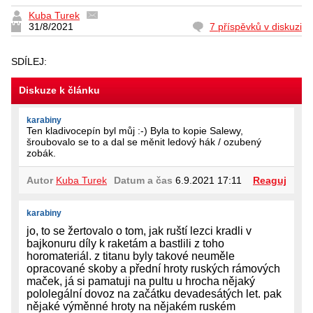
Kuba Turek
31/8/2021
7 příspěvků v diskuzi
SDÍLEJ:
Diskuze k článku
karabiny
Ten kladivocepín byl můj :-) Byla to kopie Salewy,
šroubovalo se to a dal se měnit ledový hák / ozubený
zobák.
Autor
Kuba Turek
Datum a čas
6.9.2021 17:11
Reaguj
karabiny
jo, to se žertovalo o tom, jak ruští lezci kradli v
bajkonuru díly k raketám a bastlili z toho
horomateriál. z titanu byly takové neuměle
opracované skoby a přední hroty ruských rámových
maček, já si pamatuji na pultu u hrocha nějaký
pololegální dovoz na začátku devadesátých let. pak
nějaké výměnné hroty na nějakém ruském