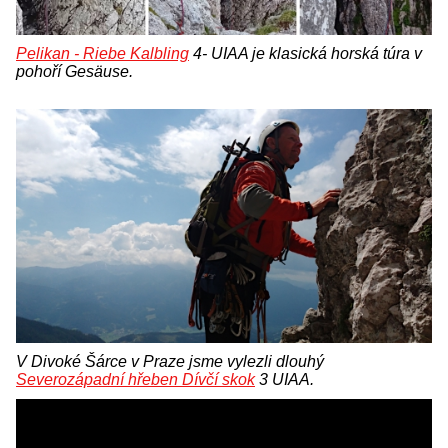
Pelikan - Riebe Kalbling
4- UIAA je klasická horská túra v
pohoří Gesäuse.
V Divoké Šárce v Praze jsme vylezli dlouhý
Severozápadní hřeben Dívčí skok
3 UIAA.