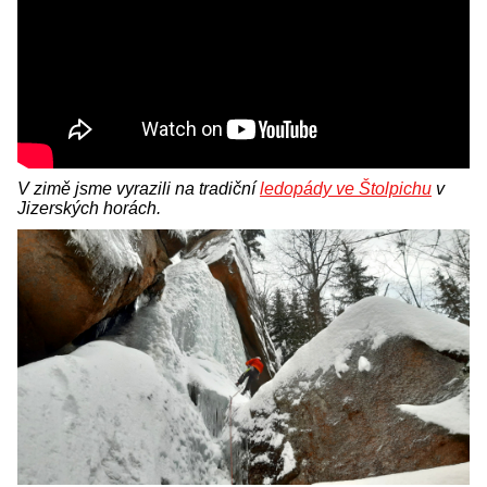
V zimě jsme vyrazili na tradiční
ledopády ve Štolpichu
v
Jizerských horách.