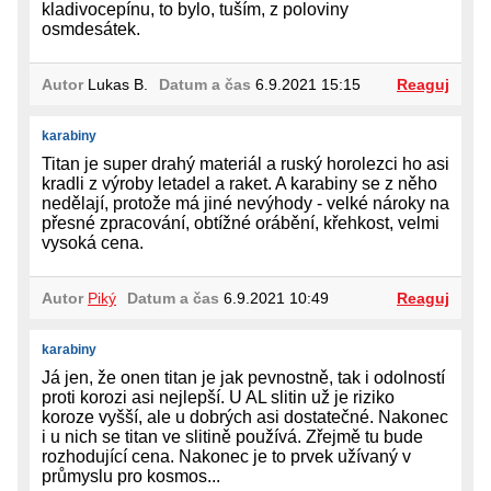
kladivocepínu, to bylo, tuším, z poloviny
osmdesátek.
Autor
Lukas B.
Datum a čas
6.9.2021 15:15
Reaguj
karabiny
Titan je super drahý materiál a ruský horolezci ho asi
kradli z výroby letadel a raket. A karabiny se z něho
nedělají, protože má jiné nevýhody - velké nároky na
přesné zpracování, obtížné orábění, křehkost, velmi
vysoká cena.
Autor
Piký
Datum a čas
6.9.2021 10:49
Reaguj
karabiny
Já jen, že onen titan je jak pevnostně, tak i odolností
proti korozi asi nejlepší. U AL slitin už je riziko
koroze vyšší, ale u dobrých asi dostatečné. Nakonec
i u nich se titan ve slitině používá. Zřejmě tu bude
rozhodující cena. Nakonec je to prvek užívaný v
průmyslu pro kosmos...