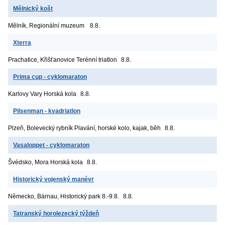
Mělnický košt
Mělník, Regionální muzeum
8.8.
Xterra
Prachatice, Křišťanovice
Terénní triatlon
8.8.
Prima cup - cyklomaraton
Karlovy Vary
Horská kola
8.8.
Pilsenman - kvadriatlon
Plzeň, Bolevecký rybník
Plavání, horské kolo, kajak, běh
8.8.
Vasaloppet - cyklomaraton
Švédsko, Mora
Horská kola
8.8.
Historický vojenský manévr
Německo, Bärnau, Historický park
8.-9.8.
8.8.
Tatranský horolezecký týždeň