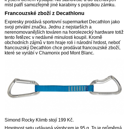
míst patří samozřejmě jiné karabiny s pojistkou zámku.
Francouzské zboží z Decathlonu
Expresky prodává sportovní supermarket Decathlon jako
svoji privátní značku. Jednu z nejstarších a
nerenomovanějších továren na horolezecký hardware totiž
tento řetězec v nedávné minulosti koupil. Kromě
obchodních zájmů v tom hraje roli i národní hrdost, neboť
francouzský Decathlon chce prodávat francouzské zboží,
které se vyrábí v Chamonix pod Mont Blanc.
Simond Rocky Klimb stojí 199 Kč.
Hmotnost setu udávaná výrobcem je 95 g. To je průměrná