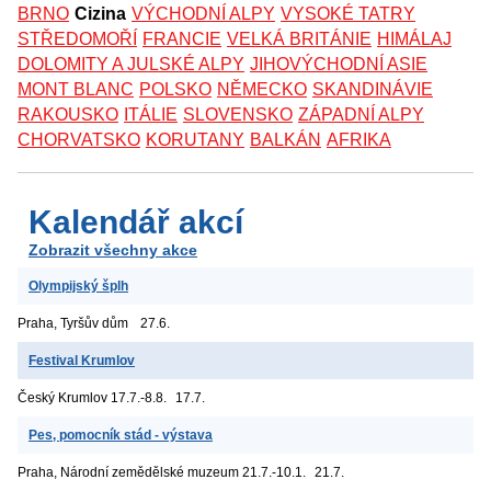
BRNO
Cizina
VÝCHODNÍ ALPY
VYSOKÉ TATRY
STŘEDOMOŘÍ
FRANCIE
VELKÁ BRITÁNIE
HIMÁLAJ
DOLOMITY A JULSKÉ ALPY
JIHOVÝCHODNÍ ASIE
MONT BLANC
POLSKO
NĚMECKO
SKANDINÁVIE
RAKOUSKO
ITÁLIE
SLOVENSKO
ZÁPADNÍ ALPY
CHORVATSKO
KORUTANY
BALKÁN
AFRIKA
Kalendář akcí
Zobrazit všechny akce
Olympijský šplh
Praha, Tyršův dům
27.6.
Festival Krumlov
Český Krumlov
17.7.-8.8.
17.7.
Pes, pomocník stád - výstava
Praha, Národní zemědělské muzeum
21.7.-10.1.
21.7.