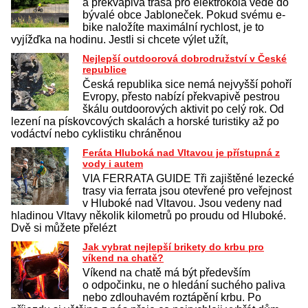
a překvapivá trasa pro elektrokola vede do
bývalé obce Jabloneček. Pokud svému e-
bike naložíte maximální rychlost, je to
vyjížďka na hodinu. Jestli si chcete výlet užít,
Nejlepší outdoorová dobrodružství v České
republice
Česká republika sice nemá nejvyšší pohoří
Evropy, přesto nabízí překvapivě pestrou
škálu outdoorových aktivit po celý rok. Od
lezení na pískovcových skalách a horské turistiky až po
vodáctví nebo cyklistiku chráněnou
Feráta Hluboká nad Vltavou je přístupná z
vody i autem
VIA FERRATA GUIDE Tři zajištěné lezecké
trasy via ferrata jsou otevřené pro veřejnost
v Hluboké nad Vltavou. Jsou vedeny nad
hladinou Vltavy několik kilometrů po proudu od Hluboké.
Dvě si můžete přelézt
Jak vybrat nejlepší brikety do krbu pro
víkend na chatě?
Víkend na chatě má být především
o odpočinku, ne o hledání suchého paliva
nebo zdlouhavém roztápění krbu. Po