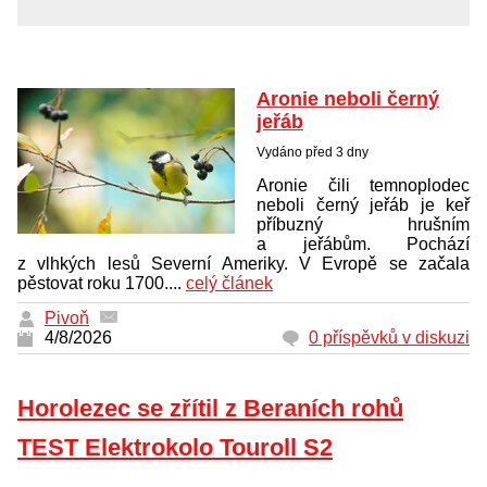
Aronie neboli černý
jeřáb
Vydáno před 3 dny
Aronie čili temnoplodec
neboli černý jeřáb je keř
příbuzný hrušním
a jeřábům. Pochází
z vlhkých lesů Severní Ameriky. V Evropě se začala
pěstovat roku 1700....
celý článek
Pivoň
4/8/2026
0 příspěvků v diskuzi
Horolezec se zřítil z Beraních rohů
TEST Elektrokolo Touroll S2