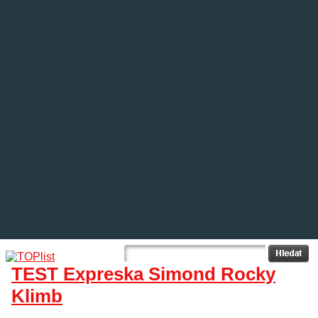
TEST Expreska Simond Rocky
Klimb