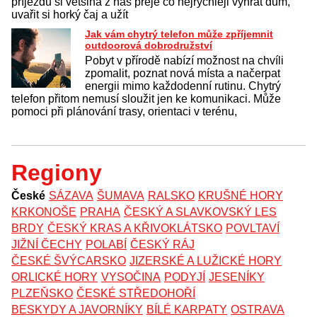
příjezdu si většina z nás přeje co nejrychleji vyhřát dům,
uvařit si horký čaj a užít
Jak vám chytrý telefon může zpříjemnit
outdoorová dobrodružství
Pobyt v přírodě nabízí možnost na chvíli
zpomalit, poznat nová místa a načerpat
energii mimo každodenní rutinu. Chytrý
telefon přitom nemusí sloužit jen ke komunikaci. Může
pomoci při plánování trasy, orientaci v terénu,
Regiony
České
SÁZAVA
ŠUMAVA
RALSKO
KRUŠNÉ HORY
KRKONOŠE
PRAHA
ČESKÝ A SLAVKOVSKÝ LES
BRDY
ČESKÝ KRAS A KŘIVOKLÁTSKO
POVLTAVÍ
JIŽNÍ ČECHY
POLABÍ
ČESKÝ RÁJ
ČESKÉ ŠVÝCARSKO
JIZERSKÉ A LUŽICKÉ HORY
ORLICKÉ HORY
VYSOČINA
PODYJÍ
JESENÍKY
PLZEŇSKO
ČESKÉ STŘEDOHOŘÍ
BESKYDY A JAVORNÍKY
BÍLÉ KARPATY
OSTRAVA