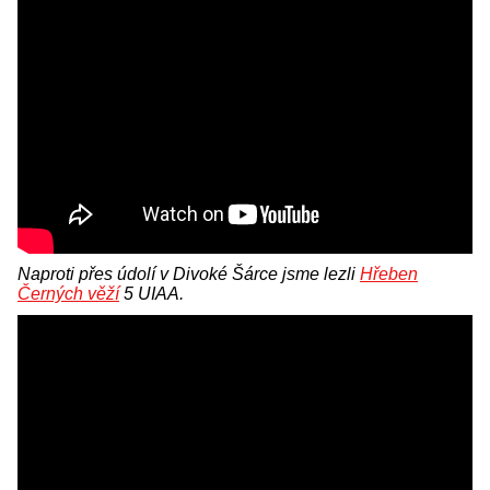
Naproti přes údolí v Divoké Šárce jsme lezli
Hřeben
Černých věží
5 UIAA.