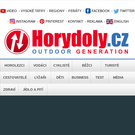
VIDEO
-
VYSOKÉ TATRY
-
REGIONY
-
FERÁTY
-
FACEBOOK
-
TWITTER
-
INSTAGRAM
-
PINTEREST
-
KONTAKT
-
REKLAMA
-
ENGLISH
HOROLEZCI
VODÁCI
CYKLISTÉ
BĚŽCI
TURISTÉ
CESTOVATELÉ
LYŽAŘI
DĚTI
BUSINESS
TEST
MÉDIA
ZDRAVÍ
JÍDLO A PITÍ