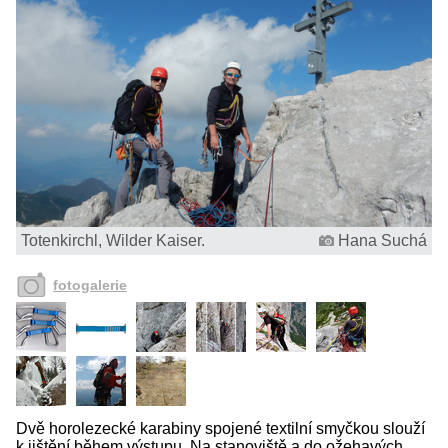
Totenkirchl, Wilder Kaiser.
Hana Suchá
fotogalerie
Dvě horolezecké karabiny spojené textilní smyčkou slouží
k jištění během výstupu. Na stanoviště a do ožehavých