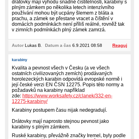
drátovky mají výhodu snadné čistitelnosti, karabiny s
plným zámkem po několika letech intenzívního
používání mohou být ucpány šlemem z bláta a
prachu, a zámek se přestane vracet a čištění v
domácích podmínkách není příliš reálné, rovněž tak
v zimních podmínkách plný zámek zamrzá.
Autor
Lukas B.
Datum a čas
6.9.2021 08:58
Reaguj
karabiny
Kvalita a pevnost všech v Česku (a ve všech
ostatních civilizovaných zemích) prodávaných
horolezeckých karabin odpovídá evropské normě i
její české verzi EN ČSN 12275. Popis této normy a
požadavků na karabiny například
zde:
https://www.worksafety.cz/clanek/332-en-
12275-karabiny/
Karabiny postupem času nijak nedegradují.
Drátovky mají naprosto stejnou pevnost jako
karabiny s plným zámkem.
Ruské karabiny, převážně značky Iremel, byly podle