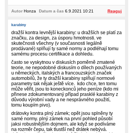
Autor
Honza
Datum a čas
6.9.2021 10:21
Reaguj
karabiny
dražší kontra levnější karabiny: u dražších se platí za
značku, za design, za úsporu hmotnosti. ve
skutečnosti všechny (v současnosti legálně
prodávané) splňují ty samé normy a podléhají tomu
samému procesu certifikace a dohledu.
často se vyskytnou v diskusích poměrně zmatené
teorie, ne nepodobné diskusím o dílech používaných
u německých, italských a francouzských značek
automobilů, že ty dražší karabiny splňují normové
parametry tak nějak ještě více. kdo chce, ten tomu
může věřit, jsou to koneckonců jeho peníze (kdo mi
přinese zdokumentovaný případ prasklé karabiny z
důvodu výrobní vady a ne nesprávného použití,
tomu koupím pivo).
drátovky kontra plný zámek; opět jsou splněny ty
samé normy. plný zámek na první pohled působí
jaksi robustnějším dojmem, ale když se podíváme
na rozměr čepu, tak tlustší než drátek nebývá.