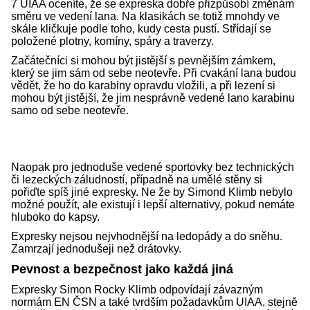
7 UIAA oceníte, že se expreska dobře přizpůsobí změnám
směru ve vedení lana. Na klasikách se totiž mnohdy ve
skále kličkuje podle toho, kudy cesta pustí. Střídají se
položené plotny, komíny, spáry a traverzy.
Začátečníci si mohou být jistější s pevnějším zámkem,
který se jim sám od sebe neotevře. Při cvakání lana budou
vědět, že ho do karabiny opravdu vložili, a při lezení si
mohou být jistější, že jim nesprávně vedené lano karabinu
samo od sebe neotevře.
Naopak pro jednoduše vedené sportovky bez technických
či lezeckých záludností, případně na umělé stěny si
pořiďte spíš jiné expresky. Ne že by Simond Klimb nebylo
možné použít, ale existují i lepší alternativy, pokud nemáte
hluboko do kapsy.
Expresky nejsou nejvhodnější na ledopády a do sněhu.
Zamrzají jednodušeji než drátovky.
Pevnost a bezpečnost jako každá jiná
Expresky Simon Rocky Klimb odpovídají závazným
normám EN ČSN a také tvrdším požadavkům UIAA, stejně