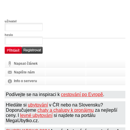
uživatel
heslo
Napsat článek
Napište nám
Info o serveru
Podívejte se na inspiraci k
cestování po Evropě
.
Hledáte si
ubytování
v ČR nebo na Slovensku?
Doporučujeme
chaty a chalupy k pronájmu
za nejlepší
ceny. I
levné ubytování
si najdete na portálu
MegaUbytko.cz.