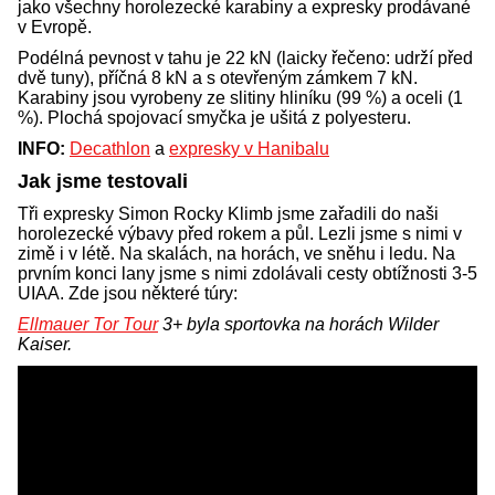
jako všechny horolezecké karabiny a expresky prodávané
v Evropě.
Podélná pevnost v tahu je 22 kN (laicky řečeno: udrží před
dvě tuny), příčná 8 kN a s otevřeným zámkem 7 kN.
Karabiny jsou vyrobeny ze slitiny hliníku (99 %) a oceli (1
%). Plochá spojovací smyčka je ušitá z polyesteru.
INFO:
Decathlon
a
expresky v Hanibalu
Jak jsme testovali
Tři expresky Simon Rocky Klimb jsme zařadili do naši
horolezecké výbavy před rokem a půl. Lezli jsme s nimi v
zimě i v létě. Na skalách, na horách, ve sněhu i ledu. Na
prvním konci lany jsme s nimi zdolávali cesty obtížnosti 3-5
UIAA. Zde jsou některé túry:
Ellmauer Tor Tour
3+ byla sportovka na horách Wilder
Kaiser.