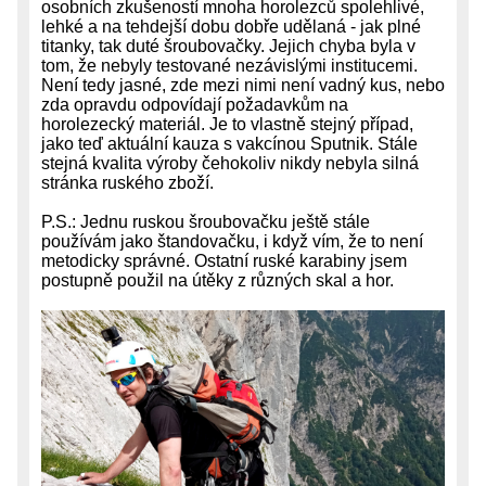
osobních zkušeností mnoha horolezců spolehlivé,
lehké a na tehdejší dobu dobře udělaná - jak plné
titanky, tak duté šroubovačky. Jejich chyba byla v
tom, že nebyly testované nezávislými institucemi.
Není tedy jasné, zde mezi nimi není vadný kus, nebo
zda opravdu odpovídají požadavkům na
horolezecký materiál. Je to vlastně stejný případ,
jako teď aktuální kauza s vakcínou Sputnik. Stále
stejná kvalita výroby čehokoliv nikdy nebyla silná
stránka ruského zboží.
P.S.: Jednu ruskou šroubovačku ještě stále
používám jako štandovačku, i když vím, že to není
metodicky správné. Ostatní ruské karabiny jsem
postupně použil na útěky z různých skal a hor.