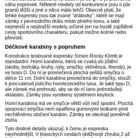
váha expresek. Některé modely od konkurence jsou o pár
gramů těžší a jiné o něco málo lehčí. Obecně platí, že
lehké expresky jsou tak zvané "drátovky", které se mají
zámky z pevnostního drátu místo plného kovu, a také
nejmenší a nejdražší modely určené jen na hustě zajištěné
cesty sportovního charakteru, pokud možno kolmé nebo
převislé.
Déčkové karabiny s popruhem
Konstrukce testované expresky Simon Rocky Klimb je
standardní. Horní karabina, která se cvaká do jištění
(skoby, borháky, kruhy, nýty, smyčky, vklíněnce, friendy), je
ve tvaru D. Do ní je provlečená plochá sešitá smyčka o
délce 11 cm. Dolní karabina provlečená do smyčky, slouží
k procvaknutí jistícího horolezeckého lana. Je také typu D,
ale zámek má prohnutý, aby se do ní lano jednodušeji
vkládalo. Zámky jsou vyrobeny systémem keylock.
Horní karabina má ve smyčce větší vůli než spodní. Plochá
spojovací smyčka není opatřena gumovými botkami proti
nechtěnému otočení karabin. Zámky se otevírají poměrně
ztuha.
Tyto drobné detaily ukazují, k čemu je expreska
nejvhodnější. V klasických cestách obtížnosti zhruba 2 až