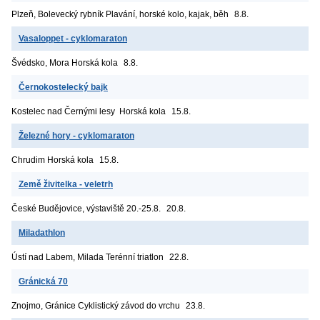
Plzeň, Bolevecký rybník
Plavání, horské kolo, kajak, běh
8.8.
Vasaloppet - cyklomaraton
Švédsko, Mora
Horská kola
8.8.
Černokostelecký bajk
Kostelec nad Černými lesy
Horská kola
15.8.
Železné hory - cyklomaraton
Chrudim
Horská kola
15.8.
Země živitelka - veletrh
České Budějovice, výstaviště
20.-25.8.
20.8.
Miladathlon
Ústí nad Labem, Milada
Terénní triatlon
22.8.
Gránická 70
Znojmo, Gránice
Cyklistický závod do vrchu
23.8.