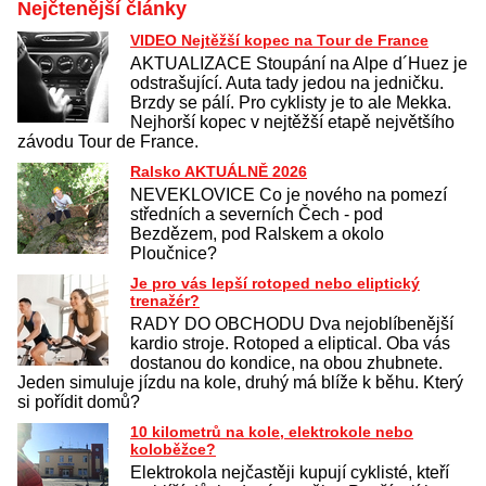
Nejčtenější články
VIDEO Nejtěžší kopec na Tour de France
AKTUALIZACE Stoupání na Alpe d´Huez je
odstrašující. Auta tady jedou na jedničku.
Brzdy se pálí. Pro cyklisty je to ale Mekka.
Nejhorší kopec v nejtěžší etapě největšího
závodu Tour de France.
Ralsko AKTUÁLNĚ 2026
NEVEKLOVICE Co je nového na pomezí
středních a severních Čech - pod
Bezdězem, pod Ralskem a okolo
Ploučnice?
Je pro vás lepší rotoped nebo eliptický
trenažér?
RADY DO OBCHODU Dva nejoblíbenější
kardio stroje. Rotoped a eliptical. Oba vás
dostanou do kondice, na obou zhubnete.
Jeden simuluje jízdu na kole, druhý má blíže k běhu. Který
si pořídit domů?
10 kilometrů na kole, elektrokole nebo
koloběžce?
Elektrokola nejčastěji kupují cyklisté, kteří