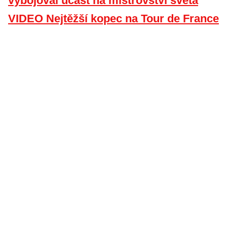
vybojoval účast na mistrovství světa
VIDEO Nejtěžší kopec na Tour de France