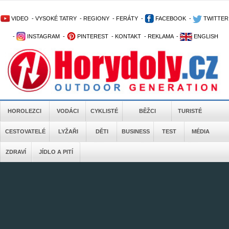
VIDEO
-
VYSOKÉ TATRY
-
REGIONY
-
FERÁTY
-
FACEBOOK
-
TWITTER
-
INSTAGRAM
-
PINTEREST
-
KONTAKT
-
REKLAMA
-
ENGLISH
HOROLEZCI
VODÁCI
CYKLISTÉ
BĚŽCI
TURISTÉ
CESTOVATELÉ
LYŽAŘI
DĚTI
BUSINESS
TEST
MÉDIA
ZDRAVÍ
JÍDLO A PITÍ