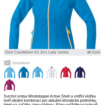
Gore Countdown AS 2in1 Lady Jacket.
Gore
fotogalerie
Svrchní vrstva Windstopper Active Shell a vnitřní vložka
tvoří ideální kombinaci pro aktuální klimatické podmínky,
které na začátku zimy vládnou. Ráno vyjíždíte na kole při