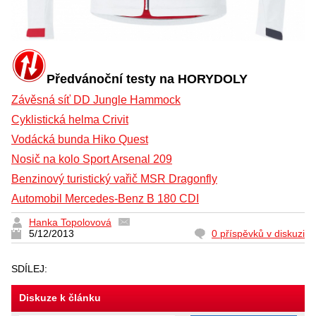
Předvánoční testy na HORYDOLY
Závěsná síť DD Jungle Hammock
Cyklistická helma Crivit
Vodácká bunda Hiko Quest
Nosič na kolo Sport Arsenal 209
Benzinový turistický vařič MSR Dragonfly
Automobil Mercedes-Benz B 180 CDI
Hanka Topolovová
5/12/2013
0 příspěvků v diskuzi
SDÍLEJ:
Diskuze k článku