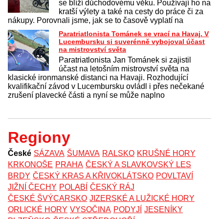
se blíží důchodovému věku. Používají ho na
kratší výlety a také na cesty do práce či za
nákupy. Porovnali jsme, jak se to časově vyplatí na
Paratriatlonista Tománek se vrací na Havaj. V
Lucembursku si suverénně vybojoval účast
na mistrovství světa
Paratriatlonista Jan Tománek si zajistil
účast na letošním mistrovství světa na
klasické ironmanské distanci na Havaji. Rozhodující
kvalifikační závod v Lucembursku ovládl i přes nečekané
zrušení plavecké části a nyní se může naplno
Regiony
České
SÁZAVA
ŠUMAVA
RALSKO
KRUŠNÉ HORY
KRKONOŠE
PRAHA
ČESKÝ A SLAVKOVSKÝ LES
BRDY
ČESKÝ KRAS A KŘIVOKLÁTSKO
POVLTAVÍ
JIŽNÍ ČECHY
POLABÍ
ČESKÝ RÁJ
ČESKÉ ŠVÝCARSKO
JIZERSKÉ A LUŽICKÉ HORY
ORLICKÉ HORY
VYSOČINA
PODYJÍ
JESENÍKY