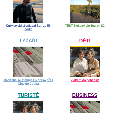
Kubkowski přeplaval Balt za 56
TEST Elektrokolo Touroll S2
hodin
LYŽAŘI
DĚTI
Madshus se stěhuje z Norska přes
Vlakem do pohádky
Čínu do Česka
TURISTÉ
BUSINESS