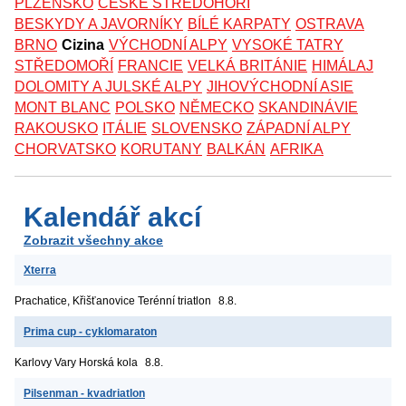
PLZEŇSKO
ČESKÉ STŘEDOHOŘÍ
BESKYDY A JAVORNÍKY
BÍLÉ KARPATY
OSTRAVA
BRNO
Cizina
VÝCHODNÍ ALPY
VYSOKÉ TATRY
STŘEDOMOŘÍ
FRANCIE
VELKÁ BRITÁNIE
HIMÁLAJ
DOLOMITY A JULSKÉ ALPY
JIHOVÝCHODNÍ ASIE
MONT BLANC
POLSKO
NĚMECKO
SKANDINÁVIE
RAKOUSKO
ITÁLIE
SLOVENSKO
ZÁPADNÍ ALPY
CHORVATSKO
KORUTANY
BALKÁN
AFRIKA
Kalendář akcí
Zobrazit všechny akce
Xterra
Prachatice, Křišťanovice
Terénní triatlon
8.8.
Prima cup - cyklomaraton
Karlovy Vary
Horská kola
8.8.
Pilsenman - kvadriatlon