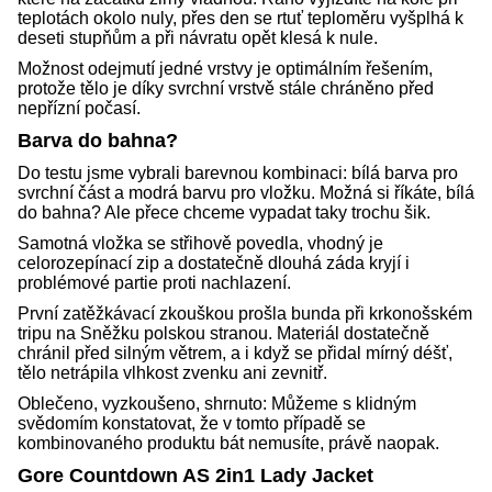
teplotách okolo nuly, přes den se rtuť teploměru vyšplhá k
deseti stupňům a při návratu opět klesá k nule.
Možnost odejmutí jedné vrstvy je optimálním řešením,
protože tělo je díky svrchní vrstvě stále chráněno před
nepřízní počasí.
Barva do bahna?
Do testu jsme vybrali barevnou kombinaci: bílá barva pro
svrchní část a modrá barvu pro vložku. Možná si říkáte, bílá
do bahna? Ale přece chceme vypadat taky trochu šik.
Samotná vložka se střihově povedla, vhodný je
celorozepínací zip a dostatečně dlouhá záda kryjí i
problémové partie proti nachlazení.
První zatěžkávací zkouškou prošla bunda při krkonošském
tripu na Sněžku polskou stranou. Materiál dostatečně
chránil před silným větrem, a i když se přidal mírný déšť,
tělo netrápila vlhkost zvenku ani zevnitř.
Oblečeno, vyzkoušeno, shrnuto: Můžeme s klidným
svědomím konstatovat, že v tomto případě se
kombinovaného produktu bát nemusíte, právě naopak.
Gore Countdown AS 2in1 Lady Jacket