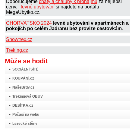
Doporučujeme
chaty a chalupy k pronájmu
za nejlepší
ceny. I
levné ubytování
si najdete na portálu
MegaUbytko.cz.
CHORVATSKO 2024
levné ubytování v apartmánech a
pokojích po celém Jadranu bez provize cestovkám.
Snowtrex.cz
Treking.cz
Může se hodit
SOCIÁLNÍ SÍTĚ
KOUPÁNÍ.cz
NašeBrdy.cz
Trekingová OBUV
DESÍTKA.cz
Počasí na webu
Lezecké stěny