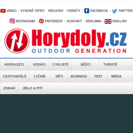
VIDEO
-
VYSOKÉ TATRY
-
REGIONY
-
FERÁTY
-
FACEBOOK
-
TWITTER
-
INSTAGRAM
-
PINTEREST
-
KONTAKT
-
REKLAMA
-
ENGLISH
HOROLEZCI
VODÁCI
CYKLISTÉ
BĚŽCI
TURISTÉ
CESTOVATELÉ
LYŽAŘI
DĚTI
BUSINESS
TEST
MÉDIA
ZDRAVÍ
JÍDLO A PITÍ