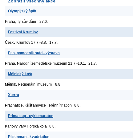
Zobrazit všechny akce
Olympijský šplh
Praha, Tyršův dům
27.6.
Festival Krumlov
Český Krumlov
17.7.-8.8.
17.7.
Pes, pomocník stád - výstava
Praha, Národní zemědělské muzeum
21.7.-10.1.
21.7.
Mělnický košt
Mělník, Regionální muzeum
8.8.
Xterra
Prachatice, Křišťanovice
Terénní triatlon
8.8.
Prima cup - cyklomaraton
Karlovy Vary
Horská kola
8.8.
Pilsenman - kvadriatlon