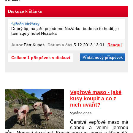
Diskuze k článku
Sjíždění Nežárky
Dobrý tip, na jaře pojedeme Nežárku, bude se to hodit, je
tam sqělý hotel Nežárka
Autor
Petr Kuneš
Datum a čas
5.12.2013 13:01
Reaguj
Celkem 1 příspěvek v diskuzi
Přidat nový příspěvek
Vepřové maso - jaké
kusy koupit a co z
nich uvařit?
Vydáno dnes
Čerstvé vepřové maso má
slabou a velmi jemnou
vůni. Nemusí dozrávat. Konzistence je jemná a šťavnatá.