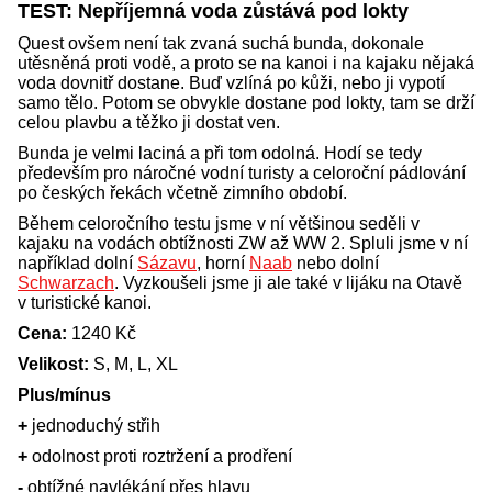
TEST: Nepříjemná voda zůstává pod lokty
Quest ovšem není tak zvaná suchá bunda, dokonale
utěsněná proti vodě, a proto se na kanoi i na kajaku nějaká
voda dovnitř dostane. Buď vzlíná po kůži, nebo ji vypotí
samo tělo. Potom se obvykle dostane pod lokty, tam se drží
celou plavbu a těžko ji dostat ven.
Bunda je velmi laciná a při tom odolná. Hodí se tedy
především pro náročné vodní turisty a celoroční pádlování
po českých řekách včetně zimního období.
Během celoročního testu jsme v ní většinou seděli v
kajaku na vodách obtížnosti ZW až WW 2. Spluli jsme v ní
například dolní
Sázavu
, horní
Naab
nebo dolní
Schwarzach
. Vyzkoušeli jsme ji ale také v lijáku na Otavě
v turistické kanoi.
Cena:
1240 Kč
Velikost:
S, M, L, XL
Plus/mínus
+
jednoduchý střih
+
odolnost proti roztržení a prodření
-
obtížné navlékání přes hlavu