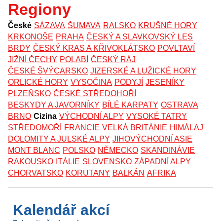
Regiony
České
SÁZAVA
ŠUMAVA
RALSKO
KRUŠNÉ HORY
KRKONOŠE
PRAHA
ČESKÝ A SLAVKOVSKÝ LES
BRDY
ČESKÝ KRAS A KŘIVOKLÁTSKO
POVLTAVÍ
JIŽNÍ ČECHY
POLABÍ
ČESKÝ RÁJ
ČESKÉ ŠVÝCARSKO
JIZERSKÉ A LUŽICKÉ HORY
ORLICKÉ HORY
VYSOČINA
PODYJÍ
JESENÍKY
PLZEŇSKO
ČESKÉ STŘEDOHOŘÍ
BESKYDY A JAVORNÍKY
BÍLÉ KARPATY
OSTRAVA
BRNO
Cizina
VÝCHODNÍ ALPY
VYSOKÉ TATRY
STŘEDOMOŘÍ
FRANCIE
VELKÁ BRITÁNIE
HIMÁLAJ
DOLOMITY A JULSKÉ ALPY
JIHOVÝCHODNÍ ASIE
MONT BLANC
POLSKO
NĚMECKO
SKANDINÁVIE
RAKOUSKO
ITÁLIE
SLOVENSKO
ZÁPADNÍ ALPY
CHORVATSKO
KORUTANY
BALKÁN
AFRIKA
Kalendář akcí