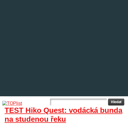
TEST Hiko Quest: vodácká bunda
na studenou řeku