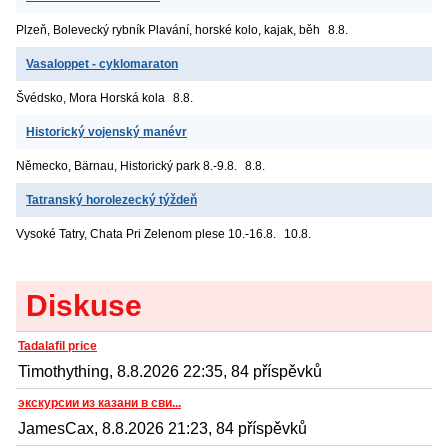
Plzeň, Bolevecký rybník
Plavání, horské kolo, kajak, běh
8.8.
Vasaloppet - cyklomaraton
Švédsko, Mora
Horská kola
8.8.
Historický vojenský manévr
Německo, Bärnau, Historický park
8.-9.8.
8.8.
Tatranský horolezecký týždeň
Vysoké Tatry, Chata Pri Zelenom plese
10.-16.8.
10.8.
Diskuse
Tadalafil price
Timothything, 8.8.2026 22:35, 84 příspěvků
экскурсии из казани в сви...
JamesCax, 8.8.2026 21:23, 84 příspěvků