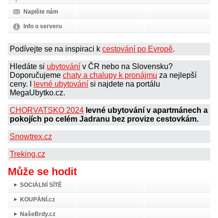
Napište nám
Info o serveru
Podívejte se na inspiraci k
cestování po Evropě
.
Hledáte si
ubytování
v ČR nebo na Slovensku?
Doporučujeme
chaty a chalupy k pronájmu
za nejlepší
ceny. I
levné ubytování
si najdete na portálu
MegaUbytko.cz.
CHORVATSKO 2024
levné ubytování v apartmánech a
pokojích po celém Jadranu bez provize cestovkám.
Snowtrex.cz
Treking.cz
Může se hodit
SOCIÁLNÍ SÍTĚ
KOUPÁNÍ.cz
NašeBrdy.cz