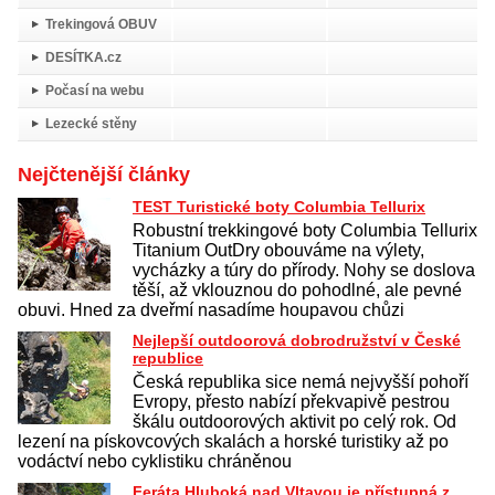
Trekingová OBUV
DESÍTKA.cz
Počasí na webu
Lezecké stěny
Nejčtenější články
TEST Turistické boty Columbia Tellurix
Robustní trekkingové boty Columbia Tellurix
Titanium OutDry obouváme na výlety,
vycházky a túry do přírody. Nohy se doslova
těší, až vklouznou do pohodlné, ale pevné
obuvi. Hned za dveřmí nasadíme houpavou chůzi
Nejlepší outdoorová dobrodružství v České
republice
Česká republika sice nemá nejvyšší pohoří
Evropy, přesto nabízí překvapivě pestrou
škálu outdoorových aktivit po celý rok. Od
lezení na pískovcových skalách a horské turistiky až po
vodáctví nebo cyklistiku chráněnou
Feráta Hluboká nad Vltavou je přístupná z