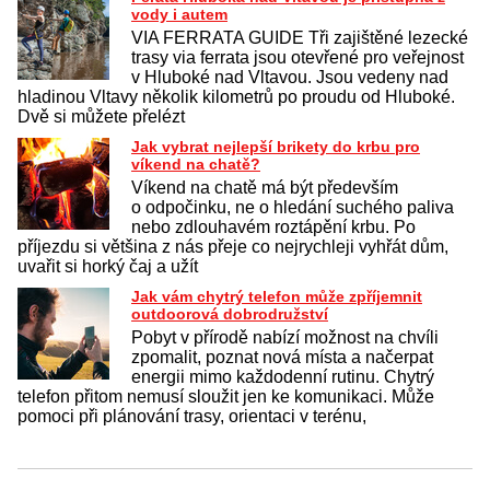
vody i autem
VIA FERRATA GUIDE Tři zajištěné lezecké
trasy via ferrata jsou otevřené pro veřejnost
v Hluboké nad Vltavou. Jsou vedeny nad
hladinou Vltavy několik kilometrů po proudu od Hluboké.
Dvě si můžete přelézt
Jak vybrat nejlepší brikety do krbu pro
víkend na chatě?
Víkend na chatě má být především
o odpočinku, ne o hledání suchého paliva
nebo zdlouhavém roztápění krbu. Po
příjezdu si většina z nás přeje co nejrychleji vyhřát dům,
uvařit si horký čaj a užít
Jak vám chytrý telefon může zpříjemnit
outdoorová dobrodružství
Pobyt v přírodě nabízí možnost na chvíli
zpomalit, poznat nová místa a načerpat
energii mimo každodenní rutinu. Chytrý
telefon přitom nemusí sloužit jen ke komunikaci. Může
pomoci při plánování trasy, orientaci v terénu,