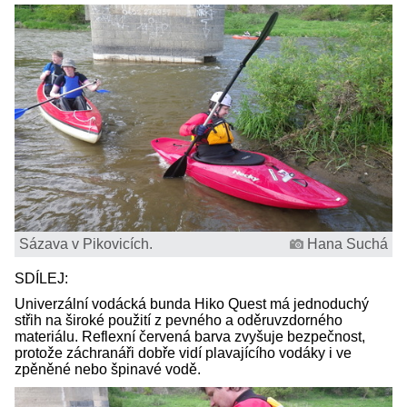
Sázava v Pikovicích.
Hana Suchá
SDÍLEJ:
Univerzální vodácká bunda Hiko Quest má jednoduchý
střih na široké použití z pevného a oděruvzdorného
materiálu. Reflexní červená barva zvyšuje bezpečnost,
protože záchranáři dobře vidí plavajícího vodáky i ve
zpěněné nebo špinavé vodě.