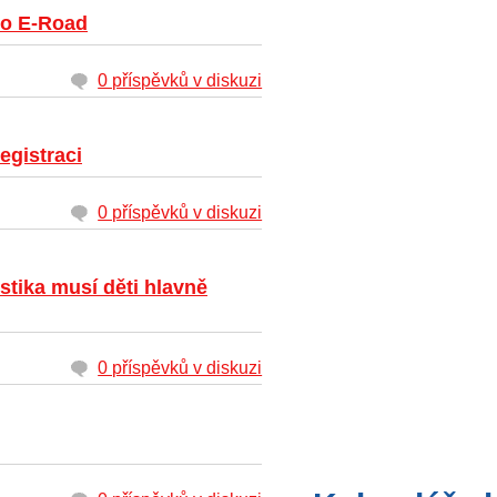
ito E-Road
0 příspěvků v diskuzi
egistraci
0 příspěvků v diskuzi
istika musí děti hlavně
0 příspěvků v diskuzi