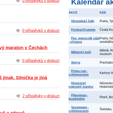
Kalendář a
0 příspěvků v diskuzi
AKCE
KDE
Olympijský šplh
Praha, T
Festival Krumlov
Český Kr
0 příspěvků v diskuzi
Pes, pomocník stád
Praha, N
- výstava
zeměděl
ový maraton v Čechách
Mělník, R
Mělnický košt
muzeum
0 příspěvků v diskuzi
Xterra
Prachatic
Prima cup -
Karlovy V
cyklomaraton
jinak. Silnička je jiná
Historický
Německo,
vojenský manévr
Historick
Pilsenman -
2 příspěvky v diskuzi
Plzeň, Bo
kvadriatlon
Vasaloppet -
Švédsko,
cyklomaraton