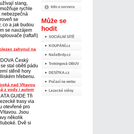
žívají slang,
Info o serveru
 umožňuje rychle
t nebezpečná
ároveň se
Může se
 co a jak budou
hodit
ním se navzájem
 splouvače (raftaři)
SOCIÁLNÍ SÍTĚ
KOUPÁNÍ.cz
olezec zahynul na
u
NašeBrdy.cz
DOVA Český
Trekingová OBUV
se stal obětí pádu
erní stěně hory
DESÍTKA.cz
lliském hřebenu.
Počasí na webu
uboká nad Vltavou
ná z vody i autem
Lezecké stěny
ATA GUIDE Tři
lezecké trasy via
ou otevřené pro
 Vltavou. Jsou
avy několik
Hluboké. Dvě si