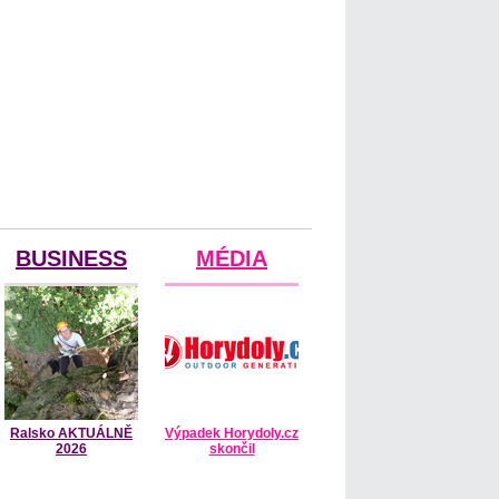
BUSINESS
MÉDIA
Ralsko AKTUÁLNĚ
Výpadek Horydoly.cz
2026
skončil