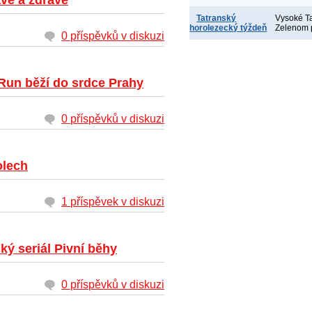
vě a zdravě
Tatranský
Vysoké Ta
horolezecký týždeň
Zelenom 
0 příspěvků v diskuzi
un běží do srdce Prahy
0 příspěvků v diskuzi
olech
1 příspěvek v diskuzi
ký seriál Pivní běhy
0 příspěvků v diskuzi