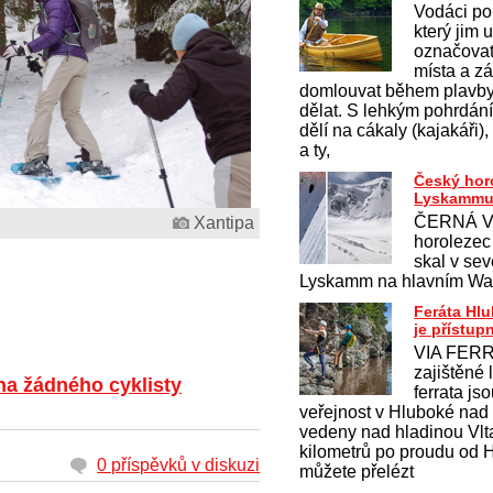
Vodáci pou
který jim
označova
místa a z
domlouvat během plavby,
dělat. S lehkým pohrdá
dělí na cákaly (kajakáři),
a ty,
Český hor
Lyskamm
ČERNÁ V
Xantipa
horolezec 
skal v sev
Lyskamm na hlavním Wa
Feráta Hl
je přístup
VIA FERR
zajištěné 
na žádného cyklisty
ferrata js
veřejnost v Hluboké nad
vedeny nad hladinou Vlt
kilometrů po proudu od 
0 příspěvků v diskuzi
můžete přelézt