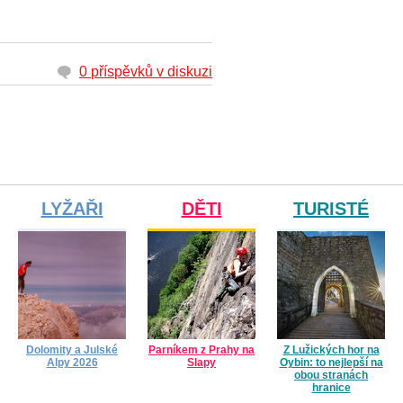
0 příspěvků v diskuzi
LYŽAŘI
DĚTI
TURISTÉ
Dolomity a Julské
Parníkem z Prahy na
Z Lužických hor na
Alpy 2026
Slapy
Oybin: to nejlepší na
obou stranách
hranice