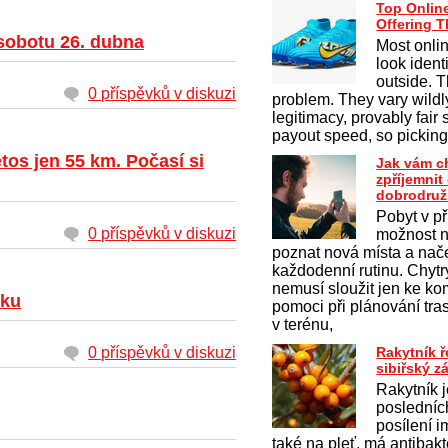
Top Onlin
Offering 
sobotu 26. dubna
Most onli
look ident
outside. T
0 příspěvků v diskuzi
problem. They vary wildly
legitimacy, provably fair
payout speed, so pickin
tos jen 55 km. Počasí si
Jak vám c
zpříjemni
dobrodruž
Pobyt v př
0 příspěvků v diskuzi
možnost na
poznat nová místa a nač
každodenní rutinu. Chytrý
nemusí sloužit jen ke k
tku
pomoci při plánování tras
v terénu,
0 příspěvků v diskuzi
Rakytník 
sibiřský z
Rakytník 
posledníc
posílení i
také na pleť, má antibakt