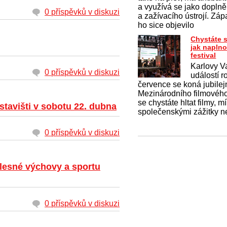
a využívá se jako dopln
0 příspěvků v diskuzi
a zažívacího ústrojí. Záp
ho sice objevilo
Chystáte s
jak naplno
festival
Karlovy Va
0 příspěvků v diskuzi
událostí r
července se koná jubilejn
Mezinárodního filmového
se chystáte hltat filmy, mí
stavišti v sobotu 22. dubna
společenskými zážitky n
0 příspěvků v diskuzi
ělesné výchovy a sportu
0 příspěvků v diskuzi