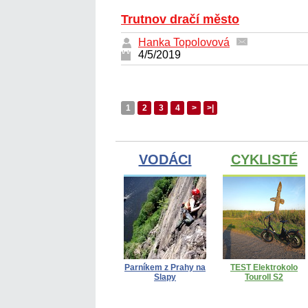
Trutnov dračí město
Hanka Topolovová
4/5/2019
1
2
3
4
>
>|
VODÁCI
CYKLISTÉ
Parníkem z Prahy na
TEST Elektrokolo
Slapy
Touroll S2