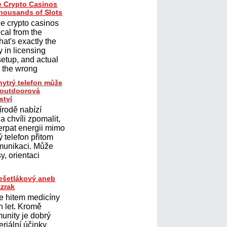
e Crypto Casinos
Thousands of Slots
ne crypto casinos
ical from the
hat's exactly the
 in licensing
 setup, and actual
g the wrong
hytrý telefon může
t outdoorová
ství
írodě nabízí
 chvíli zpomalit,
erpat energii mimo
 telefon přitom
omunikaci. Může
y, orientaci
řešetlákový aneb
ázrak
je hitem medicíny
h let. Kromě
munity je dobrý
eriální účinky