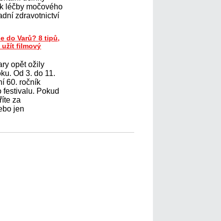
ěk léčby močového
adní zdravotnictví
e do Varů? 8 tipů,
 užít filmový
ry opět ožily
oku. Od 3. do 11.
í 60. ročník
 festivalu. Pokud
říte za
ebo jen