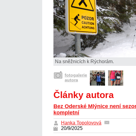
Na sněžnicích k Rýchorám.
fotogalerie
autora
Články autora
Bez Oderské Mlýnice není sezo
kompletní
Hanka Topolovová
20/9/2025