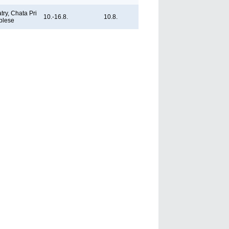
try, Chata Pri
10.-16.8.
10.8.
plese