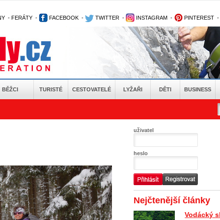
NY
-
FERÁTY
-
FACEBOOK
-
TWITTER
-
INSTAGRAM
-
PINTEREST
BĚŽCI
TURISTÉ
CESTOVATELÉ
LYŽAŘI
DĚTI
BUSINESS
uživatel
heslo
Nejčtenější články
Vodácký s