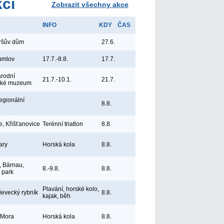
kcí
Zobrazit všechny akce
INFO
KDY
ČAS
yršův dům
27.6.
umlov
17.7.-8.8.
17.7.
árodní
21.7.-10.1.
21.7.
ské muzeum
egionální
8.8.
e, Křišťanovice
Terénní triatlon
8.8.
ary
Horská kola
8.8.
 Bärnau,
8.-9.8.
8.8.
ý park
Plavání, horské kolo,
levecký rybník
8.8.
kajak, běh
 Mora
Horská kola
8.8.