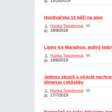
13/10/2019
Hostivařská 15 běží na pivo
Hanka Topolovová
18/9/2019
Lipno Ice Marathon, jediný led
Hanka Topolovová
18/9/2019
Jednou zkusíš a víckrát nechceš 
dimenze cyklistiky
Hanka Topolovová
17/7/2019