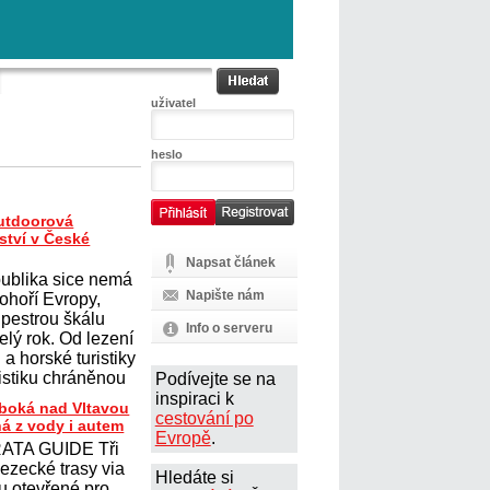
uživatel
heslo
outdoorová
ství v České
Napsat článek
ublika sice nemá
Napište nám
ohoří Evropy,
 pestrou škálu
Info o serveru
elý rok. Od lezení
a horské turistiky
istiku chráněnou
Podívejte se na
inspiraci k
uboká nad Vltavou
cestování po
ná z vody i autem
Evropě
.
ATA GUIDE Tři
lezecké trasy via
Hledáte si
ou otevřené pro