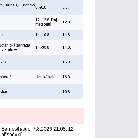
, Bärnau, Historický
8.-9.8.
8.8.
12.-13.8. Roj
12.8.
meteoritů
ice
14.-16.8.
14.8.
Botanická zahrada
14.-30.8.
14.8.
ity Karlovy
, ZOO
15.8.
 nádraží
Horská kola
16.8.
vice
16.8.
Earnesthaide, 7.8.2026 21:08, 12
příspěvků