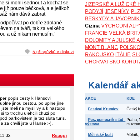
e si mohli sednout a kochat se
JIZERSKÉ A LUŽICKÉ
e již pouze béčková, ale jelikož
PODYJÍ
JESENÍKY
PL
asáž nám dává zabrat.
BESKYDY A JAVORNÍ
a odpočívat po dobře zdolané
Cizina
VÝCHODNÍ ALP
měvem na tváři, tak za velkého
FRANCIE
VELKÁ BRIT
bou a už nikam nemusím.“
DOLOMITY A JULSKÉ 
MONT BLANC
POLSK
5 příspěvků v diskuzi
RAKOUSKO
ITÁLIE
SL
CHORVATSKO
KORUT
Kalendář a
per popis cesty k Hansovi
AKCE
KDE
e uplne jinou cestou, po uplne jine
 jste meli na mysli vy a k nastupu
Festival Krumlov
Český 
si to trochu ulehcili chuzi po
od parkovistem je tez sluta turis.
Pes, pomocník stád -
Praha, 
 za chvili jste u Hanse :-).
výstava
muzeu
Mělnický košt
Mělník,
11:32
Reaguj