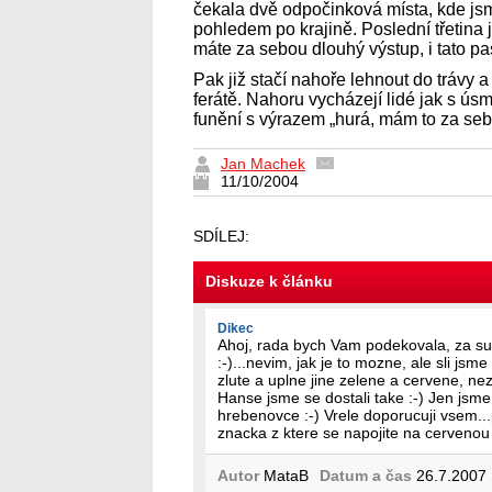
čekala dvě odpočinková místa, kde jsm
pohledem po krajině. Poslední třetina j
máte za sebou dlouhý výstup, i tato p
Pak již stačí nahoře lehnout do trávy 
ferátě. Nahoru vycházejí lidé jak s ús
funění s výrazem „hurá, mám to za se
Jan Machek
11/10/2004
SDÍLEJ:
Diskuze k článku
Dikec
Ahoj, rada bych Vam podekovala, za su
:-)...nevim, jak je to mozne, ale sli jsm
zlute a uplne jine zelene a cervene, nez
Hanse jsme se dostali take :-) Jen jsme 
hrebenovce :-) Vrele doporucuji vsem...p
znacka z ktere se napojite na cervenou a
Autor
MataB
Datum a čas
26.7.2007 