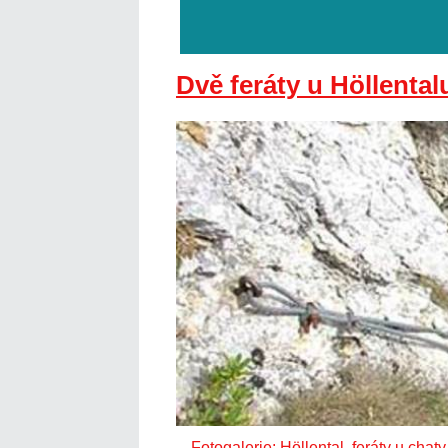
Dvě feráty u Höllental
Fotogalerie: Höllental, feráty u chat