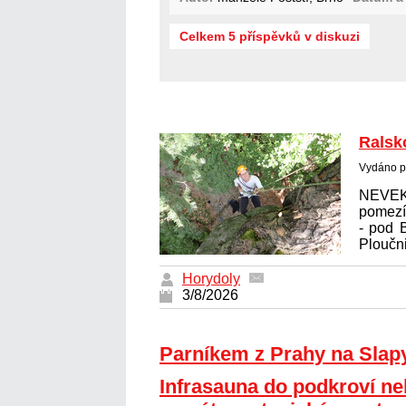
Celkem 5 příspěvků v diskuzi
Ralsk
Vydáno p
NEVE
pomez
- pod 
Ploučni
Horydoly
3/8/2026
Parníkem z Prahy na Slap
Infrasauna do podkroví n