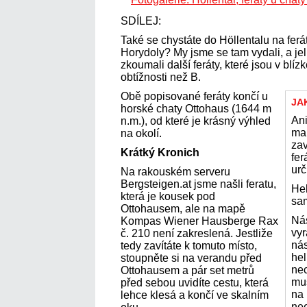
SDÍLEJ:
Také se chystáte do Höllentalu na feráty
Horydoly? My jsme se tam vydali, a jel
zkoumali další feráty, které jsou v blízk
obtížnosti než B.
Obě popisované feráty končí u
JA
horské chaty Ottohaus (1644 m
Ani
n.m.), od které je krásný výhled
mal
na okolí.
za
Krátký Kronich
fer
urč
Na rakouském serveru
Bergsteigen.at jsme našli feratu,
Hel
která je kousek pod
sa
Ottohausem, ale na mapě
Nás
Kompas Wiener Hausberge Rax
vyr
č. 210 není zakreslená. Jestliže
nás
tedy zavítáte k tomuto místo,
hel
stoupněte si na verandu před
nec
Ottohausem a pár set metrů
mu
před sebou uvidíte cestu, která
na 
lehce klesá a končí ve skalním
nee