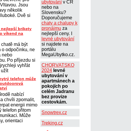
ubytování
v ČR
 Vltavou. Jsou
nebo na
avy několik
Slovensku?
Hluboké. Dvě si
Doporučujeme
chaty a chalupy k
pronájmu
za
 nejlepší brikety
ro víkend na
nejlepší ceny. I
levné ubytování
si najdete na
 chatě má být
portálu
 o odpočinku, ne
MegaUbytko.cz.
a nebo
u. Po příjezdu si
CHORVATSKO
jrychleji vyhřát
2024
levné
 užít
ubytování v
hytrý telefon může
apartmánech a
t outdoorová
pokojích po
ství
celém Jadranu
írodě nabízí
bez provize
 chvíli zpomalit,
cestovkám.
erpat energii mimo
 telefon přitom
Snowtrex.cz
omunikaci. Může
y, orientaci
Treking.cz