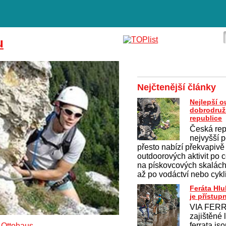
u
Nejčtenější články
Nejlepší 
dobrodruž
republice
Česká rep
nejvyšší p
přesto nabízí překvapivě
outdoorových aktivit po c
na pískovcových skalách 
až po vodáctví nebo cykl
Feráta Hl
je přístup
VIA FERR
zajištěné 
ferrata js
y Ottohaus