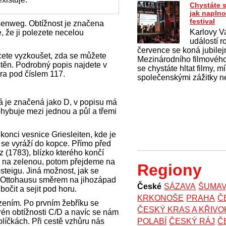
Chystáte s
jak naplno
festival
isenweg. Obtížnost je značena
Karlovy Va
, že ji polezete necelou
událostí r
července se koná jubilejn
hcete vyzkoušet, zda se můžete
Mezinárodního filmového
 stěn. Podrobný popis najdete v
se chystáte hltat filmy, mí
era pod číslem 117.
společenskými zážitky n
rá je značená jako D, v popisu má
hybuje mezi jednou a půl a třemi
 konci vesnice Griesleiten, kde je
 se vyráží do kopce. Přímo před
(1783), blízko kterého končí
e na zelenou, potom přejdeme na
Regiony
steigu. Jiná možnost, jak se
 od Ottohausu směrem na jihozápad
České
SÁZAVA
ŠUMA
očit a sejit pod horu.
KRKONOŠE
PRAHA
Č
ením. Po prvním žebříku se
ČESKÝ KRAS A KŘIV
én obtížnosti C/D a navíc se nám
olíčkách. Při cestě vzhůru nás
POLABÍ
ČESKÝ RÁJ
Č