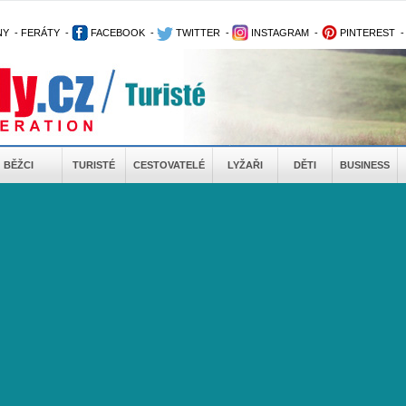
NY
-
FERÁTY
-
FACEBOOK
-
TWITTER
-
INSTAGRAM
-
PINTEREST
BĚŽCI
TURISTÉ
CESTOVATELÉ
LYŽAŘI
DĚTI
BUSINESS