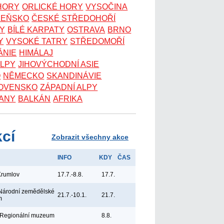
 HORY
ORLICKÉ HORY
VYSOČINA
ZEŇSKO
ČESKÉ STŘEDOHOŘÍ
KY
BÍLÉ KARPATY
OSTRAVA
BRNO
Y
VYSOKÉ TATRY
STŘEDOMOŘÍ
ÁNIE
HIMÁLAJ
ALPY
JIHOVÝCHODNÍ ASIE
O
NĚMECKO
SKANDINÁVIE
OVENSKO
ZÁPADNÍ ALPY
ANY
BALKÁN
AFRIKA
kcí
Zobrazit všechny akce
INFO
KDY
ČAS
Krumlov
17.7.-8.8.
17.7.
Národní zemědělské
21.7.-10.1.
21.7.
m
 Regionální muzeum
8.8.