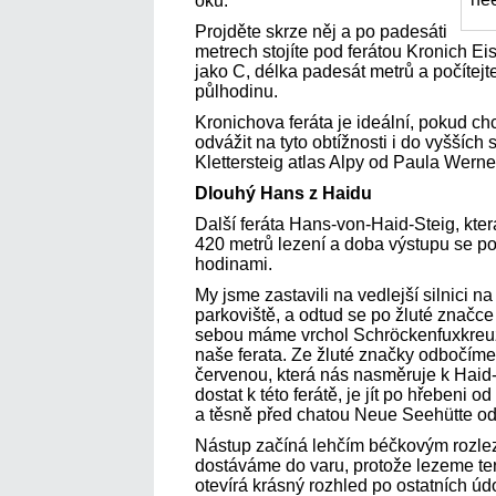
oku.
Projděte skrze něj a po padesáti
metrech stojíte pod ferátou Kronich E
jako C, délka padesát metrů a počítejte
půlhodinu.
Kronichova feráta je ideální, pokud c
odvážit na tyto obtížnosti i do vyšších
Klettersteig atlas Alpy od Paula Wern
Dlouhý Hans z Haidu
Další feráta Hans-von-Haid-Steig, kte
420 metrů lezení a doba výstupu se po
hodinami.
My jsme zastavili na vedlejší silnici na
parkoviště, a odtud se po žluté značce
sebou máme vrchol Schröckenfuxkreuz 
naše ferata. Ze žluté značky odbočím
červenou, která nás nasměruje k Haid-
dostat k této ferátě, je jít po hřebeni
a těsně před chatou Neue Seehütte odb
Nástup začíná lehčím béčkovým rozlez
dostáváme do varu, protože lezeme ter
otevírá krásný rozhled po ostatních úd