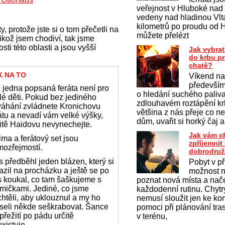
veřejnost v Hluboké nad
vedeny nad hladinou Vlt
kilometrů po proudu od 
, protože jste si o tom přečetli na
můžete přelézt
ikož jsem chodiví, tak jsme
osti této oblasti a jsou vyšší
Jak vybrat
do krbu p
chatě?
K NA TO
Víkend na
především
 jedna popsaná feráta není pro
o hledání suchého paliv
é děti. Pokud bez jediného
zdlouhavém roztápění krb
váhání zvládnete Kronichovu
většina z nás přeje co ne
átu a nevadí vám velké výšky,
dům, uvařit si horký čaj a
itě Haidovu nevynechejte.
Jak vám c
ma a ferátový set jsou
zpříjemni
mozřejmostí.
dobrodruž
 předběhl jeden blázen, který si
Pobyt v př
azil na procházku a ještě se po
možnost na
 koukal, co tam šaškujeme s
poznat nová místa a nač
mičkami. Jediné, co jsme
každodenní rutinu. Chytrý
htěli, aby uklouznul a my ho
nemusí sloužit jen ke k
seli někde seškrabovat. Šance
pomoci při plánování tras
přežití po pádu určitě
v terénu,
xistuje.