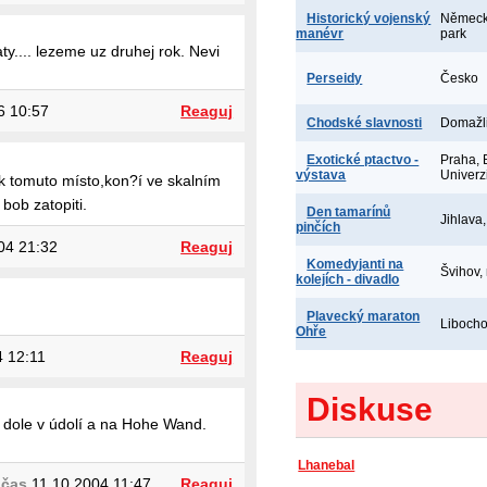
Historický vojenský
Německo
manévr
park
y.... lezeme uz druhej rok. Nevi
Perseidy
Česko
6 10:57
Reaguj
Chodské slavnosti
Domažl
Exotické ptactvo -
Praha, 
výstava
Univerz
te k tomuto místo,kon?í ve skalním
bob zatopiti.
Den tamarínů
Jihlava
pinčích
04 21:32
Reaguj
Komedyjanti na
Švihov,
kolejích - divadlo
Plavecký maraton
Libocho
Ohře
 12:11
Reaguj
Diskuse
y dole v údolí a na Hohe Wand.
Lhanebal
 čas
11.10.2004 11:47
Reaguj