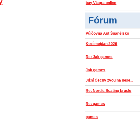
y
buy Viagra online
Fórum
Půjčovna Aut Španělsko
Kozí mejdan 2026
Re: Jak games
Jak games
Jižní Čechy zvou na nejle...
Re: Nordic Scating brusle
Re: games
games