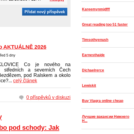
Kareemynmjdfff
Přidat nový příspěvek
Great reading too 51 faster
Timsothyenush
o AKTUÁLNĚ 2026
Earnesthaide
řed 5 dny
KLOVICE Co je nového na
í středních a severních Čech
Dichaelrerce
Bezdězem, pod Ralskem a okolo
ce?...
celý článek
Lewiskit
0 příspěvků v diskuzi
Buy Viagra online cheap
y
Лучшие вакансии Нижнего
Н...
ebo pod schody: Jak