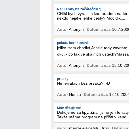
Re: Feratysta začátečník :)
CHtšl bych vyrazit s kamaradem na ferat
někdo nějaké lehké cesty? Moc dik....
Autor
Anonym
Datum a čas
10.7.200
pokutu korektorovi
jeliko jsem chodiví,Jestlie tedy zavítá
oku. - co tak ve skalních ústech?Massa 
Autor
Anonym
Datum a čas
13.10.20
prsaky
Ne ferratach bez prsaku? :-D
Autor
Honza
Datum a čas
12.10.2004
Moc děkujeme
Děkujeme za tipy. Znali jsme jen ferrat
Takže máme program na příští víkend.
Autor
manželé Postští, Brno
Datum a