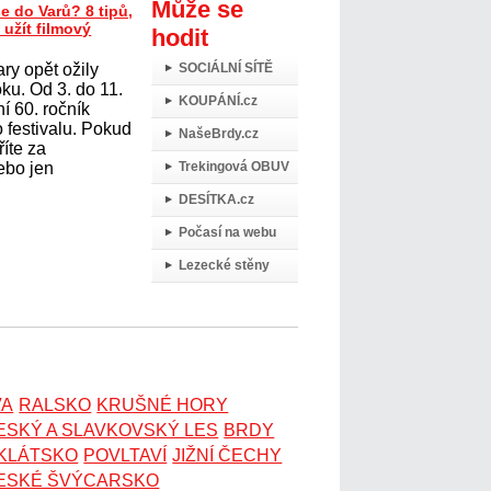
Může se
e do Varů? 8 tipů,
 užít filmový
hodit
ry opět ožily
SOCIÁLNÍ SÍTĚ
oku. Od 3. do 11.
KOUPÁNÍ.cz
í 60. ročník
 festivalu. Pokud
NašeBrdy.cz
říte za
ebo jen
Trekingová OBUV
DESÍTKA.cz
Počasí na webu
Lezecké stěny
VA
RALSKO
KRUŠNÉ HORY
ESKÝ A SLAVKOVSKÝ LES
BRDY
OKLÁTSKO
POVLTAVÍ
JIŽNÍ ČECHY
ESKÉ ŠVÝCARSKO