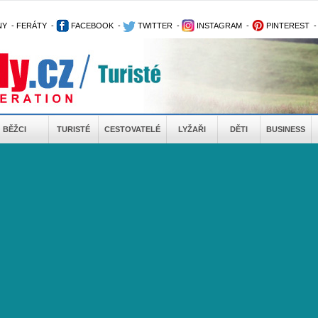
NY
-
FERÁTY
-
FACEBOOK
-
TWITTER
-
INSTAGRAM
-
PINTEREST
BĚŽCI
TURISTÉ
CESTOVATELÉ
LYŽAŘI
DĚTI
BUSINESS