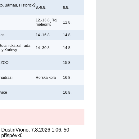
, Bärnau, Historický
8.-9.8.
8.8.
12.-13.8. Roj
12.8.
meteoritů
ice
14.-16.8.
14.8.
Botanická zahrada
14.-30.8.
14.8.
ity Karlovy
, ZOO
15.8.
 nádraží
Horská kola
16.8.
vice
16.8.
DustinViono, 7.8.2026 1:06, 50
příspěvků