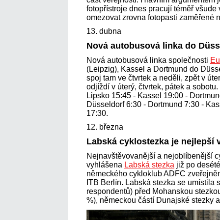
fotopřístroje dnes pracují téměř všude 
omezovat zrovna fotopasti zaměřené n
13. dubna
Nová autobusová linka do Düss
Nová autobusová linka společnosti
Eu
(Leipzig), Kassel a Dortmund do Düss
spoj tam ve čtvrtek a neděli, zpět v út
odjíždí v úterý, čtvrtek, pátek a sobotu
Lipsko 15:45 - Kassel 19:00 - Dortmun
Düsseldorf 6:30 - Dortmund 7:30 - Ka
17:30.
12. března
Labská cyklostezka je nejlepší
Nejnavštěvovanější a nejoblíbenější 
vyhlášena
Labská stezka
již po desété
německého cykloklub ADFC zveřejněná
ITB Berlín. Labská stezka se umístil
respondentů) před Mohanskou stezkou 
%), německou částí Dunajské stezky 