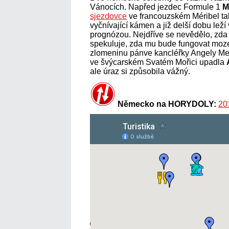
Vánocích. Napřed jezdec Formule 1
M
sjezdovce
ve francouzském Méribel tak 
vyčnívající kámen a již delší dobu lež
prognózou. Nejdříve se nevědělo, zda 
spekuluje, zda mu bude fungovat moz
zlomeninu pánve kancléřky Angely M
ve švýcarském Svatém Mořici upadla
ale úraz si způsobila vážný.
Německo na HORYDOLY:
20