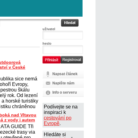
uživatel
heslo
outdoorová
ství v České
Napsat článek
ublika sice nemá
Napište nám
ohoří Evropy,
 pestrou škálu
Info o serveru
elý rok. Od lezení
a horské turistiky
istiku chráněnou
Podívejte se na
inspiraci k
uboká nad Vltavou
cestování po
ná z vody i autem
Evropě
.
ATA GUIDE Tři
lezecké trasy via
Hledáte si
ou otevřené pro