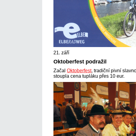
21. září
Oktoberfest podražil
Začal
Oktoberfest
, tradiční pivní slav
stoupla cena tupláku přes 10 eur.