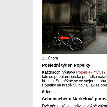
23. února
Poslední týden Popelky
Každoroční výstava
Popelka - mýtus?
kde se populární česká pohádka natáčel
března. Souběžně se ve stejnou dobu 
Popelky na hradě Švihov a Jak se obl
6. ledna
Schumacher a Merkelová putova
Dvě německé celebrity se vážně vážně