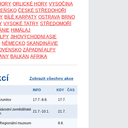
 HORY
ORLICKÉ HORY
VYSOČINA
ZEŇSKO
ČESKÉ STŘEDOHOŘÍ
KY
BÍLÉ KARPATY
OSTRAVA
BRNO
Y
VYSOKÉ TATRY
STŘEDOMOŘÍ
ÁNIE
HIMÁLAJ
ALPY
JIHOVÝCHODNÍ ASIE
O
NĚMECKO
SKANDINÁVIE
OVENSKO
ZÁPADNÍ ALPY
ANY
BALKÁN
AFRIKA
kcí
Zobrazit všechny akce
INFO
KDY
ČAS
Krumlov
17.7.-8.8.
17.7.
Národní zemědělské
21.7.-10.1.
21.7.
m
 Regionální muzeum
8.8.