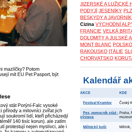
JIZERSKÉ A LUŽICKÉ
PODYJÍ
JESENÍKY
PL
BESKYDY A JAVORNÍ
Cizina
VÝCHODNÍ ALP
FRANCIE
VELKÁ BRIT
DOLOMITY A JULSKÉ 
MONT BLANC
POLSK
RAKOUSKO
ITÁLIE
SL
CHORVATSKO
KORUT
i mazlíčky? Potom
sejí mít EU Pet Pasport, být
Kalendář a
AKCE
KDE
 lese
Festival Krumlov
Český 
kový stát Porýní-Falc vysoké
 přírody a milovníci zvířat jich
Pes, pomocník stád -
Praha, 
žují soukromí lidí, kteří přicházedjí
výstava
muzeu
éměř 140 tisíc korun). ale zatím
í protestují nejen myslivci, ale i
Mělnický košt
Mělník,
je, že kamery a automatizované