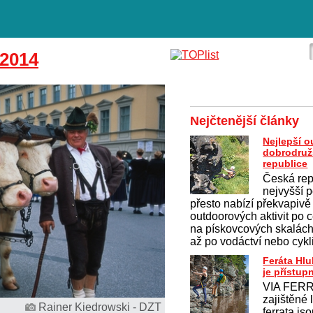
2014
Nejčtenější články
Nejlepší 
dobrodruž
republice
Česká rep
nejvyšší p
přesto nabízí překvapivě
outdoorových aktivit po c
na pískovcových skalách 
až po vodáctví nebo cykl
Feráta Hl
je přístup
VIA FERR
zajištěné 
Rainer Kiedrowski - DZT
ferrata js