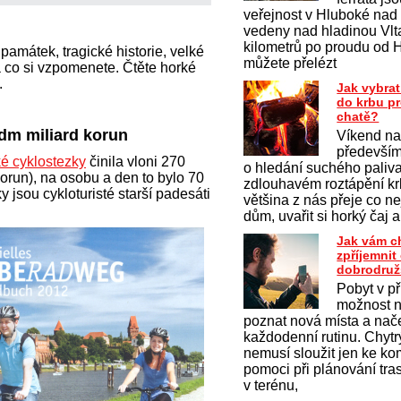
veřejnost v Hluboké nad
vedeny nad hladinou Vlt
kilometrů po proudu od 
památek, tragické historie, velké
můžete přelézt
a co si vzpomenete. Čtěte horké
.
Jak vybrat
do krbu p
chatě?
dm miliard korun
Víkend na
především
é cyklostezky
činila vloni 270
o hledání suchého paliv
korun), na osobu a den to bylo 70
zdlouhavém roztápění krb
y jsou cykloturisté starší padesáti
většina z nás přeje co ne
dům, uvařit si horký čaj a
Jak vám c
zpříjemni
dobrodruž
Pobyt v př
možnost na
poznat nová místa a nač
každodenní rutinu. Chytrý
nemusí sloužit jen ke k
pomoci při plánování tras
v terénu,