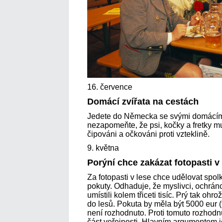
16. července
Domácí zvířata na cestách
Jedete do Německa se svými domácím
nezapomeňte, že psi, kočky a fretky mu
čipováni a očkováni proti vzteklině.
9. května
Porýní chce zakázat fotopasti v
Za fotopasti v lese chce udělovat spol
pokuty. Odhaduje, že myslivci, ochránci
umístili kolem třiceti tisíc. Prý tak ohro
do lesů. Pokuta by měla být 5000 eur (t
není rozhodnuto. Proti tomuto rozhodnut
část veřejnosti. Hlavním argumentem 