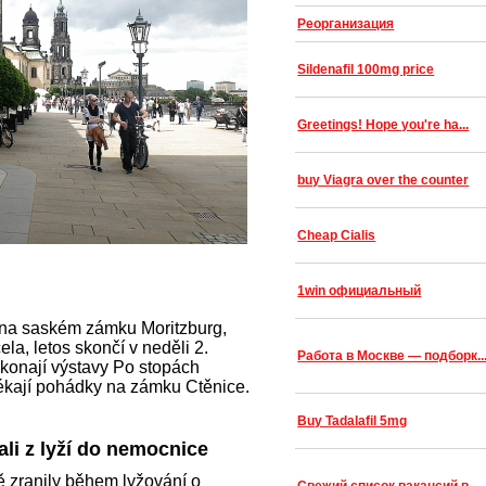
Реорганизация
Sildenafil 100mg price
Greetings! Hope you're ha...
buy Viagra over the counter
Cheap Cialis
1win официальный
na saském zámku Moritzburg,
a, letos skončí v neděli 2.
Работа в Москве — подборк..
konají výstavy Po stopách
ékají pohádky na zámku Ctěnice.
Buy Tadalafil 5mg
li z lyží do nemocnice
 zranily během lyžování o