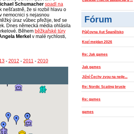
Свежий список вакансий в ...
ichael Schumacher
spadl na
nešťastně, že si rozbil hlavu o
í v nemocnici s nejasnou
Fórum
těžký úraz vůbec přežije, teď se
ek. Dnes německá média ohlásila
erkelové. Během
běžkařské túry
Půjčovna Aut Španělsko
Angela Merkel
v malé rychlosti,
Kozí mejdan 2026
Re: Jak games
13
-
2012
-
2011
-
2010
Jak games
Jižní Čechy zvou na nejle...
Re: Nordic Scating brusle
Re: games
games