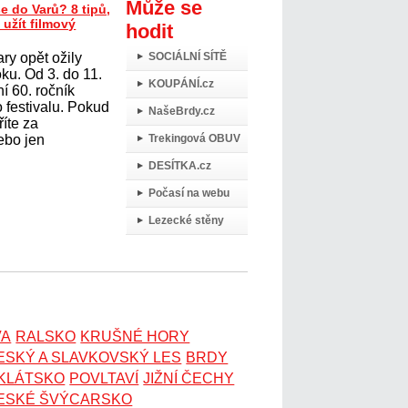
Může se
e do Varů? 8 tipů,
 užít filmový
hodit
ry opět ožily
SOCIÁLNÍ SÍTĚ
oku. Od 3. do 11.
KOUPÁNÍ.cz
í 60. ročník
 festivalu. Pokud
NašeBrdy.cz
říte za
ebo jen
Trekingová OBUV
DESÍTKA.cz
Počasí na webu
Lezecké stěny
VA
RALSKO
KRUŠNÉ HORY
ESKÝ A SLAVKOVSKÝ LES
BRDY
OKLÁTSKO
POVLTAVÍ
JIŽNÍ ČECHY
ESKÉ ŠVÝCARSKO