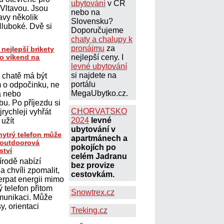
ubytování
v ČR
 Vltavou. Jsou
nebo na
avy několik
Slovensku?
Hluboké. Dvě si
Doporučujeme
chaty a chalupy k
pronájmu
za
 nejlepší brikety
ro víkend na
nejlepší ceny. I
levné ubytování
si najdete na
 chatě má být
portálu
 o odpočinku, ne
MegaUbytko.cz.
a nebo
u. Po příjezdu si
CHORVATSKO
jrychleji vyhřát
2024
levné
 užít
ubytování v
hytrý telefon může
apartmánech a
t outdoorová
pokojích po
ství
celém Jadranu
írodě nabízí
bez provize
 chvíli zpomalit,
cestovkám.
erpat energii mimo
 telefon přitom
Snowtrex.cz
omunikaci. Může
y, orientaci
Treking.cz