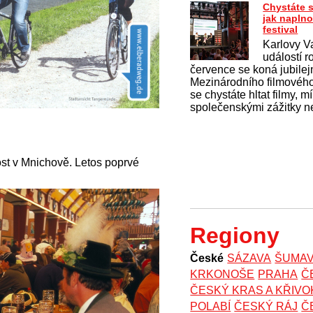
Chystáte s
jak naplno
festival
Karlovy Va
událostí r
července se koná jubilejn
Mezinárodního filmového
se chystáte hltat filmy, mí
společenskými zážitky n
nost v Mnichově. Letos poprvé
Regiony
České
SÁZAVA
ŠUMA
KRKONOŠE
PRAHA
Č
ČESKÝ KRAS A KŘIV
POLABÍ
ČESKÝ RÁJ
Č