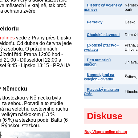
ve městech i v krajině, tak proč
Historický vojenský
Německo
manévr
park
a ochranu zvěře.
Perseidy
Česko
eldorfu
Chodské slavnosti
Domažl
rolines
vede z Prahy přes Lipsko
eldorfu. Od dubna do června jede
Exotické ptactvo -
Praha, 
erý a sobotu. O prázdninách
výstava
Univerz
. Jízdní řád: Praha 12:00 hod -
d 21:00 - Düsseldorf 22:00 a
Den tamarínů
Jihlava
pinčích
ssel 9:45 - Lipsko 13:15 - PRAHA
Komedyjanti na
Švihov,
kolejích - divadlo
 v Německu
Plavecký maraton
Libocho
Ohře
cyklostezkou v Německu byla
 za sebou. Potvrdila to studie
 na veletrhu cestovního ruchu
Diskuse
a s velkým náskokem (13 %
(6 %) a stezkou podél Baltu (6
a Rýnskou stezkou.
Buy Viagra online cheap