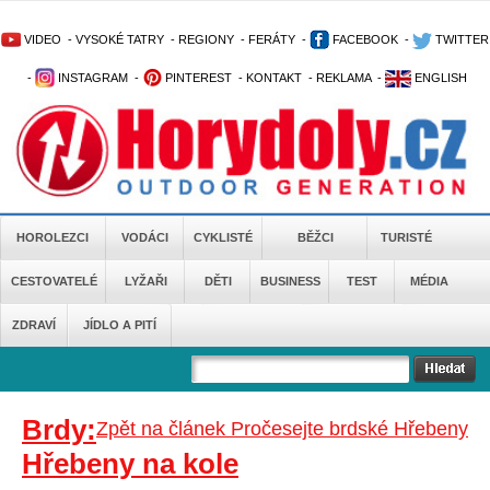
VIDEO
-
VYSOKÉ TATRY
-
REGIONY
-
FERÁTY
-
FACEBOOK
-
TWITTER
-
INSTAGRAM
-
PINTEREST
-
KONTAKT
-
REKLAMA
-
ENGLISH
HOROLEZCI
VODÁCI
CYKLISTÉ
BĚŽCI
TURISTÉ
CESTOVATELÉ
LYŽAŘI
DĚTI
BUSINESS
TEST
MÉDIA
ZDRAVÍ
JÍDLO A PITÍ
Brdy:
Zpět na článek Pročesejte brdské Hřebeny
Hřebeny na kole