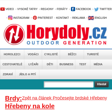
VIDEO
-
VYSOKÉ TATRY
-
REGIONY
-
FERÁTY
-
FACEBOOK
-
TWITTER
-
INSTAGRAM
-
PINTEREST
-
KONTAKT
-
REKLAMA
-
ENGLISH
HOROLEZCI
VODÁCI
CYKLISTÉ
BĚŽCI
TURISTÉ
CESTOVATELÉ
LYŽAŘI
DĚTI
BUSINESS
TEST
MÉDIA
ZDRAVÍ
JÍDLO A PITÍ
Brdy:
Zpět na článek Pročesejte brdské Hřebeny
Hřebeny na kole