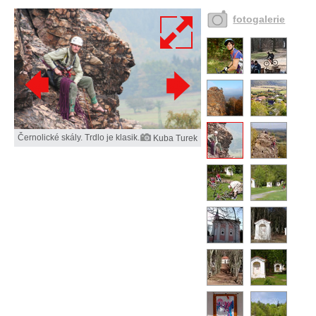
fotogalerie
Černolické skály. Trdlo je klasik.
Kuba Turek