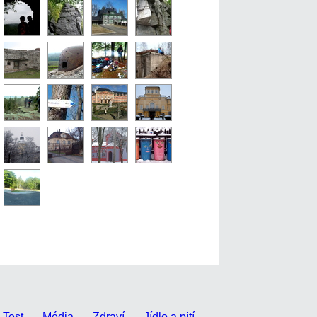
Test
Média
Zdraví
Jídlo a pití