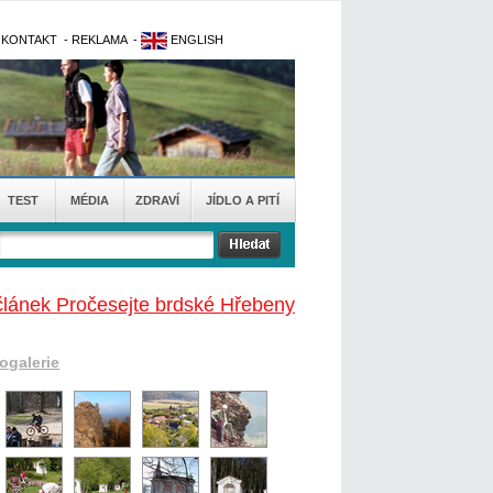
-
KONTAKT
-
REKLAMA
-
ENGLISH
TEST
MÉDIA
ZDRAVÍ
JÍDLO A PITÍ
článek Pročesejte brdské Hřebeny
togalerie