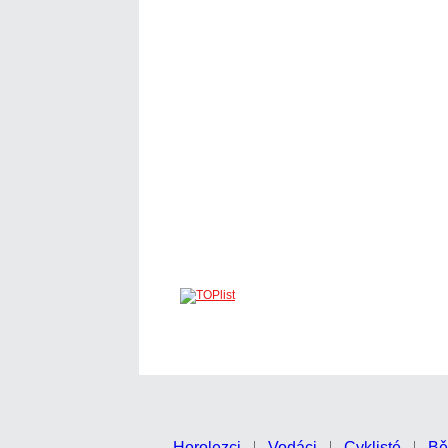
Horolezci
Vodáci
Cyklisté
Bě