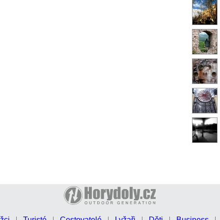
žci
Turisté
Cestovatelé
Lyžaři
Děti
Business