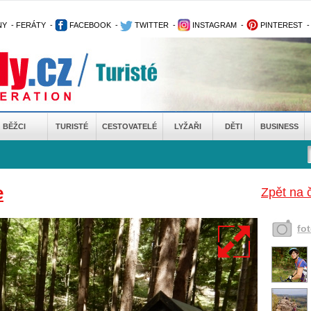
NY
-
FERÁTY
-
FACEBOOK
-
TWITTER
-
INSTAGRAM
-
PINTEREST
BĚŽCI
TURISTÉ
CESTOVATELÉ
LYŽAŘI
DĚTI
BUSINESS
e
Zpět na 
fo