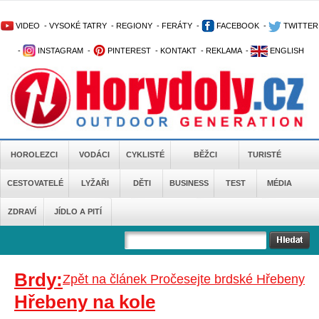
VIDEO
-
VYSOKÉ TATRY
-
REGIONY
-
FERÁTY
-
FACEBOOK
-
TWITTER
-
INSTAGRAM
-
PINTEREST
-
KONTAKT
-
REKLAMA
-
ENGLISH
HOROLEZCI
VODÁCI
CYKLISTÉ
BĚŽCI
TURISTÉ
CESTOVATELÉ
LYŽAŘI
DĚTI
BUSINESS
TEST
MÉDIA
ZDRAVÍ
JÍDLO A PITÍ
Brdy:
Zpět na článek Pročesejte brdské Hřebeny
Hřebeny na kole