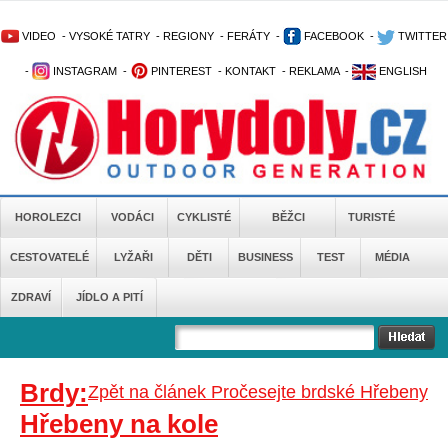
VIDEO
-
VYSOKÉ TATRY
-
REGIONY
-
FERÁTY
-
FACEBOOK
-
TWITTER
-
INSTAGRAM
-
PINTEREST
-
KONTAKT
-
REKLAMA
-
ENGLISH
HOROLEZCI
VODÁCI
CYKLISTÉ
BĚŽCI
TURISTÉ
CESTOVATELÉ
LYŽAŘI
DĚTI
BUSINESS
TEST
MÉDIA
ZDRAVÍ
JÍDLO A PITÍ
Brdy:
Zpět na článek Pročesejte brdské Hřebeny
Hřebeny na kole