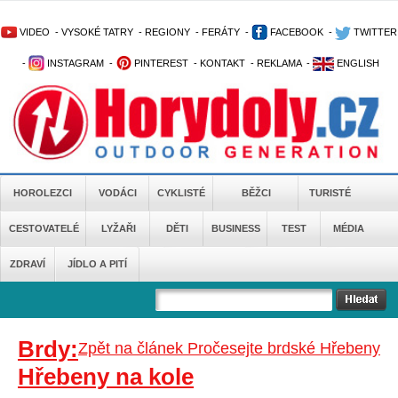
VIDEO
-
VYSOKÉ TATRY
-
REGIONY
-
FERÁTY
-
FACEBOOK
-
TWITTER
-
INSTAGRAM
-
PINTEREST
-
KONTAKT
-
REKLAMA
-
ENGLISH
HOROLEZCI
VODÁCI
CYKLISTÉ
BĚŽCI
TURISTÉ
CESTOVATELÉ
LYŽAŘI
DĚTI
BUSINESS
TEST
MÉDIA
ZDRAVÍ
JÍDLO A PITÍ
Brdy:
Zpět na článek Pročesejte brdské Hřebeny
Hřebeny na kole