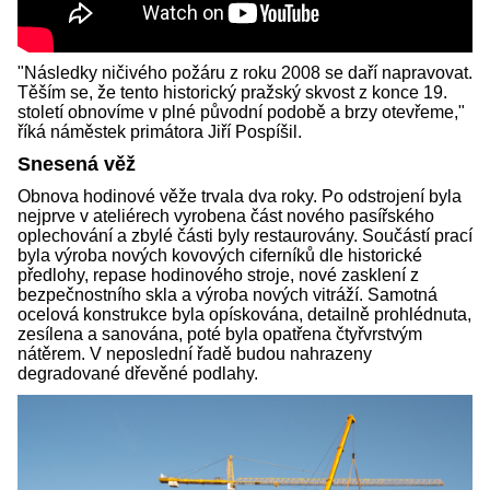
"Následky ničivého požáru z roku 2008 se daří napravovat.
Těším se, že tento historický pražský skvost z konce 19.
století obnovíme v plné původní podobě a brzy otevřeme,"
říká náměstek primátora Jiří Pospíšil.
Snesená věž
Obnova hodinové věže trvala dva roky. Po odstrojení byla
nejprve v ateliérech vyrobena část nového pasířského
oplechování a zbylé části byly restaurovány. Součástí prací
byla výroba nových kovových ciferníků dle historické
předlohy, repase hodinového stroje, nové zasklení z
bezpečnostního skla a výroba nových vitráží. Samotná
ocelová konstrukce byla opískována, detailně prohlédnuta,
zesílena a sanována, poté byla opatřena čtyřvrstvým
nátěrem. V neposlední řadě budou nahrazeny
degradované dřevěné podlahy.