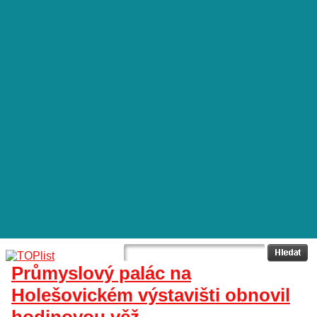
Průmyslový palác na
Holešovickém výstavišti obnovil