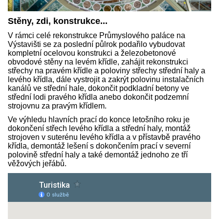
Stěny, zdi, konstrukce...
V rámci celé rekonstrukce Průmyslového paláce na
Výstavišti se za poslední půlrok podařilo vybudovat
kompletní ocelovou konstrukci a železobetonové
obvodové stěny na levém křídle, zahájit rekonstrukci
střechy na pravém křídle a poloviny střechy střední haly a
levého křídla, dále vystrojit a zakrýt polovinu instalačních
kanálů ve střední hale, dokončit podkladní betony ve
střední lodi pravého křídla anebo dokončit podzemní
strojovnu za pravým křídlem.
Ve výhledu hlavních prací do konce letošního roku je
dokončení střech levého křídla a střední haly, montáž
strojoven v suterénu levého křídla a v přístavbě pravého
křídla, demontáž lešení s dokončením prací v severní
polovině střední haly a také demontáž jednoho ze tří
věžových jeřábů.