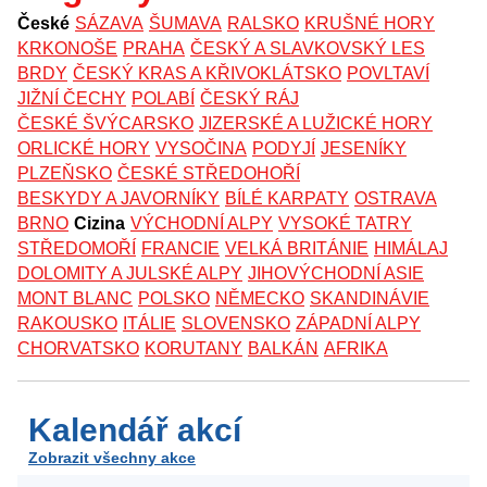
České
SÁZAVA
ŠUMAVA
RALSKO
KRUŠNÉ HORY
KRKONOŠE
PRAHA
ČESKÝ A SLAVKOVSKÝ LES
BRDY
ČESKÝ KRAS A KŘIVOKLÁTSKO
POVLTAVÍ
JIŽNÍ ČECHY
POLABÍ
ČESKÝ RÁJ
ČESKÉ ŠVÝCARSKO
JIZERSKÉ A LUŽICKÉ HORY
ORLICKÉ HORY
VYSOČINA
PODYJÍ
JESENÍKY
PLZEŇSKO
ČESKÉ STŘEDOHOŘÍ
BESKYDY A JAVORNÍKY
BÍLÉ KARPATY
OSTRAVA
BRNO
Cizina
VÝCHODNÍ ALPY
VYSOKÉ TATRY
STŘEDOMOŘÍ
FRANCIE
VELKÁ BRITÁNIE
HIMÁLAJ
DOLOMITY A JULSKÉ ALPY
JIHOVÝCHODNÍ ASIE
MONT BLANC
POLSKO
NĚMECKO
SKANDINÁVIE
RAKOUSKO
ITÁLIE
SLOVENSKO
ZÁPADNÍ ALPY
CHORVATSKO
KORUTANY
BALKÁN
AFRIKA
Kalendář akcí
Zobrazit všechny akce