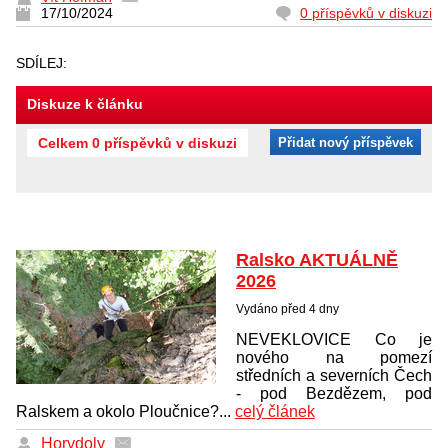
17/10/2024
0 příspěvků v diskuzi
SDÍLEJ:
Diskuze k článku
Celkem 0 příspěvků v diskuzi
Přidat nový příspěvek
Ralsko AKTUÁLNĚ
2026
Vydáno před 4 dny
NEVEKLOVICE Co je
nového na pomezí
středních a severních Čech
- pod Bezdězem, pod
Ralskem a okolo Ploučnice?...
celý článek
Horydoly