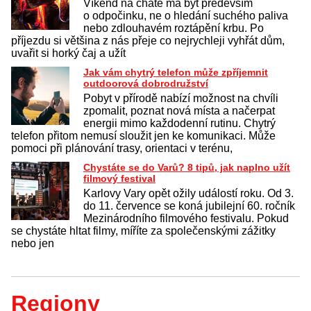
Víkend na chatě má být především
o odpočinku, ne o hledání suchého paliva
nebo zdlouhavém roztápění krbu. Po
příjezdu si většina z nás přeje co nejrychleji vyhřát dům,
uvařit si horký čaj a užít
Jak vám chytrý telefon může zpříjemnit
outdoorová dobrodružství
Pobyt v přírodě nabízí možnost na chvíli
zpomalit, poznat nová místa a načerpat
energii mimo každodenní rutinu. Chytrý
telefon přitom nemusí sloužit jen ke komunikaci. Může
pomoci při plánování trasy, orientaci v terénu,
Chystáte se do Varů? 8 tipů, jak naplno užít
filmový festival
Karlovy Vary opět ožily událostí roku. Od 3.
do 11. července se koná jubilejní 60. ročník
Mezinárodního filmového festivalu. Pokud
se chystáte hltat filmy, míříte za společenskými zážitky
nebo jen
Regiony