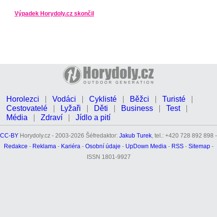
Výpadek Horydoly.cz skončil
Horolezci
Vodáci
Cyklisté
Běžci
Turisté
Cestovatelé
Lyžaři
Děti
Business
Test
Média
Zdraví
Jídlo a pití
CC-BY
Horydoly.cz - 2003-2026 Šéfredaktor:
Jakub Turek
, tel.: +420 728 892 898 -
Redakce
-
Reklama
-
Kariéra
-
Osobní údaje
-
UpDown Media
-
RSS
-
Sitemap
-
ISSN 1801-9927