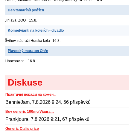
Den tamarínů pinčích
Jihlava, ZOO
15.8.
Komedyjanti na kolejích - divadlo
Švihov, nádraží
Horská kola
16.8.
Plavecký maraton Ohře
Libochovice
16.8.
Diskuse
Практичні поради на кожен...
BennieJam, 7.8.2026 9:24, 56 příspěvků
Buy generic 100mg Viagra ...
Frankjoura, 7.8.2026 9:21, 67 příspěvků
Generic Cialis price