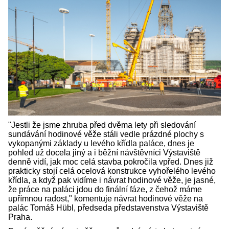
"Jestli že jsme zhruba před dvěma lety při sledování
sundávání hodinové věže stáli vedle prázdné plochy s
vykopanými základy u levého křídla paláce, dnes je
pohled už docela jiný a i běžní návštěvníci Výstaviště
denně vidí, jak moc celá stavba pokročila vpřed. Dnes již
prakticky stojí celá ocelová konstrukce vyhořelého levého
křídla, a když pak vidíme i návrat hodinové věže, je jasné,
že práce na paláci jdou do finální fáze, z čehož máme
upřímnou radost," komentuje návrat hodinové věže na
palác Tomáš Hübl, předseda představenstva Výstaviště
Praha.