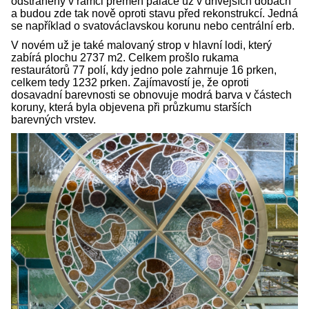
odstraněny v rámci přeměn paláce už v dřívějších dobách
a budou zde tak nově oproti stavu před rekonstrukcí. Jedná
se například o svatováclavskou korunu nebo centrální erb.
V novém už je také malovaný strop v hlavní lodi, který
zabírá plochu 2737 m2. Celkem prošlo rukama
restaurátorů 77 polí, kdy jedno pole zahrnuje 16 prken,
celkem tedy 1232 prken. Zajímavostí je, že oproti
dosavadní barevnosti se obnovuje modrá barva v částech
koruny, která byla objevena při průzkumu starších
barevných vrstev.