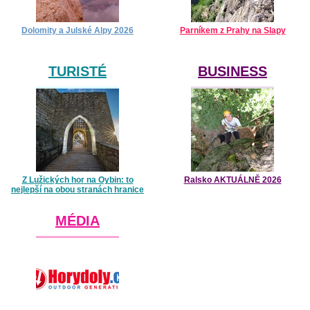
Dolomity a Julské Alpy 2026
Parníkem z Prahy na Slapy
TURISTÉ
BUSINESS
Z Lužických hor na Oybin: to
Ralsko AKTUÁLNĚ 2026
nejlepší na obou stranách hranice
MÉDIA