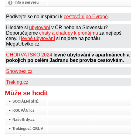
Info o serveru
Podívejte se na inspiraci k
cestování po Evropě
.
Hledáte si
ubytování
v ČR nebo na Slovensku?
Doporučujeme
chaty a chalupy k pronájmu
za nejlepší
ceny. I
levné ubytování
si najdete na portálu
MegaUbytko.cz.
CHORVATSKO 2024
levné ubytování v apartmánech a
pokojích po celém Jadranu bez provize cestovkám.
Snowtrex.cz
Treking.cz
Může se hodit
SOCIÁLNÍ SÍTĚ
KOUPÁNÍ.cz
NašeBrdy.cz
Trekingová OBUV