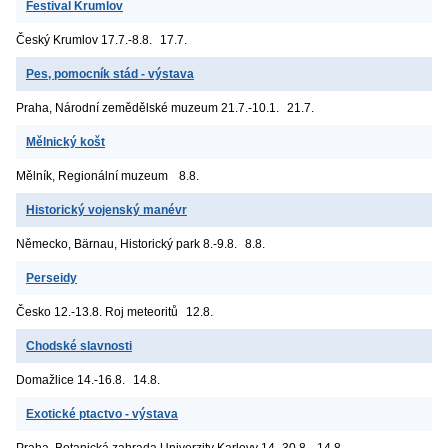
Festival Krumlov
Český Krumlov
17.7.-8.8.
17.7.
Pes, pomocník stád - výstava
Praha, Národní zemědělské muzeum
21.7.-10.1.
21.7.
Mělnický košt
Mělník, Regionální muzeum
8.8.
Historický vojenský manévr
Německo, Bärnau, Historický park
8.-9.8.
8.8.
Perseidy
Česko
12.-13.8. Roj meteoritů
12.8.
Chodské slavnosti
Domažlice
14.-16.8.
14.8.
Exotické ptactvo - výstava
Praha, Botanická zahrada Univerzity Karlovy
14.-30.8.
14.8.