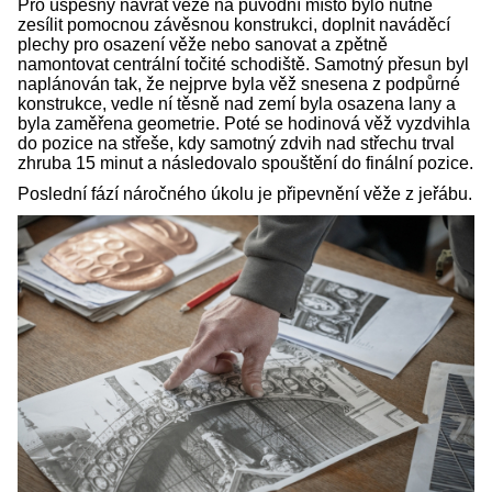
Pro úspěšný návrat věže na původní místo bylo nutné
zesílit pomocnou závěsnou konstrukci, doplnit naváděcí
plechy pro osazení věže nebo sanovat a zpětně
namontovat centrální točité schodiště. Samotný přesun byl
naplánován tak, že nejprve byla věž snesena z podpůrné
konstrukce, vedle ní těsně nad zemí byla osazena lany a
byla zaměřena geometrie. Poté se hodinová věž vyzdvihla
do pozice na střeše, kdy samotný zdvih nad střechu trval
zhruba 15 minut a následovalo spouštění do finální pozice.
Poslední fází náročného úkolu je připevnění věže z jeřábu.