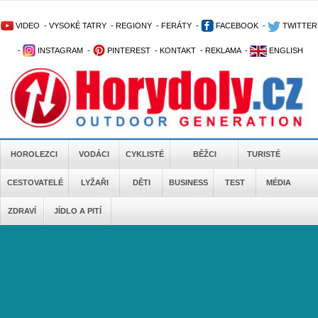
VIDEO
-
VYSOKÉ TATRY
-
REGIONY
-
FERÁTY
-
FACEBOOK
-
TWITTER
-
INSTAGRAM
-
PINTEREST
-
KONTAKT
-
REKLAMA
-
ENGLISH
HOROLEZCI
VODÁCI
CYKLISTÉ
BĚŽCI
TURISTÉ
CESTOVATELÉ
LYŽAŘI
DĚTI
BUSINESS
TEST
MÉDIA
ZDRAVÍ
JÍDLO A PITÍ