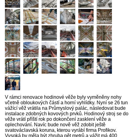
V rámci renovace hodinové věže byly vyměněny nohy
včetně obloukových částí a horní vyhlídky. Nyní se 26 tun
vážící věž vrátila na Průmyslový palác, následovat bude
instalace zdobných kovových prvků. Hodinový stroj se do
věže vrátí příští rok po dokončení zasklení věže a
oplechování. Navíc bude nově věž zdobit ještě
svatováclavská koruna, kterou vyrábí firma Profikov.
Vysoká by měla být zhruba pět metrů a vážit má 400