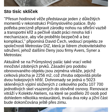
Sto tisíc sklíček
"Přesun hodinové věže představuje jeden z důležitých
momentů v rekonstrukci Průmyslového paláce. Bylo
potřeba precizně připravit zárodky nohou na střešní vazbě
a transportní kříž a pečlivě sladit práci mnoha lidí i
mechanizace, aby vše proběhlo bezpečně a bez
komplikací," připomíná David Čech, vedoucí projektu ze
společnosti Metrostav DIZ, která je lídrem zhotovitelského
sdružení, jehož dalšími členy jsou firmy Avers, Syner a
Metrostav.
Aktuálně se na Průmyslový palác také vrací velké
množství zdobných prvků. Zásadní pro podobu
obnovovaného objektu jsou zejména vitráže, jejichž
celková plocha je 2256 m2, což zhruba odpovídá ploše
dvou hokejových hřišť. Dohromady se jedná o 5023
skleněných výplní složených z celkového počtu 107 700
jednotlivých skel vsazených do olověné osnovy. Renovace
vitráží v Kolektiv Ateliers, na které se podílelo 20 osob pod
dohledem několika restaurátorů, trvala dva roky a jižní část
bude dokončována ještě přes zimu.