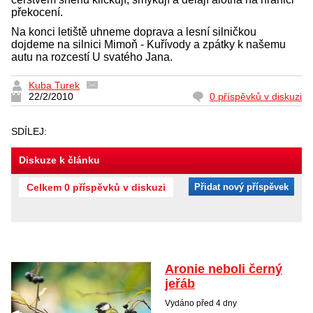
překocení.
Na konci letiště uhneme doprava a lesní silničkou
dojdeme na silnici Mimoň - Kuřívody a zpátky k našemu
autu na rozcestí U svatého Jana.
Kuba Turek
22/2/2010
0 příspěvků v diskuzi
SDÍLEJ:
Diskuze k článku
Celkem 0 příspěvků v diskuzi
Přidat nový příspěvek
Aronie neboli černý
jeřáb
Vydáno před 4 dny