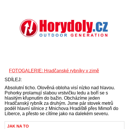
FOTOGALERIE: Hradčanské rybníky v zimě
SDÍLEJ:
Absolutní ticho. Olověná obloha visí nízko nad hlavou.
Pohorky prolamují slabou vrstvičku ledu a boří se s
hlasitým křupnutím do bažin. Obcházíme jeden
Hradčanský rybník za druhým. Jsme pár stovek metrů
podél hlavní silnice z Mnichova Hradiště přes Mimoň do
Liberce, a přesto se cítíme jako na dalekém severu.
JAK NA TO