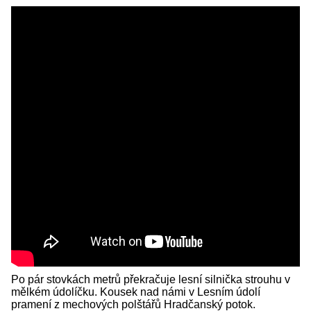
Po pár stovkách metrů překračuje lesní silnička strouhu v
mělkém údolíčku. Kousek nad námi v Lesním údolí
pramení z mechových polštářů Hradčanský potok.