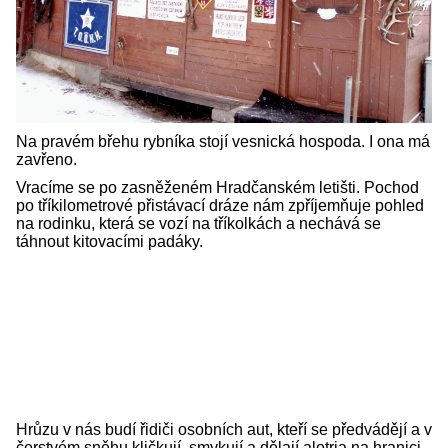
Na pravém břehu rybníka stojí vesnická hospoda. I ona má
zavřeno.
Vracíme se po zasněženém Hradčanském letišti. Pochod
po tříkilometrové přistávací dráze nám zpříjemňuje pohled
na rodinku, která se vozí na tříkolkách a nechává se
táhnout kitovacími padáky.
Hrůzu v nás budí řidiči osobních aut, kteří se předvádějí a v
čerstvém sněhu kličkují, smykují a dělají alotria na hranici