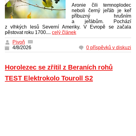
Aronie čili temnoplodec
neboli černý jeřáb je keř
příbuzný hrušním
a jeřábům. Pochází
z vlhkých lesů Severní Ameriky. V Evropě se začala
pěstovat roku 1700....
celý článek
Pivoň
4/8/2026
0 příspěvků v diskuzi
Horolezec se zřítil z Beraních rohů
TEST Elektrokolo Touroll S2