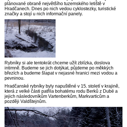
plánované obraně největšího tuzemského letiště v
Hradčanech. Dnes po nich vedou cyklostezky, turistické
značky a stojí u nich informační panely.
Rybníky si ale tentokrát chceme užít zblízka, doslova
intimně. Budeme se jich dotýkat, půjdeme po měkkých
březích a budeme šlapat v nejasné hranici mezi vodou a
pevninou.
Hradčanské rybníky byly napuštěné v 15. století v krajině,
která z velké části patřila bohatému rodu Berků z Dubé a
jejich následovníkům Vartenberkům, Markvarticům a
později Valdštejnům.