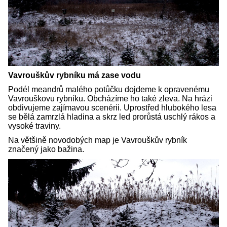
Vavrouškův rybníku má zase vodu
Podél meandrů malého potůčku dojdeme k opravenému
Vavrouškovu rybníku. Obcházíme ho také zleva. Na hrázi
obdivujeme zajímavou scenérii. Uprostřed hlubokého lesa
se bělá zamrzlá hladina a skrz led prorůstá uschlý rákos a
vysoké traviny.
Na většině novodobých map je Vavrouškův rybník
značený jako bažina.