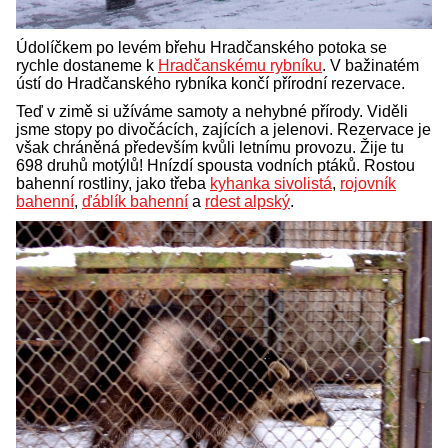
Údolíčkem po levém břehu Hradčanského potoka se
rychle dostaneme k
Hradčanskému rybníku
. V bažinatém
ústí do Hradčanského rybníka končí přírodní rezervace.
Teď v zimě si užíváme samoty a nehybné přírody. Viděli
jsme stopy po divočácích, zajících a jelenovi. Rezervace je
však chráněná především kvůli letnímu provozu. Žije tu
698 druhů motýlů! Hnízdí spousta vodních ptáků. Rostou
bahenní rostliny, jako třeba
kyhanka sivolistá
,
rojovník
bahenní
,
ďáblík bahenní
a
rdest alpský
.