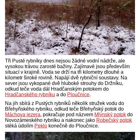
Tři Pusté rybníky dnes nejsou žádné vodní nádrže, ale
vysokou trávou zarosté bažiny. Zajímavé jsou především
situací v krajině. Voda se drží na tři kilometry dlouhé a
kilometr široké rovině. Napájí dvě rybniční soustavy. Na
sever jsou vykopané dvě hluboké strouhy do Držníku,
odkud teče voda dál Hradčanským potokem do
Hradčanského rybníku
a do
Ploučnice
.
Na jih sbírá z Pustých rybníků několik stružek vodu do
Břehyňského rybníku, odkud teče Břehyňský potok do
Máchova jezera
, pokračuje pod názvem
Mlýnský potok
do
Novozámeského rybníku a nakonec jako
Robečský potok
stéká údolím
Peklo
konečně do Ploučnice.