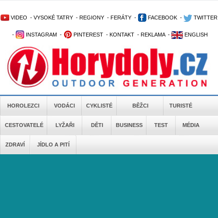
VIDEO
-
VYSOKÉ TATRY
-
REGIONY
-
FERÁTY
-
FACEBOOK
-
TWITTER
-
INSTAGRAM
-
PINTEREST
-
KONTAKT
-
REKLAMA
-
ENGLISH
HOROLEZCI
VODÁCI
CYKLISTÉ
BĚŽCI
TURISTÉ
CESTOVATELÉ
LYŽAŘI
DĚTI
BUSINESS
TEST
MÉDIA
ZDRAVÍ
JÍDLO A PITÍ