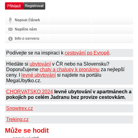
Napsat článek
Napište nám
Info o serveru
Podívejte se na inspiraci k
cestování po Evropě
.
Hledáte si
ubytování
v ČR nebo na Slovensku?
Doporučujeme
chaty a chalupy k pronájmu
za nejlepší
ceny. I
levné ubytování
si najdete na portálu
MegaUbytko.cz.
CHORVATSKO 2024
levné ubytování v apartmánech a
pokojích po celém Jadranu bez provize cestovkám.
Snowtrex.cz
Treking.cz
Může se hodit