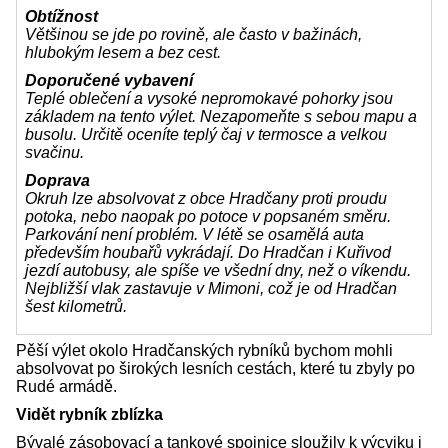
Obtížnost
Většinou se jde po rovině, ale často v bažinách,
hlubokým lesem a bez cest.
Doporučené vybavení
Teplé oblečení a vysoké nepromokavé pohorky jsou
základem na tento výlet. Nezapomeňte s sebou mapu a
busolu. Určitě oceníte teplý čaj v termosce a velkou
svačinu.
Doprava
Okruh lze absolvovat z obce Hradčany proti proudu
potoka, nebo naopak po potoce v popsaném směru.
Parkování není problém. V létě se osamělá auta
především houbařů vykrádají. Do Hradčan i Kuřivod
jezdí autobusy, ale spíše ve všední dny, než o víkendu.
Nejbližší vlak zastavuje v Mimoni, což je od Hradčan
šest kilometrů.
Pěší výlet okolo Hradčanských rybníků bychom mohli
absolvovat po širokých lesních cestách, které tu zbyly po
Rudé armádě.
Vidět rybník zblízka
Bývalé zásobovací a tankové spojnice sloužily k výcviku i