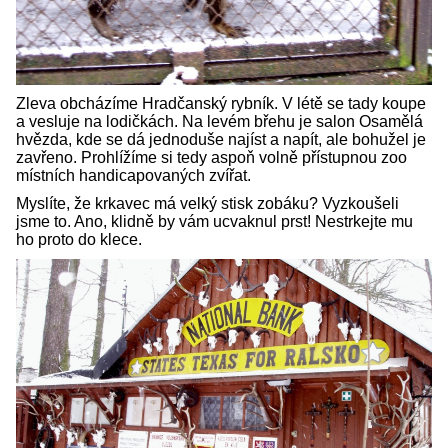
Zleva obcházíme Hradčanský rybník. V létě se tady koupe
a vesluje na lodičkách. Na levém břehu je salon Osamělá
hvězda, kde se dá jednoduše najíst a napít, ale bohužel je
zavřeno. Prohlížíme si tedy aspoň volně přístupnou zoo
místních handicapovaných zvířat.
Myslíte, že krkavec má velký stisk zobáku? Vyzkoušeli
jsme to. Ano, klidně by vám ucvaknul prst! Nestrkejte mu
ho proto do klece.