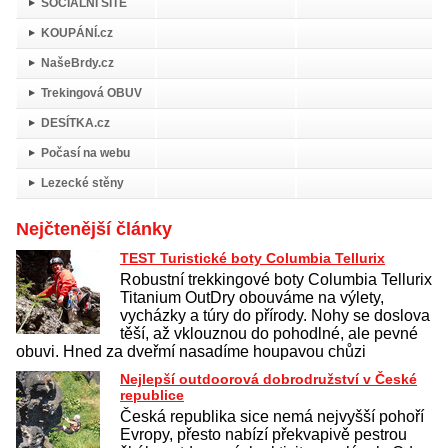
SOCIÁLNÍ SÍTĚ
KOUPÁNÍ.cz
NašeBrdy.cz
Trekingová OBUV
DESÍTKA.cz
Počasí na webu
Lezecké stěny
Nejčtenější články
TEST Turistické boty Columbia Tellurix
Robustní trekkingové boty Columbia Tellurix
Titanium OutDry obouváme na výlety,
vycházky a túry do přírody. Nohy se doslova
těší, až vklouznou do pohodlné, ale pevné
obuvi. Hned za dveřmí nasadíme houpavou chůzi
Nejlepší outdoorová dobrodružství v České
republice
Česká republika sice nemá nejvyšší pohoří
Evropy, přesto nabízí překvapivě pestrou