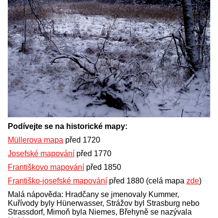
Podívejte se na historické mapy:
Müllerova mapa
před 1720
Josefské mapování
před 1770
Františkovo mapování
před 1850
Františko-josefské mapování
před 1880 (celá mapa
zde
)
Malá nápověda: Hradčany se jmenovaly Kummer,
Kuřívody byly Hünerwasser, Strážov byl Strasburg nebo
Strassdorf, Mimoň byla Niemes, Břehyně se nazývala