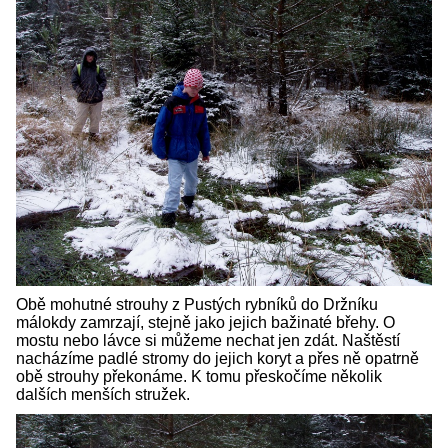
Obě mohutné strouhy z Pustých rybníků do Držníku
málokdy zamrzají, stejně jako jejich bažinaté břehy. O
mostu nebo lávce si můžeme nechat jen zdát. Naštěstí
nacházíme padlé stromy do jejich koryt a přes ně opatrně
obě strouhy překonáme. K tomu přeskočíme několik
dalších menších stružek.