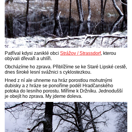
Patříval kdysi zaniklé obci
Strážov / Strassdorf
, kterou
obývali dřevaři a uhlíři.
Obcházíme ho zprava. Přiblížíme se ke Staré Lipské cestě,
dnes široké lesní svážnici s cyklostezkou.
Hned z ní ale uhneme na hráz porostlou mohutnými
dubisky a z hráze se ponoříme podél Hradčanského
potoka do lesního porostu. Míříme k Držníku. Jednodušší
je obejít ho zprava. My jdeme doleva.