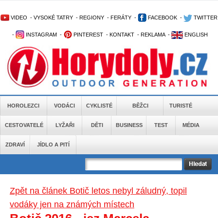
VIDEO
-
VYSOKÉ TATRY
-
REGIONY
-
FERÁTY
-
FACEBOOK
-
TWITTER
-
INSTAGRAM
-
PINTEREST
-
KONTAKT
-
REKLAMA
-
ENGLISH
HOROLEZCI
VODÁCI
CYKLISTÉ
BĚŽCI
TURISTÉ
CESTOVATELÉ
LYŽAŘI
DĚTI
BUSINESS
TEST
MÉDIA
ZDRAVÍ
JÍDLO A PITÍ
Zpět na článek Botič letos nebyl záludný, topil
vodáky jen na známých místech