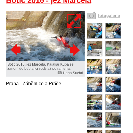
Botič 2016 - jez Marcela
fotogalerie
Botič 2016, jez Marcela. Kajakář Kuba se
zanořil do bublající vody až po ramena.
Hana Suchá
Praha - Záběhlice a Práče