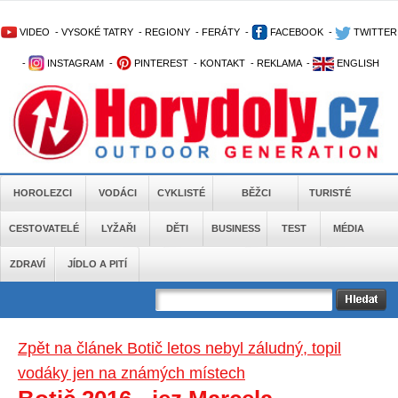
VIDEO
-
VYSOKÉ TATRY
-
REGIONY
-
FERÁTY
-
FACEBOOK
-
TWITTER
-
INSTAGRAM
-
PINTEREST
-
KONTAKT
-
REKLAMA
-
ENGLISH
HOROLEZCI
VODÁCI
CYKLISTÉ
BĚŽCI
TURISTÉ
CESTOVATELÉ
LYŽAŘI
DĚTI
BUSINESS
TEST
MÉDIA
ZDRAVÍ
JÍDLO A PITÍ
Zpět na článek Botič letos nebyl záludný, topil
vodáky jen na známých místech