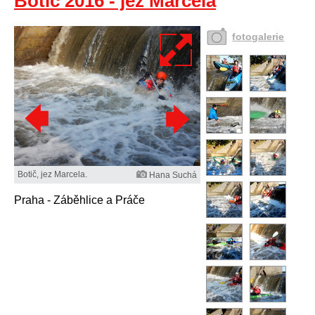
Botič 2016 - jez Marcela
fotogalerie
Botič, jez Marcela.
Hana Suchá
Praha - Záběhlice a Práče