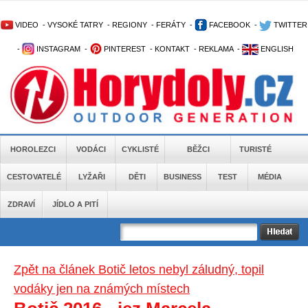
VIDEO
-
VYSOKÉ TATRY
-
REGIONY
-
FERÁTY
-
FACEBOOK
-
TWITTER
-
INSTAGRAM
-
PINTEREST
-
KONTAKT
-
REKLAMA
-
ENGLISH
HOROLEZCI
VODÁCI
CYKLISTÉ
BĚŽCI
TURISTÉ
CESTOVATELÉ
LYŽAŘI
DĚTI
BUSINESS
TEST
MÉDIA
ZDRAVÍ
JÍDLO A PITÍ
Zpět na článek Botič letos nebyl záludný, topil
vodáky jen na známých místech