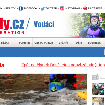
NY
-
FERÁTY
-
FACEBOOK
-
TWITTER
-
INSTAGRAM
-
PINTEREST
BĚŽCI
TURISTÉ
CESTOVATELÉ
LYŽAŘI
DĚTI
BUSINESS
la
Zpět na článek Botič letos nebyl záludný, t
fo