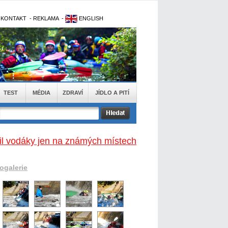
-
KONTAKT
-
REKLAMA
-
ENGLISH
TEST
MÉDIA
ZDRAVÍ
JÍDLO A PITÍ
opil vodáky jen na známých místech
togalerie