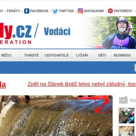
NY
-
FERÁTY
-
FACEBOOK
-
TWITTER
-
INSTAGRAM
-
PINTEREST
BĚŽCI
TURISTÉ
CESTOVATELÉ
LYŽAŘI
DĚTI
BUSINESS
la
Zpět na článek Botič letos nebyl záludný, t
fo