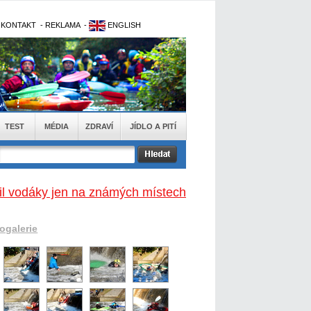
-
KONTAKT
-
REKLAMA
-
ENGLISH
TEST
MÉDIA
ZDRAVÍ
JÍDLO A PITÍ
opil vodáky jen na známých místech
togalerie