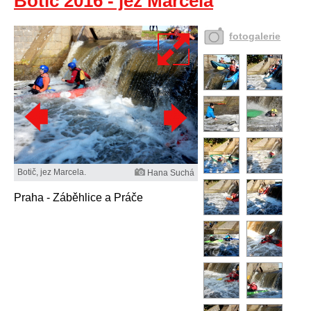
Botič 2016 - jez Marcela
fotogalerie
Botič, jez Marcela.
Hana Suchá
Praha - Záběhlice a Práče