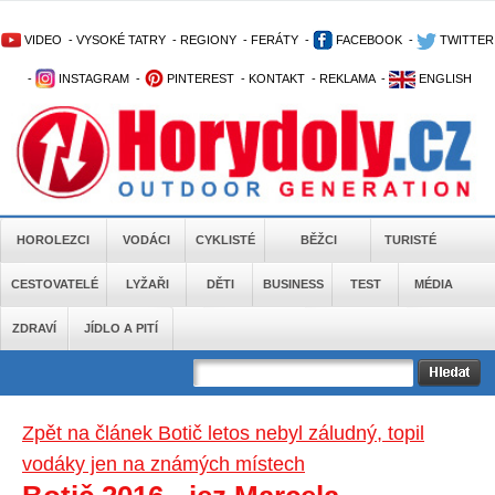
VIDEO
-
VYSOKÉ TATRY
-
REGIONY
-
FERÁTY
-
FACEBOOK
-
TWITTER
-
INSTAGRAM
-
PINTEREST
-
KONTAKT
-
REKLAMA
-
ENGLISH
HOROLEZCI
VODÁCI
CYKLISTÉ
BĚŽCI
TURISTÉ
CESTOVATELÉ
LYŽAŘI
DĚTI
BUSINESS
TEST
MÉDIA
ZDRAVÍ
JÍDLO A PITÍ
Zpět na článek Botič letos nebyl záludný, topil
vodáky jen na známých místech