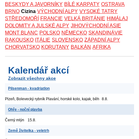
BESKYDY A JAVORNÍKY
BÍLÉ KARPATY
OSTRAVA
BRNO
Cizina
VÝCHODNÍ ALPY
VYSOKÉ TATRY
STŘEDOMOŘÍ
FRANCIE
VELKÁ BRITÁNIE
HIMÁLAJ
DOLOMITY A JULSKÉ ALPY
JIHOVÝCHODNÍ ASIE
MONT BLANC
POLSKO
NĚMECKO
SKANDINÁVIE
RAKOUSKO
ITÁLIE
SLOVENSKO
ZÁPADNÍ ALPY
CHORVATSKO
KORUTANY
BALKÁN
AFRIKA
Kalendář akcí
Zobrazit všechny akce
Pilsenman - kvadriatlon
Plzeň, Bolevecký rybník
Plavání, horské kolo, kajak, běh
8.8.
Ohře - noční plavba
Černý mlýn
15.8.
Země živitelka - veletrh