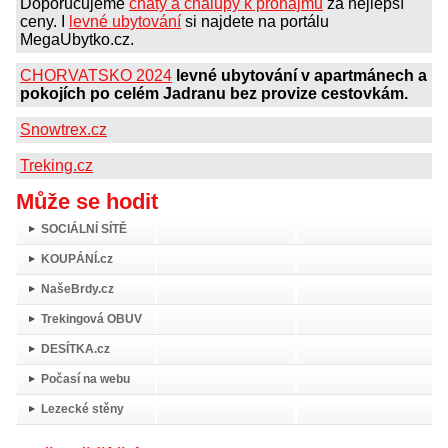
Doporučujeme
chaty a chalupy k pronájmu
za nejlepší
ceny. I
levné ubytování
si najdete na portálu
MegaUbytko.cz.
CHORVATSKO 2024
levné ubytování v apartmánech a
pokojích po celém Jadranu bez provize cestovkám.
Snowtrex.cz
Treking.cz
Může se hodit
SOCIÁLNÍ SÍTĚ
KOUPÁNÍ.cz
NašeBrdy.cz
Trekingová OBUV
DESÍTKA.cz
Počasí na webu
Lezecké stěny