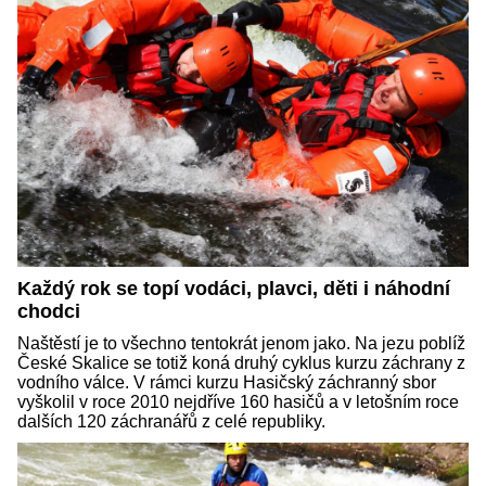
Každý rok se topí vodáci, plavci, děti i náhodní
chodci
Naštěstí je to všechno tentokrát jenom jako. Na jezu poblíž
České Skalice se totiž koná druhý cyklus kurzu záchrany z
vodního válce. V rámci kurzu Hasičský záchranný sbor
vyškolil v roce 2010 nejdříve 160 hasičů a v letošním roce
dalších 120 záchranářů z celé republiky.