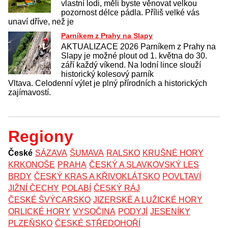
vlastní lodi, měli byste věnovat velkou
pozornost délce pádla. Příliš velké vás
unaví dříve, než je
Parníkem z Prahy na Slapy
AKTUALIZACE 2026 Parníkem z Prahy na
Slapy je možné plout od 1. května do 30.
září každý víkend. Na lodní lince slouží
historický kolesový parník
Vltava. Celodenní výlet je plný přírodních a historických
zajímavostí.
Regiony
České
SÁZAVA
ŠUMAVA
RALSKO
KRUŠNÉ HORY
KRKONOŠE
PRAHA
ČESKÝ A SLAVKOVSKÝ LES
BRDY
ČESKÝ KRAS A KŘIVOKLÁTSKO
POVLTAVÍ
JIŽNÍ ČECHY
POLABÍ
ČESKÝ RÁJ
ČESKÉ ŠVÝCARSKO
JIZERSKÉ A LUŽICKÉ HORY
ORLICKÉ HORY
VYSOČINA
PODYJÍ
JESENÍKY
PLZEŇSKO
ČESKÉ STŘEDOHOŘÍ