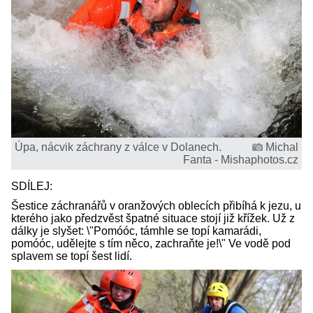
Úpa, nácvik záchrany z válce v Dolanech.
Michal
Fanta - Mishaphotos.cz
SDÍLEJ:
Šestice záchranářů v oranžových oblecích přibíhá k jezu, u
kterého jako předzvěst špatné situace stojí již křížek. Už z
dálky je slyšet: \"Pomóóc, támhle se topí kamarádi,
pomóóc, udělejte s tím něco, zachraňte je!\" Ve vodě pod
splavem se topí šest lidí.