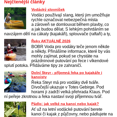
Nejčtenější články
Vodácký slovníček
Vodáci používají slang, který jim umožňuje
rychle označovat nebezpečná místa
a zároveň se domlouvat během plavby, co
a jak budou dělat. S lehkým pohrdáním se
navzájem dělí na cákaly (kajakáři), splouvače (raftaři) a ty,
Řeky AKTUÁLNĚ 2026
BOBR Voda pro vodáky teče jenom někde
a někdy. Přinášíme informace, které by vás
mohly zajímat, pokud se chystáte na
prázdninové putování po řece i víkendové
splutí potoka. Přidáváme tipy ze zahraničí.
Dolní Steyr - příjemná řeka po kajakáře i
kanoisty
Řeka Steyr má pro vodáky dvě tváře.
Divočejší ukazuje v Totes Gebirge. Pod
horami ji zadrží velká přehrada Klaus. Pod
ní peřeje zkrotnou a řeka nastaví svoji příjemnou tvář.
Pádlo: jak velké na kanoi nebo kajak?
Ať už na letní vodácké putování berete
kanoi či kajak z půjčovny, nebo pádlujete na