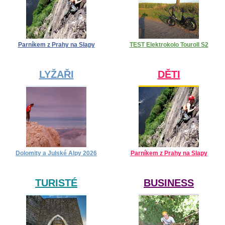
Parníkem z Prahy na Slapy
TEST Elektrokolo Touroll S2
LYŽAŘI
DĚTI
Dolomity a Julské Alpy 2026
Parníkem z Prahy na Slapy
TURISTÉ
BUSINESS