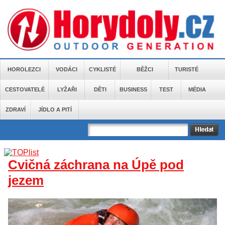
HOROLEZCI
VODÁCI
CYKLISTÉ
BĚŽCI
TURISTÉ
CESTOVATELÉ
LYŽAŘI
DĚTI
BUSINESS
TEST
MÉDIA
ZDRAVÍ
JÍDLO A PITÍ
Cvičná záchrana na Úpě pod
jezem