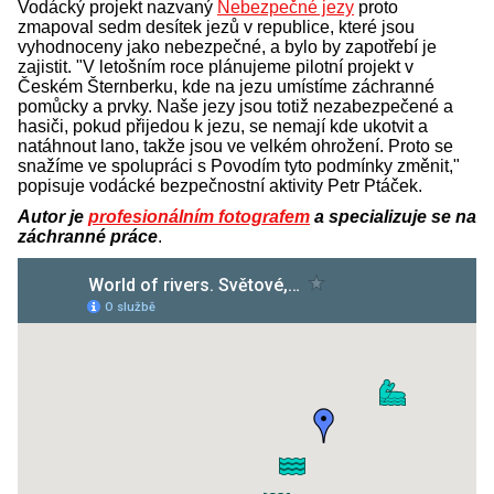
Vodácký projekt nazvaný
Nebezpečné jezy
proto
zmapoval sedm desítek jezů v republice, které jsou
vyhodnoceny jako nebezpečné, a bylo by zapotřebí je
zajistit. "V letošním roce plánujeme pilotní projekt v
Českém Šternberku, kde na jezu umístíme záchranné
pomůcky a prvky. Naše jezy jsou totiž nezabezpečené a
hasiči, pokud přijedou k jezu, se nemají kde ukotvit a
natáhnout lano, takže jsou ve velkém ohrožení. Proto se
snažíme ve spolupráci s Povodím tyto podmínky změnit,"
popisuje vodácké bezpečnostní aktivity Petr Ptáček.
Autor je
profesionálním fotografem
a specializuje se na
záchranné práce
.