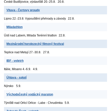
České Budějovice, výstaviště
20.-25.8.
20.8.
Vltava - Čertovy proudy
Lipno
22.-23.8. Vypouštění přehrady a závody
22.8.
Miladathlon
Ústí nad Labem, Milada
Terénní triatlon
22.8.
Mezinárodní horolezecký filmový festival
Teplice nad Metují
27.-30.8.
27.8.
IBF - veletrh
Itálie, Misano
4.-6.9.
4.9.
Úhlava - splutí
Nýrsko
5.9.
Východočeský vodácký maraton
Týniště nad Orlicí
Orlice - Labe - Chrudimka
5.9.