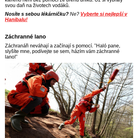
svou daň na životech vodáků.
Nosíte s sebou lékárničku?
Ne?
Vyberte si nejlepší v
Hanibalu!
Záchranné lano
Záchranáři neváhají a začínají s pomocí. "Haló pane,
slyšíte mne, podívejte se sem, házím vám záchranné
lano!"