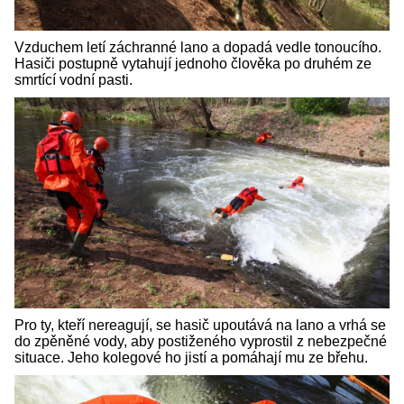
Vzduchem letí záchranné lano a dopadá vedle tonoucího.
Hasiči postupně vytahují jednoho člověka po druhém ze
smrtící vodní pasti.
Pro ty, kteří nereagují, se hasič upoutává na lano a vrhá se
do zpěněné vody, aby postiženého vyprostil z nebezpečné
situace. Jeho kolegové ho jistí a pomáhají mu ze břehu.