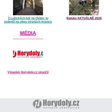
Z Lužických hor na Oybin: to
Ralsko AKTUÁLNĚ 2026
nejlepší na obou stranách hranice
MÉDIA
Výpadek Horydoly.cz skončil