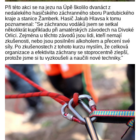
Při této akci se na jezu na Úpě školilo dvanáct z
nedalekého hasičského záchranného sboru Pardubického
kraje a stanice Žamberk. Hasič Jakub Hlavsa k tomu
poznamenal: "Se záchranou vodáků jsem se setkal
několikrát kupříkladu při amatérských závodech na Divoké
Orlici. Zejména u těchto závodů jsou lidi, kteří nemají
zkušenosti, nebo jsou posilněni alkoholem a přecení své
síly. Po zkušenostech z tohoto kurzu myslím, že celková
organizace a efektivita záchrany se stoprocentně zlepší,
protože jsme si tu vyzkoušeli a naučili nové techniky."