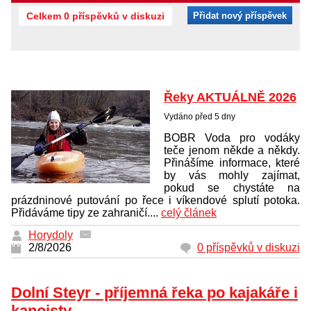
Celkem 0 příspěvků v diskuzi
Přidat nový příspěvek
Řeky AKTUÁLNĚ 2026
Vydáno před 5 dny
BOBR Voda pro vodáky
teče jenom někde a někdy.
Přinášíme informace, které
by vás mohly zajímat,
pokud se chystáte na
prázdninové putování po řece i víkendové splutí potoka.
Přidáváme tipy ze zahraničí....
celý článek
Horydoly
2/8/2026
0 příspěvků v diskuzi
Dolní Steyr - příjemná řeka po kajakáře i
kanoisty