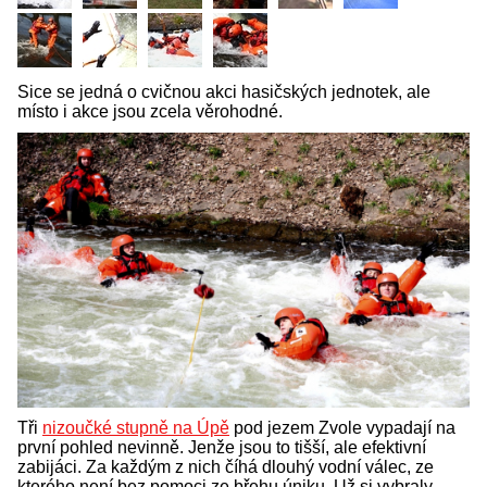
Sice se jedná o cvičnou akci hasičských jednotek, ale
místo i akce jsou zcela věrohodné.
Tři
nizoučké stupně na Úpě
pod jezem Zvole vypadají na
první pohled nevinně. Jenže jsou to tišší, ale efektivní
zabijáci. Za každým z nich číhá dlouhý vodní válec, ze
kterého není bez pomoci ze břehu úniku. Už si vybraly