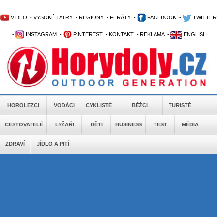
VIDEO
-
VYSOKÉ TATRY
-
REGIONY
-
FERÁTY
-
FACEBOOK
-
TWITTER
-
INSTAGRAM
-
PINTEREST
-
KONTAKT
-
REKLAMA
-
ENGLISH
HOROLEZCI
VODÁCI
CYKLISTÉ
BĚŽCI
TURISTÉ
CESTOVATELÉ
LYŽAŘI
DĚTI
BUSINESS
TEST
MÉDIA
ZDRAVÍ
JÍDLO A PITÍ