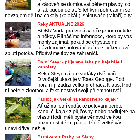
a zároveň se domlouvat během plavby, co
a jak budou dělat. S lehkým pohrdáním se
navzájem dělí na cákaly (kajakáři), splouvače (raftaři) a ty,
Řeky AKTUÁLNĚ 2026
BOBR Voda pro vodáky teče jenom někde
a někdy. Přinášíme informace, které by vás
mohly zajímat, pokud se chystáte na
prázdninové putování po řece i víkendové
splutí potoka. Přidáváme tipy ze zahraničí.
Dolní Steyr - příjemná řeka po kajakáře i
kanoisty
Řeka Steyr má pro vodáky dvě tváře.
Divočejší ukazuje v Totes Gebirge. Pod
horami ji zadrží velká přehrada Klaus. Pod
ní peřeje zkrotnou a řeka nastaví svoji příjemnou tvář.
Pádlo: jak velké na kanoi nebo kajak?
Ať už na letní vodácké putování berete
kanoi či kajak z půjčovny, nebo pádlujete na
vlastní lodi, měli byste věnovat velkou
pozornost délce pádla. Příliš velké vás
unaví dříve, než je
Parníkem z Prahy na Slapy