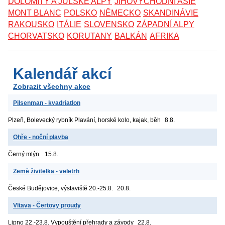
DOLOMITY A JULSKÉ ALPY
JIHOVÝCHODNÍ ASIE
MONT BLANC
POLSKO
NĚMECKO
SKANDINÁVIE
RAKOUSKO
ITÁLIE
SLOVENSKO
ZÁPADNÍ ALPY
CHORVATSKO
KORUTANY
BALKÁN
AFRIKA
Kalendář akcí
Zobrazit všechny akce
Pilsenman - kvadriatlon
Plzeň, Bolevecký rybník
Plavání, horské kolo, kajak, běh
8.8.
Ohře - noční plavba
Černý mlýn
15.8.
Země živitelka - veletrh
České Budějovice, výstaviště
20.-25.8.
20.8.
Vltava - Čertovy proudy
Lipno
22.-23.8. Vypouštění přehrady a závody
22.8.