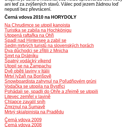
ani teď za zvýšených stavů. Válec pod jezem žádnou loď
nepustí bez převrácení.
Černá vdova 2010 na HORYDOLY
Na Chrudimce se utopil kanoista
Turistka se zabila na Hochkönigu
Utopená raftařka na Ohři
Spadl nad Hintersee a zabil se
Sedm mrtvých turistů na slovenských horách
Dva důchodci se zřítili z Mnicha
Smrt na Drátníku
Špatný vodácký víkend
Utopil se na Žampachu
Dvě oběti laviny v Itálii
Mrtví lyžaři na Borišově
Snowboardista zahynul na Poľudňovém grúni
Vodačka se utopila na Bystřici
Pohádali se, spadli do Ohře a zřejmě se utopili
Litevec zemřel v lavině
Chlapce zavalil sníh
Zmrznul na Šumavě
Mrtvý skialpinista na Pradědu
Černá vdova 2009
Černá vdova 2008