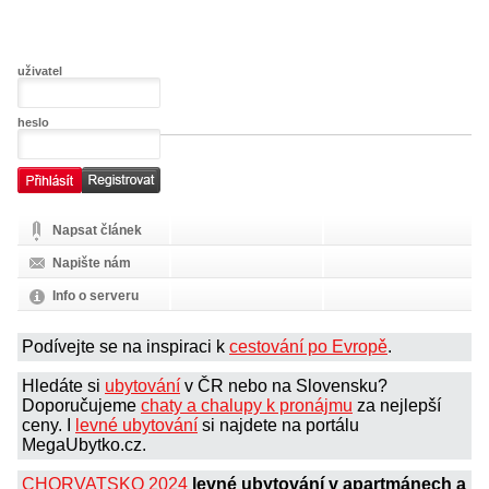
uživatel
heslo
Napsat článek
Napište nám
Info o serveru
Podívejte se na inspiraci k
cestování po Evropě
.
Hledáte si
ubytování
v ČR nebo na Slovensku?
Doporučujeme
chaty a chalupy k pronájmu
za nejlepší
ceny. I
levné ubytování
si najdete na portálu
MegaUbytko.cz.
CHORVATSKO 2024
levné ubytování v apartmánech a