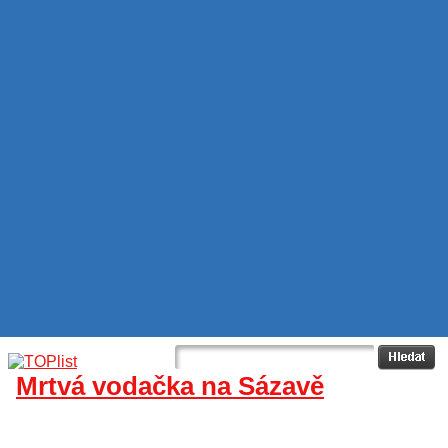
Mrtvá vodačka na Sázavě