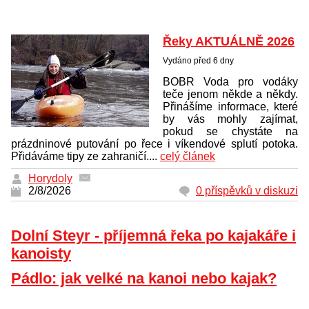
Řeky AKTUÁLNĚ 2026
Vydáno před 6 dny
BOBR Voda pro vodáky
teče jenom někde a někdy.
Přinášíme informace, které
by vás mohly zajímat,
pokud se chystáte na
prázdninové putování po řece i víkendové splutí potoka.
Přidáváme tipy ze zahraničí....
celý článek
Horydoly
2/8/2026
0 příspěvků v diskuzi
Dolní Steyr - příjemná řeka po kajakáře i
kanoisty
Pádlo: jak velké na kanoi nebo kajak?