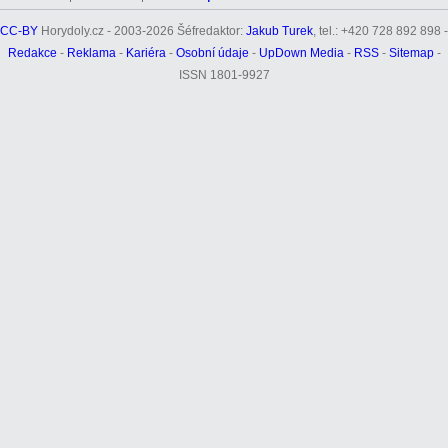
CC-BY
Horydoly.cz - 2003-2026 Šéfredaktor:
Jakub Turek
, tel.: +420 728 892 898 -
Redakce
-
Reklama
-
Kariéra
-
Osobní údaje
-
UpDown Media
-
RSS
-
Sitemap
-
ISSN 1801-9927