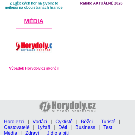
Z Lužických hor na Oybin: to
Ralsko AKTUÁLNĚ 2026
nejlepší na obou stranách hranice
MÉDIA
Výpadek Horydoly.cz skončil
Horolezci
Vodáci
Cyklisté
Běžci
Turisté
Cestovatelé
Lyžaři
Děti
Business
Test
Média
Zdraví
Jídlo a pití