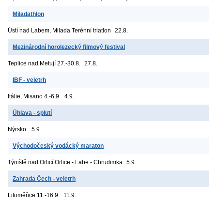
Miladathlon
Ústí nad Labem, Milada
Terénní triatlon
22.8.
Mezinárodní horolezecký filmový festival
Teplice nad Metují
27.-30.8.
27.8.
IBF - veletrh
Itálie, Misano
4.-6.9.
4.9.
Úhlava - splutí
Nýrsko
5.9.
Východočeský vodácký maraton
Týniště nad Orlicí
Orlice - Labe - Chrudimka
5.9.
Zahrada Čech - veletrh
Litoměřice
11.-16.9.
11.9.