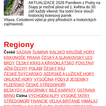
AKTUALIZACE 2026 Parníkem z Prahy na
Slapy je možné plout od 1. května do 30.
září každý víkend. Na lodní lince slouží
historický kolesový parník
Vltava. Celodenní výlet je plný přírodních a historických
zajímavostí.
Regiony
České
SÁZAVA
ŠUMAVA
RALSKO
KRUŠNÉ HORY
KRKONOŠE
PRAHA
ČESKÝ A SLAVKOVSKÝ LES
BRDY
ČESKÝ KRAS A KŘIVOKLÁTSKO
POVLTAVÍ
JIŽNÍ ČECHY
POLABÍ
ČESKÝ RÁJ
ČESKÉ ŠVÝCARSKO
JIZERSKÉ A LUŽICKÉ HORY
ORLICKÉ HORY
VYSOČINA
PODYJÍ
JESENÍKY
PLZEŇSKO
ČESKÉ STŘEDOHOŘÍ
BESKYDY A JAVORNÍKY
BÍLÉ KARPATY
OSTRAVA
BRNO
Cizina
VÝCHODNÍ ALPY
VYSOKÉ TATRY
STŘEDOMOŘÍ
FRANCIE
VELKÁ BRITÁNIE
HIMÁLAJ