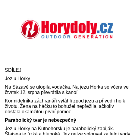
SDÍLEJ:
Jez u Horky
Na Sázavě se utopila vodačka. Na jezu Horka se včera ve
čtvrtek 12. srpna převrátila s kanoí.
Kormidelníka záchranáři vytáhli zpod jezu a přivedli ho k
životu. Žena na háčku to bohužel nepřežila, ačkoliv
dostala okamžitou první pomoc.
Parabolický tvar je nebezpečný
Jez u Horky na Kutnohorsku je parabolický zabiják.
Šlajsna je úzká a hluboká. Jez nelze splouvat za letní vody