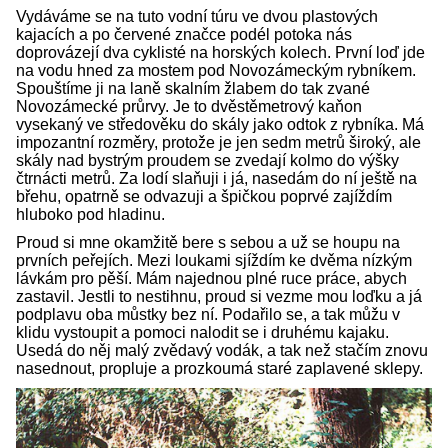
Vydáváme se na tuto vodní túru ve dvou plastových
kajacích a po červené značce podél potoka nás
doprovázejí dva cyklisté na horských kolech. První loď jde
na vodu hned za mostem pod Novozámeckým rybníkem.
Spouštíme ji na laně skalním žlabem do tak zvané
Novozámecké průrvy. Je to dvěstěmetrový kaňon
vysekaný ve středověku do skály jako odtok z rybníka. Má
impozantní rozměry, protože je jen sedm metrů široký, ale
skály nad bystrým proudem se zvedají kolmo do výšky
čtrnácti metrů. Za lodí slaňuji i já, nasedám do ní ještě na
břehu, opatrně se odvazuji a špičkou poprvé zajíždím
hluboko pod hladinu.
Proud si mne okamžitě bere s sebou a už se houpu na
prvních peřejích. Mezi loukami sjíždím ke dvěma nízkým
lávkám pro pěší. Mám najednou plné ruce práce, abych
zastavil. Jestli to nestihnu, proud si vezme mou loďku a já
podplavu oba můstky bez ní. Podařilo se, a tak můžu v
klidu vystoupit a pomoci nalodit se i druhému kajaku.
Usedá do něj malý zvědavý vodák, a tak než stačím znovu
nasednout, propluje a prozkoumá staré zaplavené sklepy.