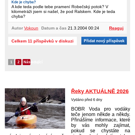
Kde je chyba?
A kde teda podle tebe pramení Robečský potok? V
kilometráži jsem si našel, že pod Ralskem. Kde je teda
chyba?
Autor
Vokoun
Datum a čas
21.3.2004 00:24
Reaguj
Celkem 11 příspěvků v diskuzi
Přidat nový příspěvek
1
2
Následující
Řeky AKTUÁLNĚ 2026
Vydáno před 6 dny
BOBR Voda pro vodáky
teče jenom někde a někdy.
Přinášíme informace, které
by vás mohly zajímat,
pokud se chystáte na