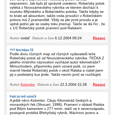
nepramení. Jak bylo již správně uvedeno, Robečský potok
vytéká z Novozámeckého rybníka ve kterém dochází k
soutoku Mlýnského a Boberského potoka. Takže kdyby se
to bralo ad absurdum, takže voda proudící v Robečském
potoce má 2 prameniště. Vždy se jde proti proudu a je
úplně jedno jak se úseky toku jmenují. Takže se dá říci , že
z 1/2 Robečský potok pramení pod Ralskem.
Autor
vodař
Datum a čas
6.12.2004 09:24
Reaguj
??? Nechápu Tě
Podle dvou různých map od různých vydavatelů teče
Robečský potok až od Novozámeckého rybníka. TEČKA.Z
jakého místního názvosloví vycházel autor kilometráže?
Mimochodem, připomínku jsem vznesl poté, co jsem
marně hledal Robečský potok v okolí Ralska a našel jsem
jej o podstatný kus jinde. Takže nevím proč se rozčiluješ.
Autor
Kolombo
Datum a čas
22.3.2004 22:28
Reaguj
Fakt jsi mě vytočil
A ještě něco Kolombo. Cituju Kilometráž českých a
moravských řek (Shocart, 1998): Pramení v oblasti Ralska
pod Bílým kamenem v 277 mnm, stáčí se k severozápadu,
postupně protéká Břehyňský rybník, Máchovo jezero a