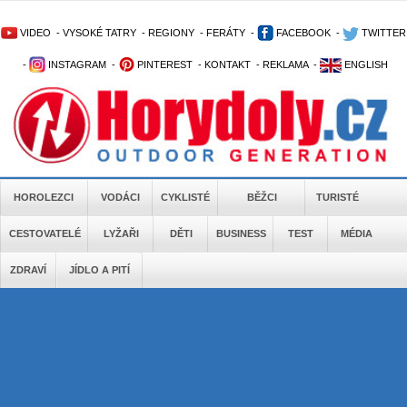
VIDEO
-
VYSOKÉ TATRY
-
REGIONY
-
FERÁTY
-
FACEBOOK
-
TWITTER
-
INSTAGRAM
-
PINTEREST
-
KONTAKT
-
REKLAMA
-
ENGLISH
HOROLEZCI
VODÁCI
CYKLISTÉ
BĚŽCI
TURISTÉ
CESTOVATELÉ
LYŽAŘI
DĚTI
BUSINESS
TEST
MÉDIA
ZDRAVÍ
JÍDLO A PITÍ