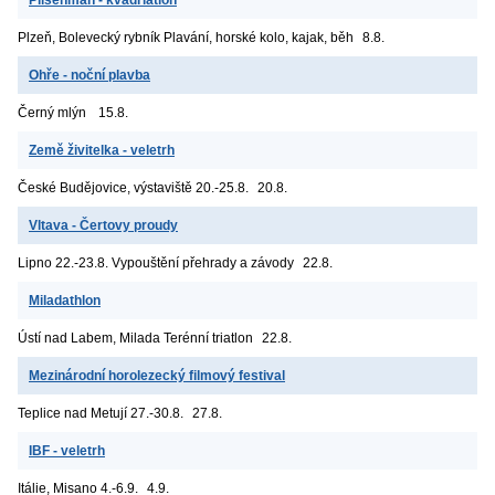
Pilsenman - kvadriatlon
Plzeň, Bolevecký rybník
Plavání, horské kolo, kajak, běh
8.8.
Ohře - noční plavba
Černý mlýn
15.8.
Země živitelka - veletrh
České Budějovice, výstaviště
20.-25.8.
20.8.
Vltava - Čertovy proudy
Lipno
22.-23.8. Vypouštění přehrady a závody
22.8.
Miladathlon
Ústí nad Labem, Milada
Terénní triatlon
22.8.
Mezinárodní horolezecký filmový festival
Teplice nad Metují
27.-30.8.
27.8.
IBF - veletrh
Itálie, Misano
4.-6.9.
4.9.