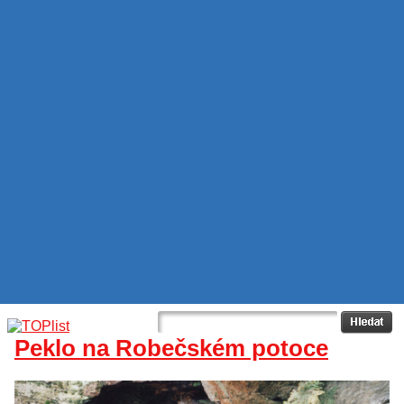
Peklo na Robečském potoce