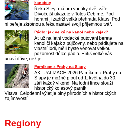
kanoisty
Řeka Steyr má pro vodáky dvě tváře.
Divočejší ukazuje v Totes Gebirge. Pod
horami ji zadrží velká přehrada Klaus. Pod
ní peřeje zkrotnou a řeka nastaví svoji příjemnou tvář.
Pádlo: jak velké na kanoi nebo kajak?
Ať už na letní vodácké putování berete
kanoi či kajak z půjčovny, nebo pádlujete na
vlastní lodi, měli byste věnovat velkou
pozornost délce pádla. Příliš velké vás
unaví dříve, než je
Parníkem z Prahy na Slapy
AKTUALIZACE 2026 Parníkem z Prahy na
Slapy je možné plout od 1. května do 30.
září každý víkend. Na lodní lince slouží
historický kolesový parník
Vltava. Celodenní výlet je plný přírodních a historických
zajímavostí.
Regiony