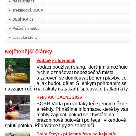
NašeBrdy.cz
Trekingová OBUV
DESÍTKA.cz
Počasí na webu
Lezecké stěny
Nejčtenější články
Vodácký slovníček
Vodáci používají slang, který jim umožňuje
rychle označovat nebezpečná místa
a zároveň se domlouvat během plavby, co
a jak budou dělat. S lehkým pohrdáním se
navzájem dělí na cákaly (kajakáři), splouvače (raftaři) a ty,
Řeky AKTUÁLNĚ 2026
BOBR Voda pro vodáky teče jenom někde
a někdy. Přinášíme informace, které by vás
mohly zajímat, pokud se chystáte na
prázdninové putování po řece i víkendové
splutí potoka. Přidáváme tipy ze zahraničí.
Dolní Steyr - příjemná řeka po kajakáře i