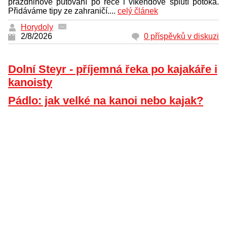
prázdninové putování po řece i víkendové splutí potoka.
Přidáváme tipy ze zahraničí....
celý článek
Horydoly
2/8/2026
0 příspěvků v diskuzi
Dolní Steyr - příjemná řeka po kajakáře i
kanoisty
Pádlo: jak velké na kanoi nebo kajak?