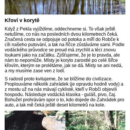
Křoví v korytě
Když z Pekla vyjíždíme, oddechneme si. To však ještě
netušíme, co nás na posledních dvou kilometrech čeká.
Značená cesta se odpojuje od potoka a míří do Robče k
cíli našeho putování, a tak na říčce zůstáváme sami. Podle
vodáckého průvodce se proud má zrychlit a téci znovu
loukami jako na začátku. Zjišťujeme, že je to pravda, ale
nám to nepomůže. Místy je koryto zarostlé po celé šířce
křovím, kterým se prolétáme, jak se dá. Místy se ani nedá,
a my musíme zase ven z lodí.
S radostí proto kvitujeme, že se blížíme do civilizace.
Proplouváme několik zahrádek (je opravdu hodně vody) a
z mostu už na nás mávají cyklisté, kteří v Robči objevili
hospodu. Následuje vodácká klasika - guláš, pivo, čaj.
Bohužel prohrávám spor o to, kdo dojede do Zahrádek pro
auto, a tak mě čeká ještě deset kilometrů na kole.