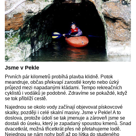
Jsme v Pekle
Prvních pár kilometrů probíhá plavba klidně. Potok
meandruje, občas překvapí zarostlé koryto nebo úzký
průjezd mezi napadanými kládami. Tempo rekreačních
cyklistů i vodáků je podobné. Zdravíme se pokaždé, když
se tok přiblíží cestě.
Najednou se okolo vody začínají objevovat pískovcové
skalky, později i celé skalní masivy. Jsme v Pekle! A to
doslova, protože údolí se tak jmenuje a zároveň jsme se
dostali do úseku, který je zapadaný spoustou kmenů. Snad
dvacetkrát, možná třicetkrát přes ně přetahujeme lodě.
Nejednou se nám nohy boří až po lýtka do studeného