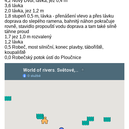
4,2 Nový Dvůr, lávka, jez 0,4 m
3,6 lávka
2,0 lávka, jez 1,2 m
1,8 stupeň 0,5 m, lávka - přenášení vlevo a přes lávku
doprava do slepého ramena, bahnitý náhon pokračuje
rovně, stavidlo propouští vodu doprava a tam také silně
táhne proud
1,7 jez 1,0 m rozvalený
1,2 lávka
0,5 Robeč, most silniční, konec plavby, tábořiště,
koupaliště
0,0 Robečský potok ústí do Ploučnice