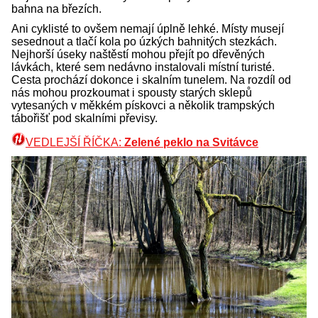
bahna na březích.
Ani cyklisté to ovšem nemají úplně lehké. Místy musejí
sesednout a tlačí kola po úzkých bahnitých stezkách.
Nejhorší úseky naštěstí mohou přejít po dřevěných
lávkách, které sem nedávno instalovali místní turisté.
Cesta prochází dokonce i skalním tunelem. Na rozdíl od
nás mohou prozkoumat i spousty starých sklepů
vytesaných v měkkém pískovci a několik trampských
tábořišť pod skalními převisy.
VEDLEJŠÍ ŘÍČKA:
Zelené peklo na Svitávce