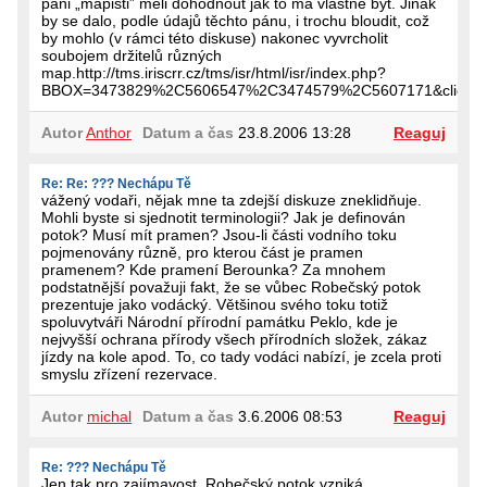
páni „mapisti” měli dohodnout jak to má vlastně být. Jinak
by se dalo, podle údajů těchto pánu, i trochu bloudit, což
by mohlo (v rámci této diskuse) nakonec vyvrcholit
soubojem držitelů různých
map.http://tms.iriscrr.cz/tms/isr/html/isr/index.php?
BBOX=3473829%2C5606547%2C3474579%2C5607171&client_la
Autor
Anthor
Datum a čas
23.8.2006 13:28
Reaguj
Re: Re: ??? Nechápu Tě
vážený vodaři, nějak mne ta zdejší diskuze zneklidňuje.
Mohli byste si sjednotit terminologii? Jak je definován
potok? Musí mít pramen? Jsou-li části vodního toku
pojmenovány různě, pro kterou část je pramen
pramenem? Kde pramení Berounka? Za mnohem
podstatnější považuji fakt, že se vůbec Robečský potok
prezentuje jako vodácký. Většinou svého toku totiž
spoluvytváři Národní přírodní památku Peklo, kde je
nejvyšší ochrana přírody všech přírodních složek, zákaz
jízdy na kole apod. To, co tady vodáci nabízí, je zcela proti
smyslu zřízení rezervace.
Autor
michal
Datum a čas
3.6.2006 08:53
Reaguj
Re: ??? Nechápu Tě
Jen tak pro zajímavost, Robečský potok vzniká,