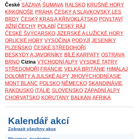
České
SÁZAVA
ŠUMAVA
RALSKO
KRUŠNÉ HORY
KRKONOŠE
PRAHA
ČESKÝ A SLAVKOVSKÝ LES
BRDY
ČESKÝ KRAS A KŘIVOKLÁTSKO
POVLTAVÍ
JIŽNÍ ČECHY
POLABÍ
ČESKÝ RÁJ
ČESKÉ ŠVÝCARSKO
JIZERSKÉ A LUŽICKÉ HORY
ORLICKÉ HORY
VYSOČINA
PODYJÍ
JESENÍKY
PLZEŇSKO
ČESKÉ STŘEDOHOŘÍ
BESKYDY A JAVORNÍKY
BÍLÉ KARPATY
OSTRAVA
BRNO
Cizina
VÝCHODNÍ ALPY
VYSOKÉ TATRY
STŘEDOMOŘÍ
FRANCIE
VELKÁ BRITÁNIE
HIMÁLAJ
DOLOMITY A JULSKÉ ALPY
JIHOVÝCHODNÍ ASIE
MONT BLANC
POLSKO
NĚMECKO
SKANDINÁVIE
RAKOUSKO
ITÁLIE
SLOVENSKO
ZÁPADNÍ ALPY
CHORVATSKO
KORUTANY
BALKÁN
AFRIKA
Kalendář akcí
Zobrazit všechny akce