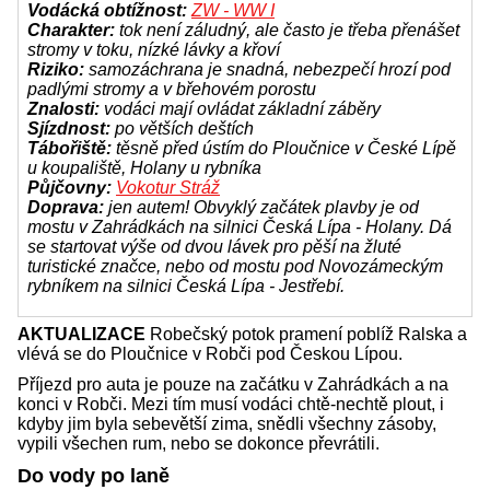
Vodácká obtížnost:
ZW - WW I
Charakter:
tok není záludný, ale často je třeba přenášet
stromy v toku, nízké lávky a křoví
Riziko:
samozáchrana je snadná, nebezpečí hrozí pod
padlými stromy a v břehovém porostu
Znalosti:
vodáci mají ovládat základní záběry
Sjízdnost:
po větších deštích
Tábořiště:
těsně před ústím do Ploučnice v České Lípě
u koupaliště, Holany u rybníka
Půjčovny:
Vokotur Stráž
Doprava:
jen autem! Obvyklý začátek plavby je od
mostu v Zahrádkách na silnici Česká Lípa - Holany. Dá
se startovat výše od dvou lávek pro pěší na žluté
turistické značce, nebo od mostu pod Novozámeckým
rybníkem na silnici Česká Lípa - Jestřebí.
AKTUALIZACE
Robečský potok pramení poblíž Ralska a
vlévá se do Ploučnice v Robči pod Českou Lípou.
Příjezd pro auta je pouze na začátku v Zahrádkách a na
konci v Robči. Mezi tím musí vodáci chtě-nechtě plout, i
kdyby jim byla sebevětší zima, snědli všechny zásoby,
vypili všechen rum, nebo se dokonce převrátili.
Do vody po laně