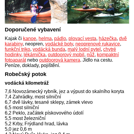
Doporučené vybavení
Kajak či
kanoe
,
helma
,
pádlo
,
plovací vesta
,
házečka
,
dvě
karabiny
, neopren,
vodácké boty
,
neoprenové rukavice
,
funkční triko
,
vodácká bunda
,
malý lodní pytel
,
chytré
hodinky
,
lékárnička
,
outdoorový mobil
,
nůž
,
kompaktní
fotoaparát
nebo
outdoorová kamera
. Jídlo na cestu.
Peníze, doklady, pojištění.
Robečský potok
vodácká kilometráž
7,6 Novozámecký rybník, jez a výpust do skalního koryta
7,4 Zahrádky, most silniční
6,7 dvě lávky, tesané sklepy, zámek vlevo
6,5 most silniční
6,2 Peklo, začátek pískovového údolí
5,5 most železniční
5,2 Krby, Frýdland hrad, lávka
5,0 jez 0,6 m