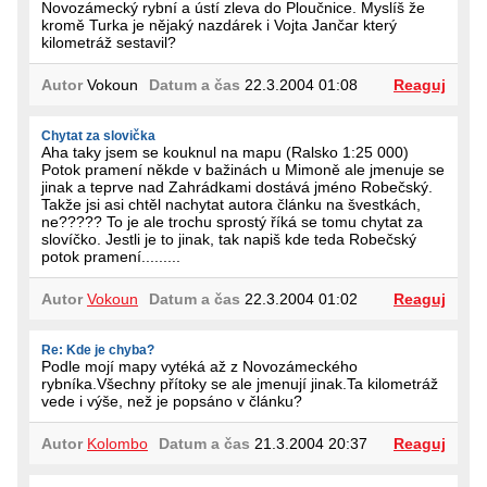
Novozámecký rybní a ústí zleva do Ploučnice. Myslíš že
kromě Turka je nějaký nazdárek i Vojta Jančar který
kilometráž sestavil?
Autor
Vokoun
Datum a čas
22.3.2004 01:08
Reaguj
Chytat za slovička
Aha taky jsem se kouknul na mapu (Ralsko 1:25 000)
Potok pramení někde v bažinách u Mimoně ale jmenuje se
jinak a teprve nad Zahrádkami dostává jméno Robečský.
Takže jsi asi chtěl nachytat autora článku na švestkách,
ne????? To je ale trochu sprostý říká se tomu chytat za
slovíčko. Jestli je to jinak, tak napiš kde teda Robečský
potok pramení.........
Autor
Vokoun
Datum a čas
22.3.2004 01:02
Reaguj
Re: Kde je chyba?
Podle mojí mapy vytéká až z Novozámeckého
rybníka.Všechny přítoky se ale jmenují jinak.Ta kilometráž
vede i výše, než je popsáno v článku?
Autor
Kolombo
Datum a čas
21.3.2004 20:37
Reaguj