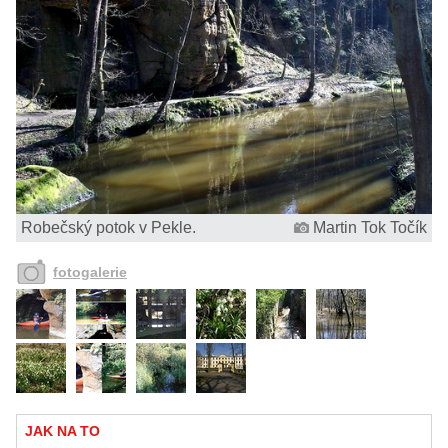
Robečský potok v Pekle.
Martin Tok Točík
fotogalerie
JAK NA TO