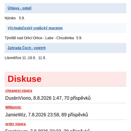
Úhlava - splutí
Nýrsko
5.9.
Východočeský vodácký maraton
Týniště nad Orlicí
Orlice - Labe - Chrudimka
5.9.
Zahrada Čech - veletrh
Litoměřice
11.-16.9.
11.9.
Diskuse
cheapest viagra
DustinViono, 8.8.2026 1:47, 70 příspěvků
Williamtic
JamieWiz, 7.8.2026 23:58, 89 příspěvků
order viagra