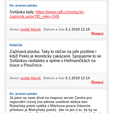
Re: pramen potoka
Svitávka tady:
https://www.raft.cz/vodacky-
zapisnik.aspx?ID_reky=349
Autor
vodák Marek
Datum a čas
5.1.2018 12:18
Reaguj
Robečák
Zajímavá plavba. Taky to občas na jaře jezdíme i
když Peklo je teoreticky zakázané. Spojujeme to se
Svitávkou nedaleko a spíme v Heřmaničkách na
louce u Ploučnice.
Autor
vodák Marek
Datum a čas
5.1.2018 12:14
Reaguj
Re: pramen potoka
Já jsem se zase díval na mapový server Centra pro
regionální rozvoj (na adrese uvedené dole)a tam
Robečský potok vytéká z Máchova jezera (hlavním
přítokem je Břehyňský potok). Jde mi jen o to, že by se