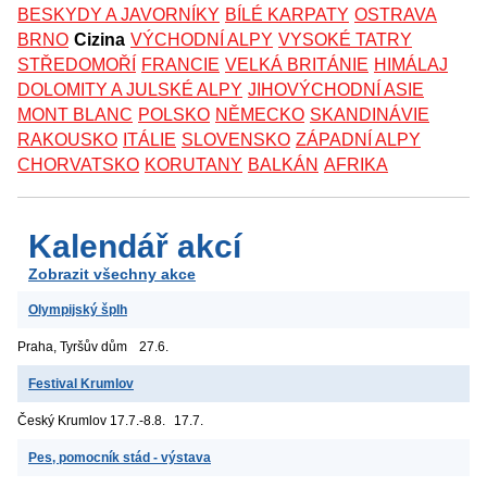
BESKYDY A JAVORNÍKY
BÍLÉ KARPATY
OSTRAVA
BRNO
Cizina
VÝCHODNÍ ALPY
VYSOKÉ TATRY
STŘEDOMOŘÍ
FRANCIE
VELKÁ BRITÁNIE
HIMÁLAJ
DOLOMITY A JULSKÉ ALPY
JIHOVÝCHODNÍ ASIE
MONT BLANC
POLSKO
NĚMECKO
SKANDINÁVIE
RAKOUSKO
ITÁLIE
SLOVENSKO
ZÁPADNÍ ALPY
CHORVATSKO
KORUTANY
BALKÁN
AFRIKA
Kalendář akcí
Zobrazit všechny akce
Olympijský šplh
Praha, Tyršův dům
27.6.
Festival Krumlov
Český Krumlov
17.7.-8.8.
17.7.
Pes, pomocník stád - výstava