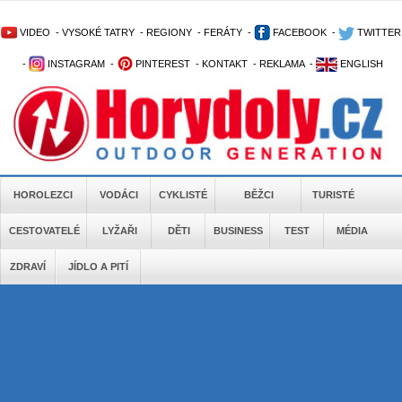
VIDEO
-
VYSOKÉ TATRY
-
REGIONY
-
FERÁTY
-
FACEBOOK
-
TWITTER
-
INSTAGRAM
-
PINTEREST
-
KONTAKT
-
REKLAMA
-
ENGLISH
HOROLEZCI
VODÁCI
CYKLISTÉ
BĚŽCI
TURISTÉ
CESTOVATELÉ
LYŽAŘI
DĚTI
BUSINESS
TEST
MÉDIA
ZDRAVÍ
JÍDLO A PITÍ