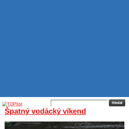
Špatný vodácký víkend