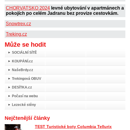
CHORVATSKO 2024
levné ubytování v apartmánech a
pokojích po celém Jadranu bez provize cestovkám.
Snowtrex.cz
Treking.cz
Může se hodit
SOCIÁLNÍ SÍTĚ
KOUPÁNÍ.cz
NašeBrdy.cz
Trekingová OBUV
DESÍTKA.cz
Počasí na webu
Lezecké stěny
Nejčtenější články
TEST Turistické boty Columbia Tellurix