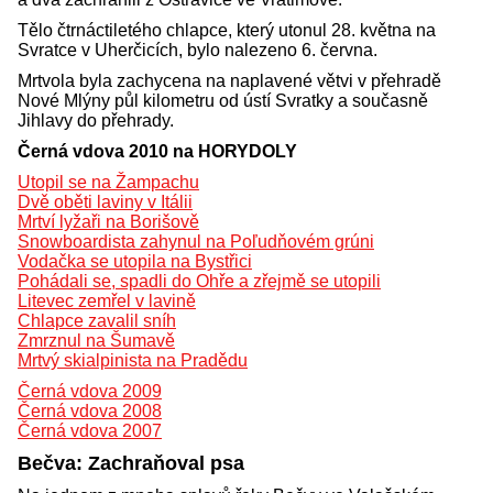
Tělo čtrnáctiletého chlapce, který utonul 28. května na
Svratce v Uherčicích, bylo nalezeno 6. června.
Mrtvola byla zachycena na naplavené větvi v přehradě
Nové Mlýny půl kilometru od ústí Svratky a současně
Jihlavy do přehrady.
Černá vdova 2010 na HORYDOLY
Utopil se na Žampachu
Dvě oběti laviny v Itálii
Mrtví lyžaři na Borišově
Snowboardista zahynul na Poľudňovém grúni
Vodačka se utopila na Bystřici
Pohádali se, spadli do Ohře a zřejmě se utopili
Litevec zemřel v lavině
Chlapce zavalil sníh
Zmrznul na Šumavě
Mrtvý skialpinista na Pradědu
Černá vdova 2009
Černá vdova 2008
Černá vdova 2007
Bečva: Zachraňoval psa