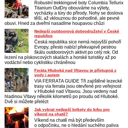
Robustní trekkingové boty Columbia Tellurix
Titanium OutDry obouváme na výlety,
vycházky a túry do přírody. Nohy se doslova
těší, až vklouznou do pohodlné, ale pevné
obuvi. Hned za dveřmí nasadíme houpavou chůzi
Nejlepší outdoorová dobrodružství v České
republice
Česká republika sice nemá nejvyšší pohoří
Evropy, přesto nabízí překvapivě pestrou
škálu outdoorových aktivit po celý rok. Od
lezení na pískovcových skalách a horské turistiky až po
vodáctví nebo cyklistiku chráněnou
Feráta Hluboká nad Vltavou je přístupná z
vody i autem
VIA FERRATA GUIDE Tři zajištěné lezecké
trasy via ferrata jsou otevřené pro veřejnost
v Hluboké nad Vltavou. Jsou vedeny nad
hladinou Vltavy několik kilometrů po proudu od Hluboké.
Dvě si můžete přelézt
Jak vybrat nejlepší brikety do krbu pro
víkend na chatě?
Víkend na chatě má být především
o odpočinku, ne o hledání suchého paliva