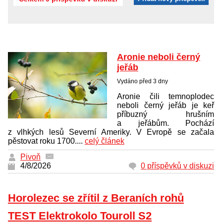
Aronie neboli černý
jeřáb
Vydáno před 3 dny
Aronie čili temnoplodec
neboli černý jeřáb je keř
příbuzný hrušním
a jeřábům. Pochází
z vlhkých lesů Severní Ameriky. V Evropě se začala
pěstovat roku 1700....
celý článek
Pivoň
4/8/2026
0 příspěvků v diskuzi
Horolezec se zřítil z Beraních rohů
TEST Elektrokolo Touroll S2