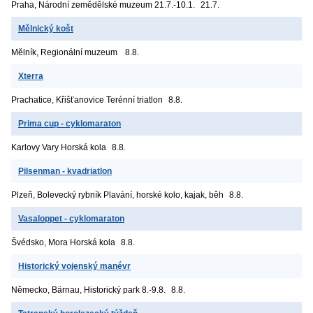
Praha, Národní zemědělské muzeum
21.7.-10.1.
21.7.
Mělnický košt
Mělník, Regionální muzeum
8.8.
Xterra
Prachatice, Křišťanovice
Terénní triatlon
8.8.
Prima cup - cyklomaraton
Karlovy Vary
Horská kola
8.8.
Pilsenman - kvadriatlon
Plzeň, Bolevecký rybník
Plavání, horské kolo, kajak, běh
8.8.
Vasaloppet - cyklomaraton
Švédsko, Mora
Horská kola
8.8.
Historický vojenský manévr
Německo, Bärnau, Historický park
8.-9.8.
8.8.