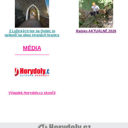
Z Lužických hor na Oybin: to
Ralsko AKTUÁLNĚ 2026
nejlepší na obou stranách hranice
MÉDIA
Výpadek Horydoly.cz skončil