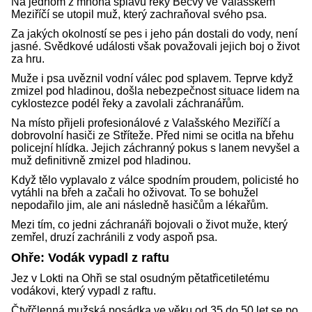
Na jednom z mnoha splavů řeky Bečvy ve Valašském
Meziříčí se utopil muž, který zachraňoval svého psa.
Za jakých okolností se pes i jeho pán dostali do vody, není
jasné. Svědkové události však považovali jejich boj o život
za hru.
Muže i psa uvěznil vodní válec pod splavem. Teprve když
zmizel pod hladinou, došla nebezpečnost situace lidem na
cyklostezce podél řeky a zavolali záchranářům.
Na místo přijeli profesionálové z Valašského Meziříčí a
dobrovolní hasiči ze Stříteže. Před nimi se ocitla na břehu
policejní hlídka. Jejich záchranný pokus s lanem nevyšel a
muž definitivně zmizel pod hladinou.
Když tělo vyplavalo z válce spodním proudem, policisté ho
vytáhli na břeh a začali ho oživovat. To se bohužel
nepodařilo jim, ale ani následně hasičům a lékařům.
Mezi tím, co jedni záchranáři bojovali o život muže, který
zemřel, druzí zachránili z vody aspoň psa.
Ohře: Vodák vypadl z raftu
Jez v Lokti na Ohři se stal osudným pětatřicetiletému
vodákovi, který vypadl z raftu.
Čtyřčlenná mužská posádka ve věku od 35 do 50 let se po