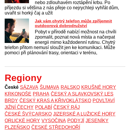
nebo zdlouhavém roztápění krbu. Po
příjezdu si většina z nás přeje co nejrychleji vyhřát dům,
uvařit si horký čaj a užít
Jak vám chytrý telefon může zpříjemnit
outdoorová dobrodružství
Pobyt v přírodě nabízí možnost na chvíli
zpomalit, poznat nová místa a načerpat
energii mimo každodenní rutinu. Chytrý
telefon přitom nemusí sloužit jen ke komunikaci. Může
pomoci při plánování trasy, orientaci v terénu,
Regiony
České
SÁZAVA
ŠUMAVA
RALSKO
KRUŠNÉ HORY
KRKONOŠE
PRAHA
ČESKÝ A SLAVKOVSKÝ LES
BRDY
ČESKÝ KRAS A KŘIVOKLÁTSKO
POVLTAVÍ
JIŽNÍ ČECHY
POLABÍ
ČESKÝ RÁJ
ČESKÉ ŠVÝCARSKO
JIZERSKÉ A LUŽICKÉ HORY
ORLICKÉ HORY
VYSOČINA
PODYJÍ
JESENÍKY
PLZEŇSKO
ČESKÉ STŘEDOHOŘÍ