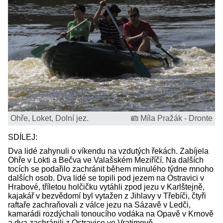
Ohře, Loket, Dolní jez.
Míla Pražák - Dronte
SDÍLEJ:
Dva lidé zahynuli o víkendu na vzdutých řekách. Zabíjela
Ohře v Lokti a Bečva ve Valašském Meziříčí. Na dalších
tocích se podařilo zachránit během minulého týdne mnoho
dalších osob. Dva lidé se topili pod jezem na Ostravici v
Hrabové, tříletou holčičku vytáhli zpod jezu v Karlštejně,
kajakář v bezvědomí byl vytažen z Jihlavy v Třebíči, čtyři
raftaře zachraňovali z válce jezu na Sázavě v Ledči,
kamarádi rozdýchali tonoucího vodáka na Opavě v Krnově
a dva zachránili z Ostravice ve Vratimově.