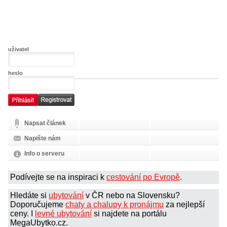
uživatel
heslo
Napsat článek
Napište nám
Info o serveru
Podívejte se na inspiraci k
cestování po Evropě
.
Hledáte si
ubytování
v ČR nebo na Slovensku?
Doporučujeme
chaty a chalupy k pronájmu
za nejlepší
ceny. I
levné ubytování
si najdete na portálu
MegaUbytko.cz.