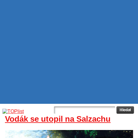
Vodák se utopil na Salzachu