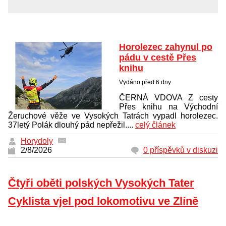
Horolezec zahynul po
pádu v cestě Přes
knihu
Vydáno před 6 dny
ČERNÁ VDOVA Z cesty
Přes knihu na Východní
Žeruchové věže ve Vysokých Tatrách vypadl horolezec.
37letý Polák dlouhý pád nepřežil....
celý článek
Horydoly
2/8/2026
0 příspěvků v diskuzi
Čtyři oběti polských Vysokých Tater
Cyklista vjel pod lokomotivu ve Zlíně