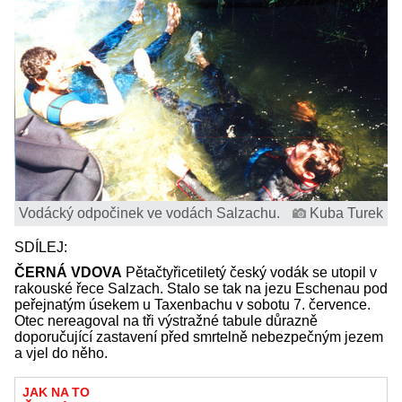
Vodácký odpočinek ve vodách Salzachu.
Kuba Turek
SDÍLEJ:
ČERNÁ VDOVA
Pětačtyřicetiletý český vodák se utopil v
rakouské řece Salzach. Stalo se tak na jezu Eschenau pod
peřejnatým úsekem u Taxenbachu v sobotu 7. července.
Otec nereagoval na tři výstražné tabule důrazně
doporučující zastavení před smrtelně nebezpečným jezem
a vjel do něho.
JAK NA TO