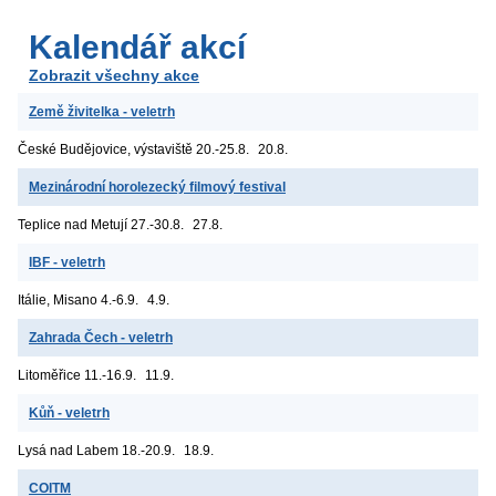
Kalendář akcí
Zobrazit všechny akce
Země živitelka - veletrh
České Budějovice, výstaviště
20.-25.8.
20.8.
Mezinárodní horolezecký filmový festival
Teplice nad Metují
27.-30.8.
27.8.
IBF - veletrh
Itálie, Misano
4.-6.9.
4.9.
Zahrada Čech - veletrh
Litoměřice
11.-16.9.
11.9.
Kůň - veletrh
Lysá nad Labem
18.-20.9.
18.9.
COITM