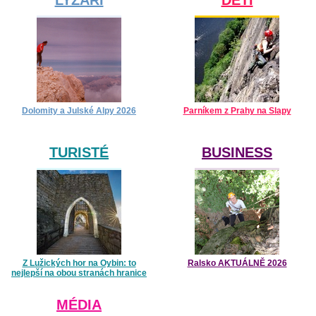
Dolomity a Julské Alpy 2026
Parníkem z Prahy na Slapy
TURISTÉ
BUSINESS
Z Lužických hor na Oybin: to
Ralsko AKTUÁLNĚ 2026
nejlepší na obou stranách hranice
MÉDIA