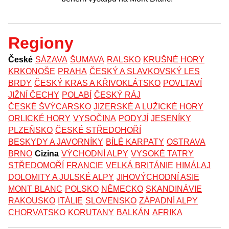
Regiony
České
SÁZAVA
ŠUMAVA
RALSKO
KRUŠNÉ HORY
KRKONOŠE
PRAHA
ČESKÝ A SLAVKOVSKÝ LES
BRDY
ČESKÝ KRAS A KŘIVOKLÁTSKO
POVLTAVÍ
JIŽNÍ ČECHY
POLABÍ
ČESKÝ RÁJ
ČESKÉ ŠVÝCARSKO
JIZERSKÉ A LUŽICKÉ HORY
ORLICKÉ HORY
VYSOČINA
PODYJÍ
JESENÍKY
PLZEŇSKO
ČESKÉ STŘEDOHOŘÍ
BESKYDY A JAVORNÍKY
BÍLÉ KARPATY
OSTRAVA
BRNO
Cizina
VÝCHODNÍ ALPY
VYSOKÉ TATRY
STŘEDOMOŘÍ
FRANCIE
VELKÁ BRITÁNIE
HIMÁLAJ
DOLOMITY A JULSKÉ ALPY
JIHOVÝCHODNÍ ASIE
MONT BLANC
POLSKO
NĚMECKO
SKANDINÁVIE
RAKOUSKO
ITÁLIE
SLOVENSKO
ZÁPADNÍ ALPY
CHORVATSKO
KORUTANY
BALKÁN
AFRIKA