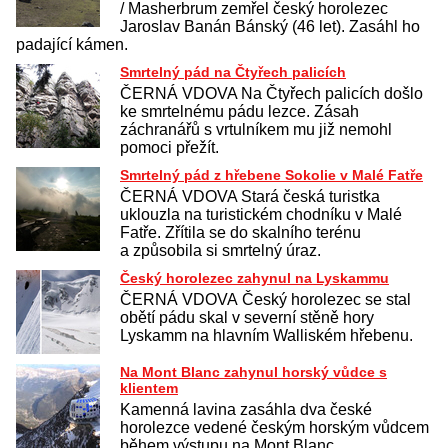
/ Masherbrum zemřel český horolezec
Jaroslav Banán Bánský (46 let). Zasáhl ho
padající kámen.
Smrtelný pád na Čtyřech palicích
ČERNÁ VDOVA Na Čtyřech palicích došlo
ke smrtelnému pádu lezce. Zásah
záchranářů s vrtulníkem mu již nemohl
pomoci přežít.
Smrtelný pád z hřebene Sokolie v Malé Fatře
ČERNÁ VDOVA Stará česká turistka
uklouzla na turistickém chodníku v Malé
Fatře. Zřítila se do skalního terénu
a způsobila si smrtelný úraz.
Český horolezec zahynul na Lyskammu
ČERNÁ VDOVA Český horolezec se stal
obětí pádu skal v severní stěně hory
Lyskamm na hlavním Walliském hřebenu.
Na Mont Blanc zahynul horský vůdce s
klientem
Kamenná lavina zasáhla dva české
horolezce vedené českým horským vůdcem
během výstupu na Mont Blanc.