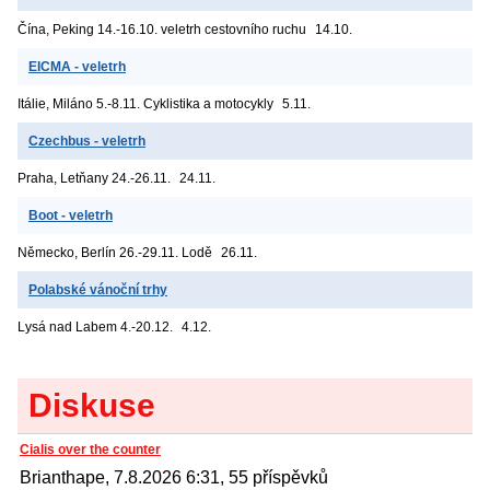
Čína, Peking
14.-16.10. veletrh cestovního ruchu
14.10.
EICMA - veletrh
Itálie, Miláno
5.-8.11. Cyklistika a motocykly
5.11.
Czechbus - veletrh
Praha, Letňany
24.-26.11.
24.11.
Boot - veletrh
Německo, Berlín
26.-29.11. Lodě
26.11.
Polabské vánoční trhy
Lysá nad Labem
4.-20.12.
4.12.
Diskuse
Cialis over the counter
Brianthape, 7.8.2026 6:31, 55 příspěvků