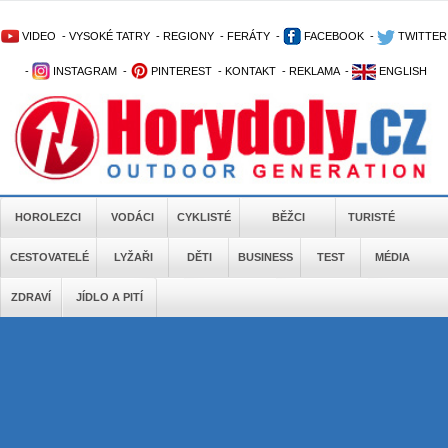
VIDEO
-
VYSOKÉ TATRY
-
REGIONY
-
FERÁTY
-
FACEBOOK
-
TWITTER
-
INSTAGRAM
-
PINTEREST
-
KONTAKT
-
REKLAMA
-
ENGLISH
HOROLEZCI
VODÁCI
CYKLISTÉ
BĚŽCI
TURISTÉ
CESTOVATELÉ
LYŽAŘI
DĚTI
BUSINESS
TEST
MÉDIA
ZDRAVÍ
JÍDLO A PITÍ