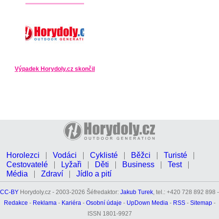
Výpadek Horydoly.cz skončil
Horolezci
Vodáci
Cyklisté
Běžci
Turisté
Cestovatelé
Lyžaři
Děti
Business
Test
Média
Zdraví
Jídlo a pití
CC-BY
Horydoly.cz - 2003-2026 Šéfredaktor:
Jakub Turek
, tel.: +420 728 892 898 -
Redakce
-
Reklama
-
Kariéra
-
Osobní údaje
-
UpDown Media
-
RSS
-
Sitemap
-
ISSN 1801-9927