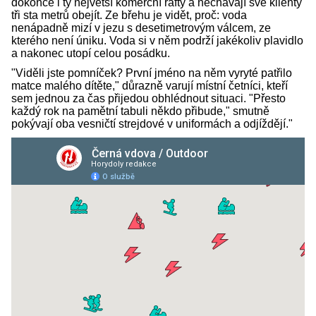
dokonce i ty největší komerční rafty a nechávají své klienty
tři sta metrů obejít. Ze břehu je vidět, proč: voda
nenápadně mizí v jezu s desetimetrovým válcem, ze
kterého není úniku. Voda si v něm podrží jakékoliv plavidlo
a nakonec utopí celou posádku.
"Viděli jste pomníček? První jméno na něm vyryté patřilo
matce malého dítěte," důrazně varují místní četníci, kteří
sem jednou za čas přijedou obhlédnout situaci. "Přesto
každý rok na pamětní tabuli někdo přibude," smutně
pokývají oba vesničtí strejdové v uniformách a odjíždějí."