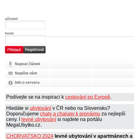
uživatel
heslo
Napsat článek
Napište nám
Info o serveru
Podívejte se na inspiraci k
cestování po Evropě
.
Hledáte si
ubytování
v ČR nebo na Slovensku?
Doporučujeme
chaty a chalupy k pronájmu
za nejlepší
ceny. I
levné ubytování
si najdete na portálu
MegaUbytko.cz.
CHORVATSKO 2024
levné ubytování v apartmánech a