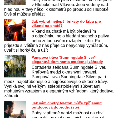
v Hluboké nad Vltavou. Jsou vedeny nad
hladinou Vltavy několik kilometrů po proudu od Hluboké.
Dvě si můžete přelézt
Jak vybrat nejlepší brikety do krbu pro
víkend na chatě?
Víkend na chatě má být především
o odpočinku, ne o hledání suchého paliva
nebo zdlouhavém roztápění krbu. Po
příjezdu si většina z nás přeje co nejrychleji vyhřát dům,
uvařit si horký čaj a užít
Pampová tráva 'Sunningdale Silver' -
elegantná dominanta modernej záhrady
Cortaderia selloana Sunningdale Silver.
Kráľovná medzi okrasnými trávami.
Pampová tráva Sunningdale Silver patrí
medzi najobľúbenejšie a najpôsobivejšie okrasné trávy.
Vyniká svojimi veľkými striebristobielymi súkvetiami,
mohutným vzrastom a elegantným vzhľadom, ktorý dodáva
záhrade
Jak vám chytrý telefon může zpříjemnit
outdoorová dobrodružství
Pobyt v přírodě nabízí možnost na chvíli
zpomalit, poznat nová místa a načerpat