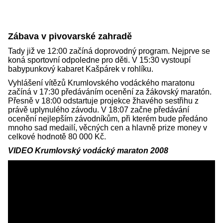
Zábava v pivovarské zahradě
Tady již ve 12:00 začíná doprovodný program. Nejprve se
koná sportovní odpoledne pro děti. V 15:30 vystoupí
babypunkový kabaret Kašpárek v rohlíku.
Vyhlášení vítězů Krumlovského vodáckého maratonu
začíná v 17:30 předáváním ocenění za žákovský maratón.
Přesně v 18:00 odstartuje projekce žhavého sestřihu z
právě uplynulého závodu. V 18:07 začne předávání
ocenění nejlepším závodníkům, při kterém bude předáno
mnoho sad medailí, věcných cen a hlavně prize money v
celkové hodnotě 80 000 Kč.
VIDEO
Krumlovský vodácký maraton 2008