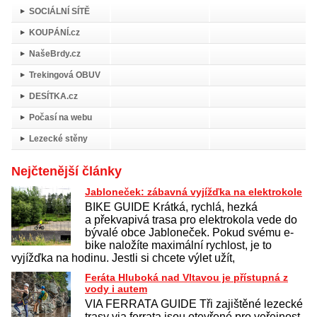
SOCIÁLNÍ SÍTĚ
KOUPÁNÍ.cz
NašeBrdy.cz
Trekingová OBUV
DESÍTKA.cz
Počasí na webu
Lezecké stěny
Nejčtenější články
Jabloneček: zábavná vyjížďka na elektrokole
BIKE GUIDE Krátká, rychlá, hezká
a překvapivá trasa pro elektrokola vede do
bývalé obce Jabloneček. Pokud svému e-
bike naložíte maximální rychlost, je to
vyjížďka na hodinu. Jestli si chcete výlet užít,
Feráta Hluboká nad Vltavou je přístupná z
vody i autem
VIA FERRATA GUIDE Tři zajištěné lezecké
trasy via ferrata jsou otevřené pro veřejnost