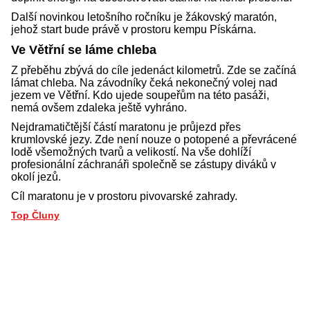
Další novinkou letošního ročníku je žákovský maratón,
jehož start bude právě v prostoru kempu Pískárna.
Ve Větřní se láme chleba
Z přeběhu zbývá do cíle jedenáct kilometrů. Zde se začíná
lámat chleba. Na závodníky čeká nekonečný volej nad
jezem ve Větřní. Kdo ujede soupeřům na této pasáži,
nemá ovšem zdaleka ještě vyhráno.
Nejdramatičtější částí maratonu je průjezd přes
krumlovské jezy. Zde není nouze o potopené a převrácené
lodě všemožných tvarů a velikostí. Na vše dohlíží
profesionální záchranáři společně se zástupy diváků v
okolí jezů.
Cíl maratonu je v prostoru pivovarské zahrady.
Top Čluny