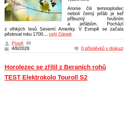
Aronie čili temnoplodec
neboli černý jeřáb je keř
příbuzný hrušním
a jeřábům. Pochází
z vlhkých lesů Severní Ameriky. V Evropě se začala
pěstovat roku 1700....
celý článek
Pivoň
4/8/2026
0 příspěvků v diskuzi
Horolezec se zřítil z Beraních rohů
TEST Elektrokolo Touroll S2