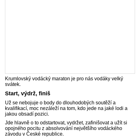
Krumlovský vodácký maraton je pro nás vodáky velký
svátek.
Start, výdrž, finiš
Už se nebojuje o body do dlouhodobých soutěží a
kvalifikací, moc nezáleží na tom, kdo jede na jaké lodi a
jakou obsadí pozici.
Jde hlavně o to odstartovat, vydržet, zafinišovat a užít si
opojného pocitu z absolvování největšího vodáckého
závodu v České republice.