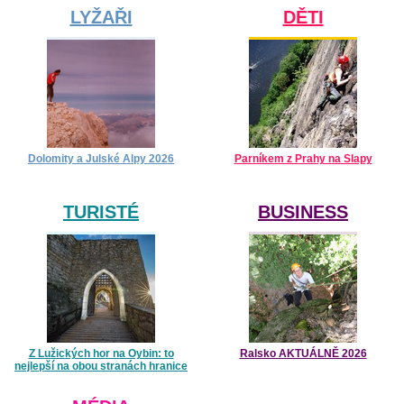
LYŽAŘI
DĚTI
Dolomity a Julské Alpy 2026
Parníkem z Prahy na Slapy
TURISTÉ
BUSINESS
Z Lužických hor na Oybin: to
Ralsko AKTUÁLNĚ 2026
nejlepší na obou stranách hranice