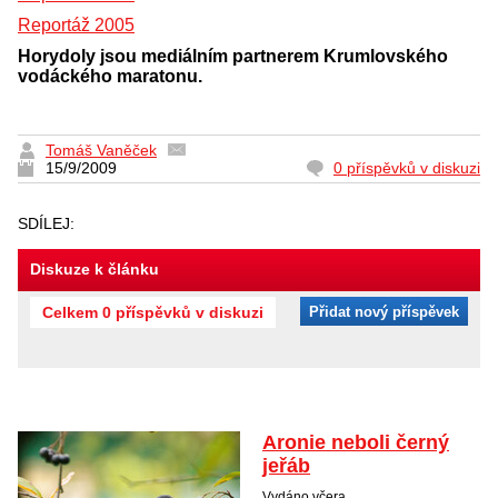
Reportáž 2005
Horydoly jsou mediálním partnerem Krumlovského
vodáckého maratonu.
Tomáš Vaněček
15/9/2009
0 příspěvků v diskuzi
SDÍLEJ:
Diskuze k článku
Celkem 0 příspěvků v diskuzi
Přidat nový příspěvek
Aronie neboli černý
jeřáb
Vydáno včera