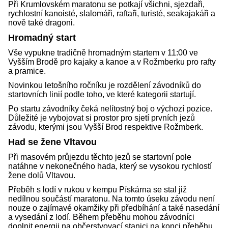
Při Krumlovském maratonu se potkají všichni, sjezdaři,
rychlostní kanoisté, slalomáři, raftaři, turisté, seakajakáři a
nově také dragoni.
Hromadný start
Vše vypukne tradičně hromadným startem v 11:00 ve
Vyšším Brodě pro kajaky a kanoe a v Rožmberku pro rafty
a pramice.
Novinkou letošního ročníku je rozdělení závodníků do
startovních linií podle toho, ve které kategorii startují.
Po startu závodníky čeká nelítostný boj o výchozí pozice.
Důležité je vybojovat si prostor pro sjetí prvních jezů
závodu, kterými jsou Vyšší Brod respektive Rožmberk.
Had se žene Vltavou
Při masovém průjezdu těchto jezů se startovní pole
natáhne v nekonečného hada, který se vysokou rychlostí
žene dolů Vltavou.
Přeběh s lodí v rukou v kempu Pískárna se stal již
nedílnou součástí maratonu. Na tomto úseku závodu není
nouze o zajímavé okamžiky při předbíhání a také nasedání
a vysedání z lodí. Během přeběhu mohou závodníci
doplnit energii na občerstvovací stanici na konci přeběhu.