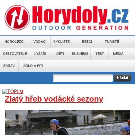
HOROLEZCI
VODÁCI
CYKLISTÉ
BĚŽCI
TURISTÉ
CESTOVATELÉ
LYŽAŘI
DĚTI
BUSINESS
TEST
MÉDIA
ZDRAVÍ
JÍDLO A PITÍ
Zlatý hřeb vodácké sezony