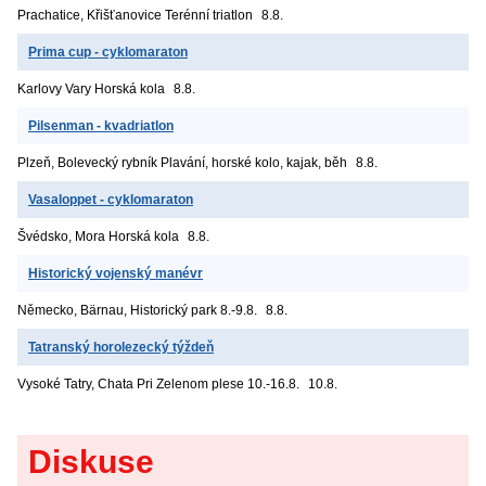
Prachatice, Křišťanovice
Terénní triatlon
8.8.
Prima cup - cyklomaraton
Karlovy Vary
Horská kola
8.8.
Pilsenman - kvadriatlon
Plzeň, Bolevecký rybník
Plavání, horské kolo, kajak, běh
8.8.
Vasaloppet - cyklomaraton
Švédsko, Mora
Horská kola
8.8.
Historický vojenský manévr
Německo, Bärnau, Historický park
8.-9.8.
8.8.
Tatranský horolezecký týždeň
Vysoké Tatry, Chata Pri Zelenom plese
10.-16.8.
10.8.
Diskuse