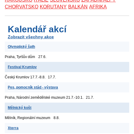
CHORVATSKO
KORUTANY
BALKÁN
AFRIKA
Kalendář akcí
Zobrazit všechny akce
Olympijský šplh
Praha, Tyršův dům
27.6.
Festival Krumlov
Český Krumlov
17.7.-8.8.
17.7.
Pes, pomocník stád - výstava
Praha, Národní zemědělské muzeum
21.7.-10.1.
21.7.
Mělnický košt
Mělník, Regionální muzeum
8.8.
Xterra