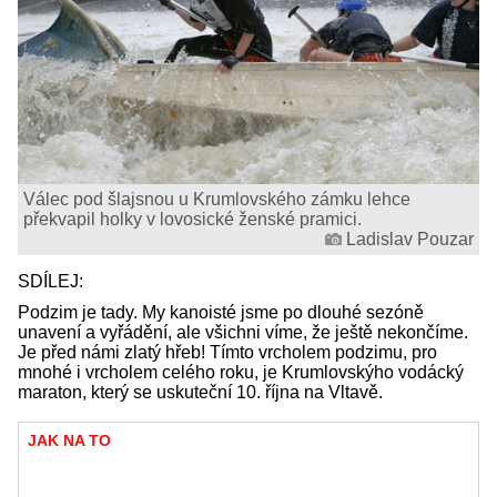
Válec pod šlajsnou u Krumlovského zámku lehce
překvapil holky v lovosické ženské pramici.
Ladislav Pouzar
SDÍLEJ:
Podzim je tady. My kanoisté jsme po dlouhé sezóně
unavení a vyřádění, ale všichni víme, že ještě nekončíme.
Je před námi zlatý hřeb! Tímto vrcholem podzimu, pro
mnohé i vrcholem celého roku, je Krumlovskýho vodácký
maraton, který se uskuteční 10. října na Vltavě.
JAK NA TO