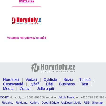
MÉDIA
Výpadek Horydoly.cz skončil
Horolezci
Vodáci
Cyklisté
Běžci
Turisté
Cestovatelé
Lyžaři
Děti
Business
Test
Média
Zdraví
Jídlo a pití
CC-BY
Horydoly.cz - 2003-2026 Šéfredaktor:
Jakub Turek
, tel.: +420 728 892 898 -
Redakce
-
Reklama
-
Kariéra
-
Osobní údaje
-
UpDown Media
-
RSS
-
Sitemap
-