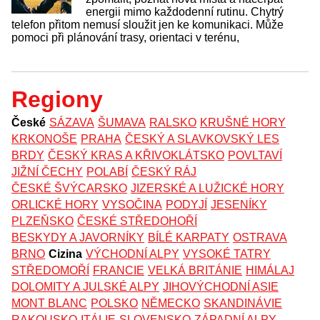
energii mimo každodenní rutinu. Chytrý
telefon přitom nemusí sloužit jen ke komunikaci. Může
pomoci při plánování trasy, orientaci v terénu,
Regiony
České
SÁZAVA
ŠUMAVA
RALSKO
KRUŠNÉ HORY
KRKONOŠE
PRAHA
ČESKÝ A SLAVKOVSKÝ LES
BRDY
ČESKÝ KRAS A KŘIVOKLÁTSKO
POVLTAVÍ
JIŽNÍ ČECHY
POLABÍ
ČESKÝ RÁJ
ČESKÉ ŠVÝCARSKO
JIZERSKÉ A LUŽICKÉ HORY
ORLICKÉ HORY
VYSOČINA
PODYJÍ
JESENÍKY
PLZEŇSKO
ČESKÉ STŘEDOHOŘÍ
BESKYDY A JAVORNÍKY
BÍLÉ KARPATY
OSTRAVA
BRNO
Cizina
VÝCHODNÍ ALPY
VYSOKÉ TATRY
STŘEDOMOŘÍ
FRANCIE
VELKÁ BRITÁNIE
HIMÁLAJ
DOLOMITY A JULSKÉ ALPY
JIHOVÝCHODNÍ ASIE
MONT BLANC
POLSKO
NĚMECKO
SKANDINÁVIE
RAKOUSKO
ITÁLIE
SLOVENSKO
ZÁPADNÍ ALPY