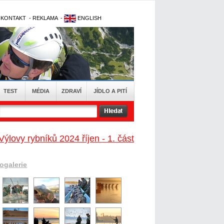
-
KONTAKT
-
REKLAMA
-
ENGLISH
TEST
MÉDIA
ZDRAVÍ
JÍDLO A PITÍ
Výlovy rybníků 2024 říjen - 1. část
togalerie