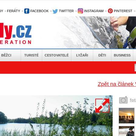
NY
-
FERÁTY
-
FACEBOOK
-
TWITTER
-
INSTAGRAM
-
PINTEREST
BĚŽCI
TURISTÉ
CESTOVATELÉ
LYŽAŘI
DĚTI
BUSINESS
Zpět na článek 
fo