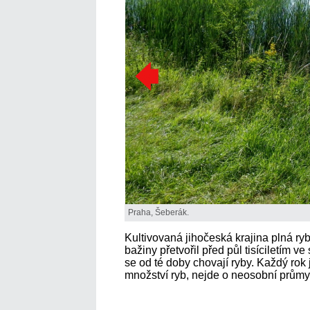
Praha, Šeberák.
Kultivovaná jihočeská krajina plná r
bažiny přetvořil před půl tisíciletím v
se od té doby chovají ryby. Každý rok j
množství ryb, nejde o neosobní průmysl,