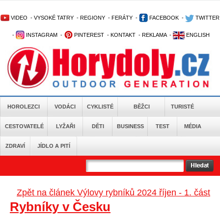
VIDEO
-
VYSOKÉ TATRY
-
REGIONY
-
FERÁTY
-
FACEBOOK
-
TWITTER
-
INSTAGRAM
-
PINTEREST
-
KONTAKT
-
REKLAMA
-
ENGLISH
HOROLEZCI
VODÁCI
CYKLISTÉ
BĚŽCI
TURISTÉ
CESTOVATELÉ
LYŽAŘI
DĚTI
BUSINESS
TEST
MÉDIA
ZDRAVÍ
JÍDLO A PITÍ
Zpět na článek Výlovy rybníků 2024 říjen - 1. část
Rybníky v Česku