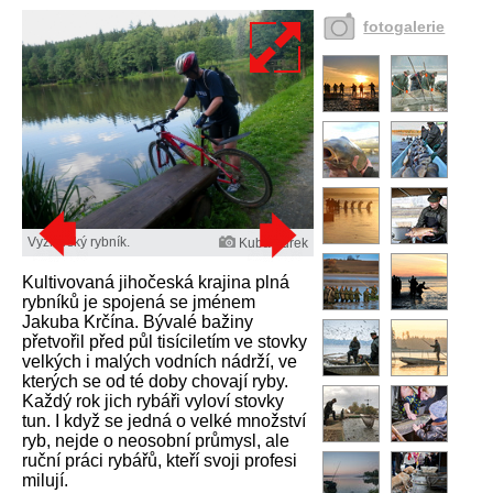
fotogalerie
Vyžlovský rybník.
Kuba Turek
Kultivovaná jihočeská krajina plná
rybníků je spojená se jménem
Jakuba Krčína. Bývalé bažiny
přetvořil před půl tisíciletím ve stovky
velkých i malých vodních nádrží, ve
kterých se od té doby chovají ryby.
Každý rok jich rybáři vyloví stovky
tun. I když se jedná o velké množství
ryb, nejde o neosobní průmysl, ale
ruční práci rybářů, kteří svoji profesi
milují.