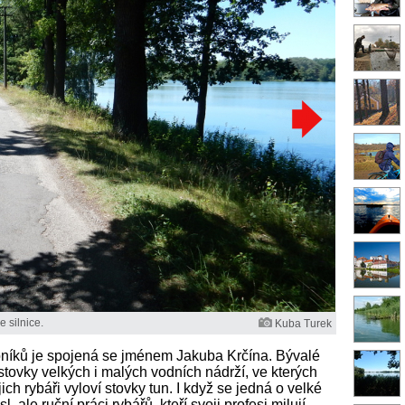
 silnice.
Kuba Turek
ybníků je spojená se jménem Jakuba Krčína. Bývalé
e stovky velkých i malých vodních nádrží, ve kterých
ich rybáři vyloví stovky tun. I když se jedná o velké
 ale ruční práci rybářů, kteří svoji profesi milují.