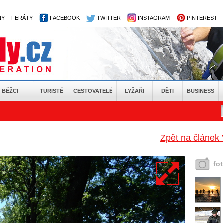
NY
-
FERÁTY
-
FACEBOOK
-
TWITTER
-
INSTAGRAM
-
PINTEREST
BĚŽCI
TURISTÉ
CESTOVATELÉ
LYŽAŘI
DĚTI
BUSINESS
Zpět na článek 
fo