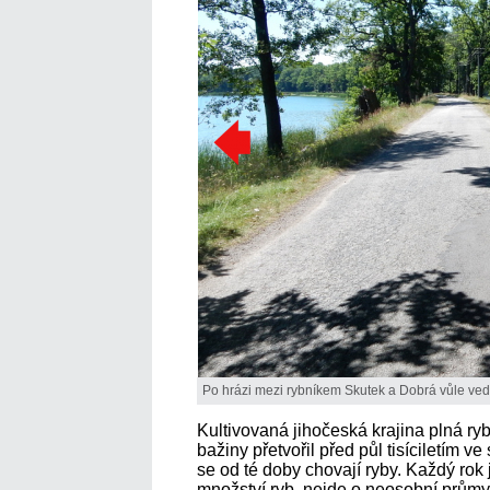
Po hrázi mezi rybníkem Skutek a Dobrá vůle vede
Kultivovaná jihočeská krajina plná r
bažiny přetvořil před půl tisíciletím v
se od té doby chovají ryby. Každý rok j
množství ryb, nejde o neosobní průmysl,