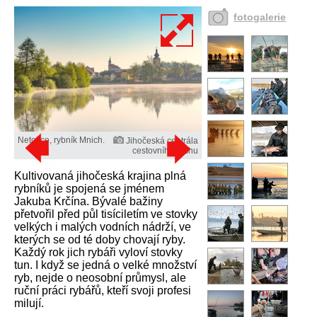
fotogalerie
Netolice, rybník Mnich.
Jihočeská centrála
cestovního ruchu
Kultivovaná jihočeská krajina plná
rybníků je spojená se jménem
Jakuba Krčína. Bývalé bažiny
přetvořil před půl tisíciletím ve stovky
velkých i malých vodních nádrží, ve
kterých se od té doby chovají ryby.
Každý rok jich rybáři vyloví stovky
tun. I když se jedná o velké množství
ryb, nejde o neosobní průmysl, ale
ruční práci rybářů, kteří svoji profesi
milují.