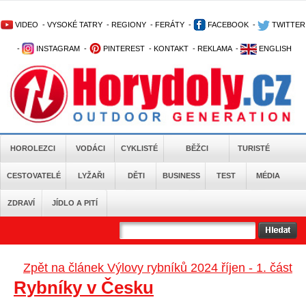
VIDEO
-
VYSOKÉ TATRY
-
REGIONY
-
FERÁTY
-
FACEBOOK
-
TWITTER
-
INSTAGRAM
-
PINTEREST
-
KONTAKT
-
REKLAMA
-
ENGLISH
HOROLEZCI
VODÁCI
CYKLISTÉ
BĚŽCI
TURISTÉ
CESTOVATELÉ
LYŽAŘI
DĚTI
BUSINESS
TEST
MÉDIA
ZDRAVÍ
JÍDLO A PITÍ
Zpět na článek Výlovy rybníků 2024 říjen - 1. část
Rybníky v Česku