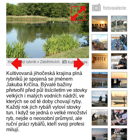
fotogalerie
Hamerský rybník v Záběhlicích.
Kuba Turek
Kultivovaná jihočeská krajina plná
rybníků je spojená se jménem
Jakuba Krčína. Bývalé bažiny
přetvořil před půl tisíciletím ve stovky
velkých i malých vodních nádrží, ve
kterých se od té doby chovají ryby.
Každý rok jich rybáři vyloví stovky
tun. I když se jedná o velké množství
ryb, nejde o neosobní průmysl, ale
ruční práci rybářů, kteří svoji profesi
milují.