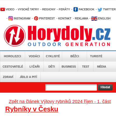
VIDEO
-
VYSOKÉ TATRY
-
REGIONY
-
FERÁTY
-
FACEBOOK
-
TWITTER
-
INSTAGRAM
-
PINTEREST
-
KONTAKT
-
REKLAMA
-
ENGLISH
HOROLEZCI
VODÁCI
CYKLISTÉ
BĚŽCI
TURISTÉ
CESTOVATELÉ
LYŽAŘI
DĚTI
BUSINESS
TEST
MÉDIA
ZDRAVÍ
JÍDLO A PITÍ
Zpět na článek Výlovy rybníků 2024 říjen - 1. část
Rybníky v Česku