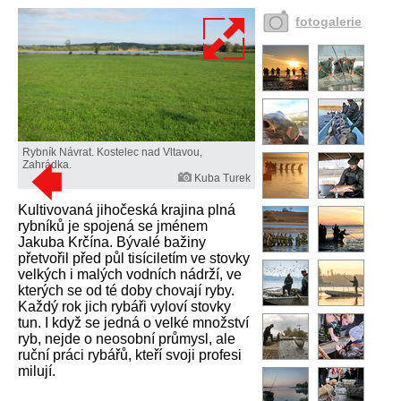
fotogalerie
Rybník Návrat. Kostelec nad Vltavou,
Zahrádka.
Kuba Turek
Kultivovaná jihočeská krajina plná
rybníků je spojená se jménem
Jakuba Krčína. Bývalé bažiny
přetvořil před půl tisíciletím ve stovky
velkých i malých vodních nádrží, ve
kterých se od té doby chovají ryby.
Každý rok jich rybáři vyloví stovky
tun. I když se jedná o velké množství
ryb, nejde o neosobní průmysl, ale
ruční práci rybářů, kteří svoji profesi
milují.