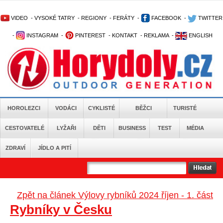
VIDEO
-
VYSOKÉ TATRY
-
REGIONY
-
FERÁTY
-
FACEBOOK
-
TWITTER
-
INSTAGRAM
-
PINTEREST
-
KONTAKT
-
REKLAMA
-
ENGLISH
HOROLEZCI
VODÁCI
CYKLISTÉ
BĚŽCI
TURISTÉ
CESTOVATELÉ
LYŽAŘI
DĚTI
BUSINESS
TEST
MÉDIA
ZDRAVÍ
JÍDLO A PITÍ
Zpět na článek Výlovy rybníků 2024 říjen - 1. část
Rybníky v Česku