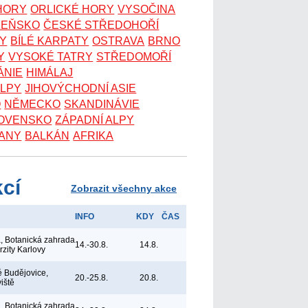
 HORY
ORLICKÉ HORY
VYSOČINA
ZEŇSKO
ČESKÉ STŘEDOHOŘÍ
KY
BÍLÉ KARPATY
OSTRAVA
BRNO
Y
VYSOKÉ TATRY
STŘEDOMOŘÍ
ÁNIE
HIMÁLAJ
ALPY
JIHOVÝCHODNÍ ASIE
O
NĚMECKO
SKANDINÁVIE
OVENSKO
ZÁPADNÍ ALPY
ANY
BALKÁN
AFRIKA
kcí
Zobrazit všechny akce
INFO
KDY
ČAS
, Botanická zahrada
14.-30.8.
14.8.
rzity Karlovy
 Budějovice,
20.-25.8.
20.8.
viště
, Botanická zahrada