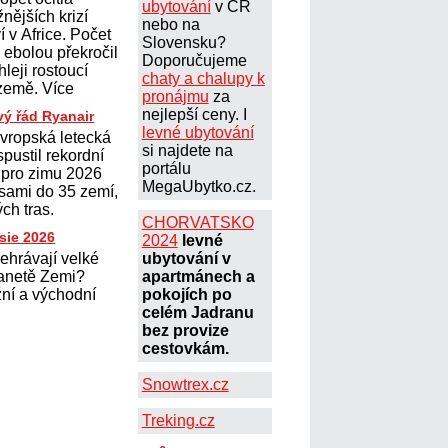
ubytování
v ČR
nějších krizí
nebo na
í v Africe. Počet
Slovensku?
ebolou překročil
Doporučujeme
hleji rostoucí
chaty a chalupy k
 země. Více
pronájmu
za
nejlepší ceny. I
vý řád Ryanair
levné ubytování
evropská letecká
si najdete na
spustil rekordní
portálu
d pro zimu 2026
MegaUbytko.cz.
asami do 35 zemí,
ch tras.
CHORVATSKO
sie 2026
2024
levné
ehrávají velké
ubytování v
lanetě Zemi?
apartmánech a
žní a východní
pokojích po
celém Jadranu
bez provize
cestovkám.
Snowtrex.cz
Treking.cz