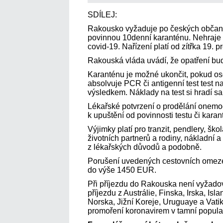
SDÍLEJ:
Rakousko vyžaduje po českých občanec
povinnou 10denní karanténu. Nehraje r
covid-19. Nařízení platí od zítřka 19. p
Rakouská vláda uvádí, že opatření bud
Karanténu je možné ukončit, pokud oso
absolvuje PCR či antigenní test test
výsledkem. Náklady na test si hradí s
Lékařské potvrzení o prodělání onem
k upuštění od povinnosti testu či karan
Výjimky platí pro tranzit, pendlery, šk
životních partnerů a rodiny, nákladní a
z lékařských důvodů a podobně.
Porušení uvedených cestovních omeze
do výše 1450 EUR.
Při příjezdu do Rakouska není vyžado
příjezdu z Austrálie, Finska, Irska, I
Norska, Jižní Koreje, Uruguaye a Vat
promoření koronavirem v tamní popula