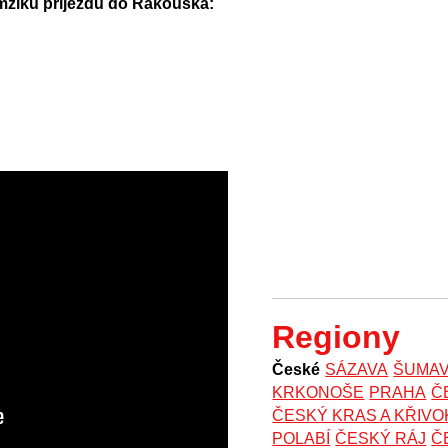
mžiku příjezdu do Rakouska:
Regiony
České
SÁZAVA
ŠUMA
KRKONOŠE
PRAHA
Č
ČESKÝ KRAS A KŘIV
POLABÍ
ČESKÝ RÁJ
Č