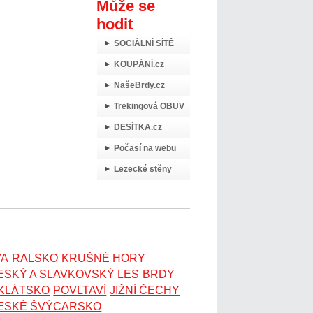
Může se
hodit
SOCIÁLNÍ SÍTĚ
KOUPÁNÍ.cz
NašeBrdy.cz
Trekingová OBUV
DESÍTKA.cz
Počasí na webu
Lezecké stěny
VA
RALSKO
KRUŠNÉ HORY
ESKÝ A SLAVKOVSKÝ LES
BRDY
OKLÁTSKO
POVLTAVÍ
JIŽNÍ ČECHY
ESKÉ ŠVÝCARSKO