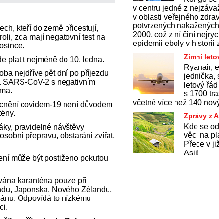
v centru jedné z nejzávaž
v oblasti veřejného zdrav
potvrzených nakažených 
h, kteří do země přicestují,
2000, což z ní činí nejryc
oli, zda mají negatovní test na
epidemii eboly v historii
rosince.
Zimní leto
e platit nejméně do 10. ledna.
Ryanair, 
ba nejdříve pět dní po příjezdu
jednička, 
 na SARS-CoV-2 s negativním
letový řá
ama.
s 1700 tr
včetně více než 140 nový
ocnění covidem-19 není důvodem
tény.
Zprávy z A
Kde se od
oláky, pravidelné návštěvy
věci na p
 osobní přepravu, obstarání zvířat,
Přece v ji
Asii!
ní může být postiženo pokutou
vána karanténa pouze při
slandu, Japonska, Nového Zélandu,
ikánu. Odpovídá to nízkému
ci.