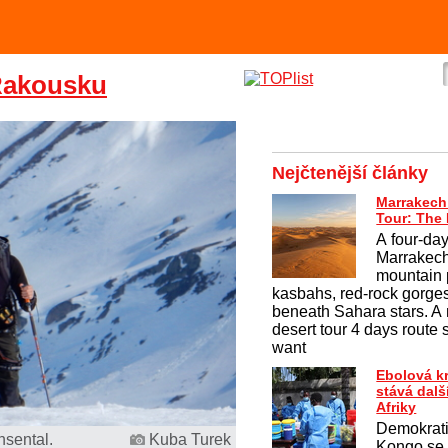
Rakousku
Nejčtenější články
Marrakech
Tour: The
A four-day
Marrakech
mountain 
kasbahs, red-rock gorges
beneath Sahara stars. A 
desert tour 4 days route 
want
Ebolová k
stává dal
Afriky
Demokrati
hsental.
Kuba Turek
Kongo se 