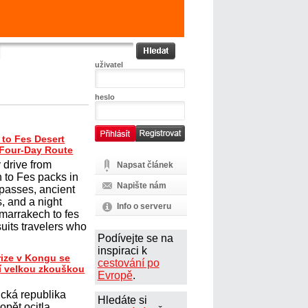
uživatel
heslo
 to Fes Desert
 Four-Day Route
 drive from
Napsat článek
 to Fes packs in
Napište nám
passes, ancient
, and a night
Info o serveru
marrakech to fes
suits travelers who
Podívejte se na
inspiraci k
rize v Kongu se
cestování po
ší velkou zkouškou
Evropě
.
cká republika
Hledáte si
opět ocitla