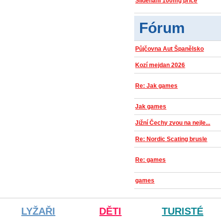
Sildenafil 100mg price
Fórum
Půjčovna Aut Španělsko
Kozí mejdan 2026
Re: Jak games
Jak games
Jižní Čechy zvou na nejle...
Re: Nordic Scating brusle
Re: games
games
LYŽAŘI
DĚTI
TURISTÉ