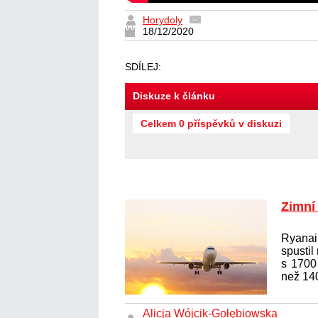
Horydoly
18/12/2020
SDÍLEJ:
Diskuze k článku
Celkem 0 příspěvků v diskuzi
Zimní
Ryanai
spustil
s 1700
než 140
Alicja Wójcik-Gołębiowska