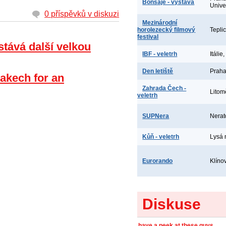
Bonsaje - výstava
Unive
0 příspěvků v diskuzi
Mezinárodní
horolezecký filmový
Tepli
festival
stává další velkou
IBF - veletrh
Itálie
Den letiště
Praha
akech for an
Zahrada Čech -
Litom
veletrh
SUPNera
Nerat
Kůň - veletrh
Lysá
Eurorando
Klíno
Diskuse
have a peek at these guys...