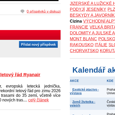
JIZERSKÉ A LUŽICKÉ
PODYJÍ
JESENÍKY
PL
0 příspěvků v diskuzi
BESKYDY A JAVORNÍ
Cizina
VÝCHODNÍ ALP
FRANCIE
VELKÁ BRIT
DOLOMITY A JULSKÉ 
MONT BLANC
POLSK
Přidat nový příspěvek
RAKOUSKO
ITÁLIE
SL
CHORVATSKO
KORUT
Kalendář a
 letový řád Ryanair
AKCE
KDE
r, evropská letecká jednička,
Exotické ptactvo -
Praha
 rekordní letový řád pro zimu 2026
výstava
Unive
 trasami do 35 zemí, včetně více
 nových tras....
celý článek
Země živitelka -
České
veletrh
výsta
Praha