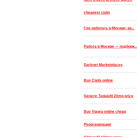
cheapest cialis
Где работать в Москве: ак...
Работа в Москве — подборк..
Darknet Marketplaces
Buy Cialis online
Generic Tadalafil 20mg price
Buy Viagra online cheap
Реорганизация