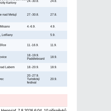
24.-30.8.
24.8.
rzity Karlovy
ce nad Metují
27.-30.8.
27.8.
, Misano
4.-6.9.
4.9.
, Letňany
5.9.
ěřice
11.-16.9.
11.9.
18.-19.9.
ovice
18.9.
Paddleboard
 nad Labem
18.-20.9.
18.9.
20.-27.9.
vec
Turistický
20.9.
festival
Henryjaf, 7.8.2026 6:04, 10 příspěvků