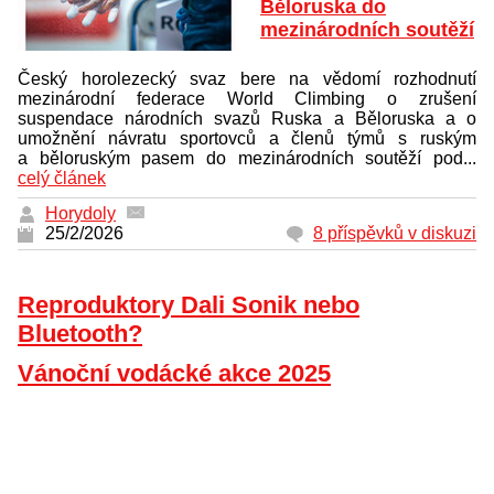
Běloruska do
mezinárodních soutěží
Český horolezecký svaz bere na vědomí rozhodnutí
mezinárodní federace World Climbing o zrušení
suspendace národních svazů Ruska a Běloruska a o
umožnění návratu sportovců a členů týmů s ruským
a běloruským pasem do mezinárodních soutěží pod...
celý článek
Horydoly
25/2/2026
8 příspěvků v diskuzi
Reproduktory Dali Sonik nebo
Bluetooth?
Vánoční vodácké akce 2025