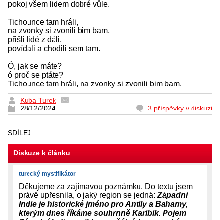
pokoj všem lidem dobré vůle.
Tichounce tam hráli,
na zvonky si zvonili bim bam,
přišli lidé z dáli,
povídali a chodili sem tam.
Ó, jak se máte?
ó proč se ptáte?
Tichounce tam hráli, na zvonky si zvonili bim bam.
Kuba Turek
28/12/2024
3 příspěvky v diskuzi
SDÍLEJ:
Diskuze k článku
turecký mystifikátor
Děkujeme za zajímavou poznámku. Do textu jsem
právě upřesnila, o jaký region se jedná:
Západní
Indie je historické jméno pro Antily a Bahamy,
kterým dnes říkáme souhrnně Karibik. Pojem