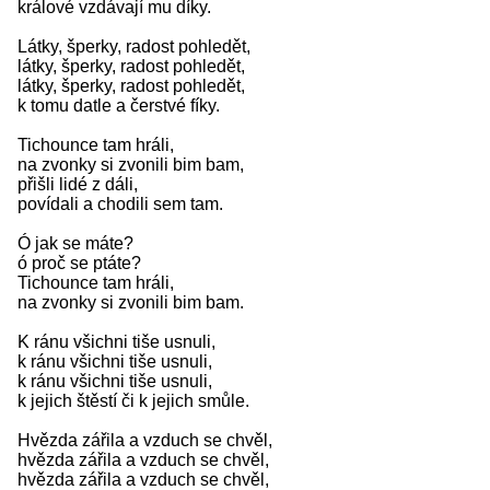
králové vzdávají mu díky.
Látky, šperky, radost pohledět,
látky, šperky, radost pohledět,
látky, šperky, radost pohledět,
k tomu datle a čerstvé fíky.
Tichounce tam hráli,
na zvonky si zvonili bim bam,
přišli lidé z dáli,
povídali a chodili sem tam.
Ó jak se máte?
ó proč se ptáte?
Tichounce tam hráli,
na zvonky si zvonili bim bam.
K ránu všichni tiše usnuli,
k ránu všichni tiše usnuli,
k ránu všichni tiše usnuli,
k jejich štěstí či k jejich smůle.
Hvězda zářila a vzduch se chvěl,
hvězda zářila a vzduch se chvěl,
hvězda zářila a vzduch se chvěl,