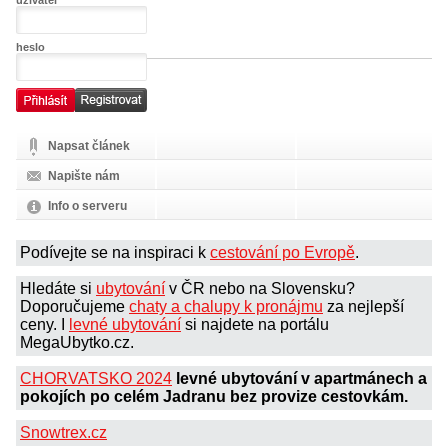
heslo
Napsat článek
Napište nám
Info o serveru
Podívejte se na inspiraci k
cestování po Evropě
.
Hledáte si
ubytování
v ČR nebo na Slovensku?
Doporučujeme
chaty a chalupy k pronájmu
za nejlepší
ceny. I
levné ubytování
si najdete na portálu
MegaUbytko.cz.
CHORVATSKO 2024
levné ubytování v apartmánech a
pokojích po celém Jadranu bez provize cestovkám.
Snowtrex.cz