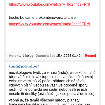
https://www.youtube.com/watch?v=8d2nnc9FRr8
trochu belcanto překombinovaná aranže
https://www.youtube.com/watch?v=8d2nnc9FRr8
Autor
turčíkolog
Datum a čas
15.4.2025 01:42
Reaguj
konečný počet nápěvů
muzikologové tvrdí, že v naší (indo)evropské tonalitě
(durová či mollová stupnice na dvanácti půltónech)
existuje velmi nízký počet základních nápěvů
lidových písní. vedou se vášnivé odborné spory,
jestli jich je opravdu jen sedm nebo jestli je jich
necelé tři desítky (asi záleží, jak se postaví definice).
vtipné je, že téměř všechny národy planety
tradičními tonalitami napříč mají jednu společnou