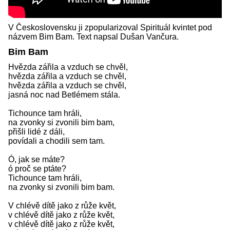
V Československu ji zpopularizoval Spirituál kvintet pod
názvem Bim Bam. Text napsal Dušan Vančura.
Bim Bam
Hvězda zářila a vzduch se chvěl,
hvězda zářila a vzduch se chvěl,
hvězda zářila a vzduch se chvěl,
jasná noc nad Betlémem stála.
Tichounce tam hráli,
na zvonky si zvonili bim bam,
přišli lidé z dáli,
povídali a chodili sem tam.
Ó, jak se máte?
ó proč se ptáte?
Tichounce tam hráli,
na zvonky si zvonili bim bam.
V chlévě dítě jako z růže květ,
v chlévě dítě jako z růže květ,
v chlévě dítě jako z růže květ,