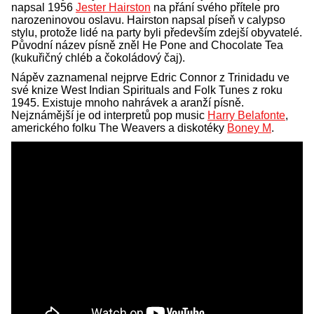
napsal 1956
Jester Hairston
na přání svého přítele pro
narozeninovou oslavu. Hairston napsal píseň v calypso
stylu, protože lidé na party byli především zdejší obyvatelé.
Původní název písně zněl He Pone and Chocolate Tea
(kukuřičný chléb a čokoládový čaj).
Nápěv zaznamenal nejprve Edric Connor z Trinidadu ve
své knize West Indian Spirituals and Folk Tunes z roku
1945. Existuje mnoho nahrávek a aranží písně.
Nejznámější je od interpretů pop music
Harry Belafonte
,
amerického folku The Weavers a diskotéky
Boney M
.