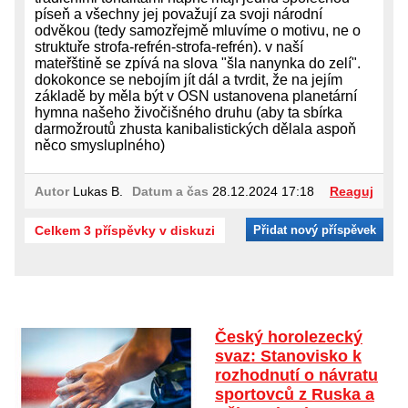
píseň a všechny jej považují za svoji národní
odvěkou (tedy samozřejmě mluvíme o motivu, ne o
struktuře strofa-refrén-strofa-refrén). v naší
mateřštině se zpívá na slova "šla nanynka do zelí".
dokokonce se nebojím jít dál a tvrdit, že na jejím
základě by měla být v OSN ustanovena planetární
hymna našeho živočišného druhu (aby ta sbírka
darmožroutů zhusta kanibalistických dělala aspoň
něco smysluplného)
Autor
Lukas B.
Datum a čas
28.12.2024 17:18
Reaguj
Celkem 3 příspěvky v diskuzi
Přidat nový příspěvek
Český horolezecký
svaz: Stanovisko k
rozhodnutí o návratu
sportovců z Ruska a