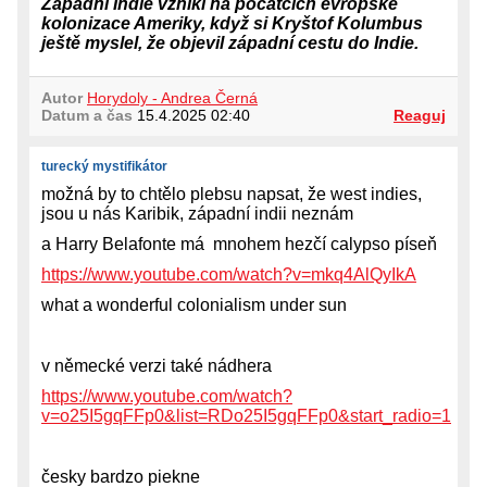
Západní Indie vznikl na počátcích evropské
kolonizace Ameriky, když si Kryštof Kolumbus
ještě myslel, že objevil západní cestu do Indie.
Autor
Horydoly - Andrea Černá
Datum a čas
15.4.2025 02:40
Reaguj
turecký mystifikátor
možná by to chtělo plebsu napsat, že west indies,
jsou u nás Karibik, západní indii neznám
a Harry Belafonte má mnohem hezčí calypso píseň
https://www.youtube.com/watch?v=mkq4AlQyIkA
what a wonderful colonialism under sun
v německé verzi také nádhera
https://www.youtube.com/watch?
v=o25I5gqFFp0&list=RDo25I5gqFFp0&start_radio=1
česky bardzo piekne