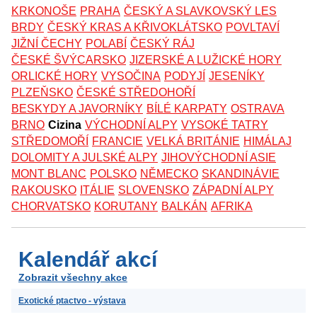
KRKONOŠE
PRAHA
ČESKÝ A SLAVKOVSKÝ LES
BRDY
ČESKÝ KRAS A KŘIVOKLÁTSKO
POVLTAVÍ
JIŽNÍ ČECHY
POLABÍ
ČESKÝ RÁJ
ČESKÉ ŠVÝCARSKO
JIZERSKÉ A LUŽICKÉ HORY
ORLICKÉ HORY
VYSOČINA
PODYJÍ
JESENÍKY
PLZEŇSKO
ČESKÉ STŘEDOHOŘÍ
BESKYDY A JAVORNÍKY
BÍLÉ KARPATY
OSTRAVA
BRNO
Cizina
VÝCHODNÍ ALPY
VYSOKÉ TATRY
STŘEDOMOŘÍ
FRANCIE
VELKÁ BRITÁNIE
HIMÁLAJ
DOLOMITY A JULSKÉ ALPY
JIHOVÝCHODNÍ ASIE
MONT BLANC
POLSKO
NĚMECKO
SKANDINÁVIE
RAKOUSKO
ITÁLIE
SLOVENSKO
ZÁPADNÍ ALPY
CHORVATSKO
KORUTANY
BALKÁN
AFRIKA
Kalendář akcí
Zobrazit všechny akce
Exotické ptactvo - výstava