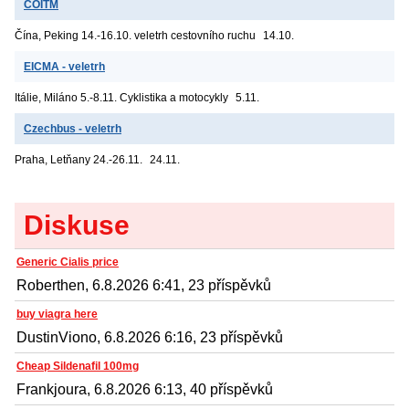
COITM
Čína, Peking
14.-16.10. veletrh cestovního ruchu
14.10.
EICMA - veletrh
Itálie, Miláno
5.-8.11. Cyklistika a motocykly
5.11.
Czechbus - veletrh
Praha, Letňany
24.-26.11.
24.11.
Diskuse
Generic Cialis price
Roberthen, 6.8.2026 6:41, 23 příspěvků
buy viagra here
DustinViono, 6.8.2026 6:16, 23 příspěvků
Cheap Sildenafil 100mg
Frankjoura, 6.8.2026 6:13, 40 příspěvků