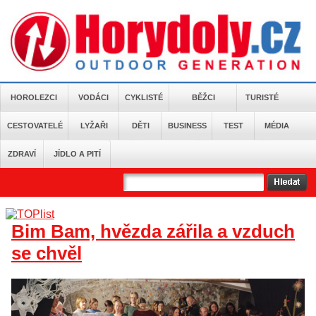
HOROLEZCI
VODÁCI
CYKLISTÉ
BĚŽCI
TURISTÉ
CESTOVATELÉ
LYŽAŘI
DĚTI
BUSINESS
TEST
MÉDIA
ZDRAVÍ
JÍDLO A PITÍ
Bim Bam, hvězda zářila a vzduch
se chvěl