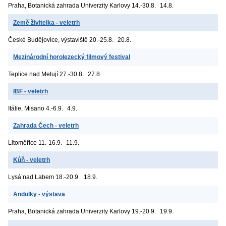
Praha, Botanická zahrada Univerzity Karlovy
14.-30.8.
14.8.
Země živitelka - veletrh
České Budějovice, výstaviště
20.-25.8.
20.8.
Mezinárodní horolezecký filmový festival
Teplice nad Metují
27.-30.8.
27.8.
IBF - veletrh
Itálie, Misano
4.-6.9.
4.9.
Zahrada Čech - veletrh
Litoměřice
11.-16.9.
11.9.
Kůň - veletrh
Lysá nad Labem
18.-20.9.
18.9.
Andulky - výstava
Praha, Botanická zahrada Univerzity Karlovy
19.-20.9.
19.9.