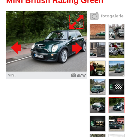
MINI British Racing Green
fotogalerie
MINI.
BMW