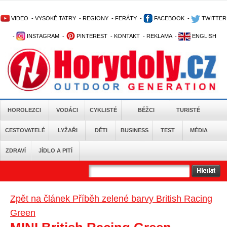
VIDEO
-
VYSOKÉ TATRY
-
REGIONY
-
FERÁTY
-
FACEBOOK
-
TWITTER
-
INSTAGRAM
-
PINTEREST
-
KONTAKT
-
REKLAMA
-
ENGLISH
HOROLEZCI
VODÁCI
CYKLISTÉ
BĚŽCI
TURISTÉ
CESTOVATELÉ
LYŽAŘI
DĚTI
BUSINESS
TEST
MÉDIA
ZDRAVÍ
JÍDLO A PITÍ
Zpět na článek Příběh zelené barvy British Racing
Green