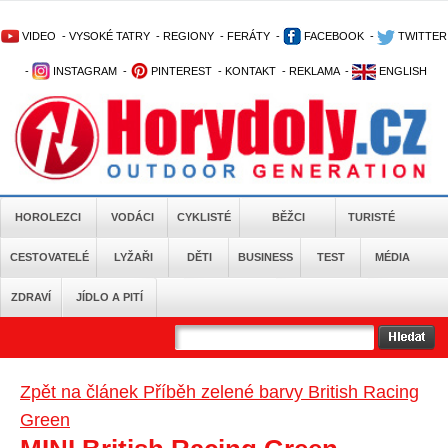
VIDEO
-
VYSOKÉ TATRY
-
REGIONY
-
FERÁTY
-
FACEBOOK
-
TWITTER
-
INSTAGRAM
-
PINTEREST
-
KONTAKT
-
REKLAMA
-
ENGLISH
HOROLEZCI
VODÁCI
CYKLISTÉ
BĚŽCI
TURISTÉ
CESTOVATELÉ
LYŽAŘI
DĚTI
BUSINESS
TEST
MÉDIA
ZDRAVÍ
JÍDLO A PITÍ
Zpět na článek Příběh zelené barvy British Racing
Green