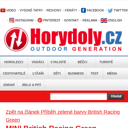
VIDEO
-
VYSOKÉ TATRY
-
REGIONY
-
FERÁTY
-
FACEBOOK
-
TWITTER
-
INSTAGRAM
-
PINTEREST
-
KONTAKT
-
REKLAMA
-
ENGLISH
HOROLEZCI
VODÁCI
CYKLISTÉ
BĚŽCI
TURISTÉ
CESTOVATELÉ
LYŽAŘI
DĚTI
BUSINESS
TEST
MÉDIA
ZDRAVÍ
JÍDLO A PITÍ
Zpět na článek Příběh zelené barvy British Racing
Green