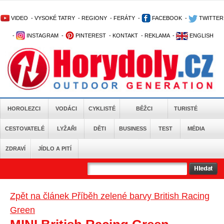
VIDEO
-
VYSOKÉ TATRY
-
REGIONY
-
FERÁTY
-
FACEBOOK
-
TWITTER
-
INSTAGRAM
-
PINTEREST
-
KONTAKT
-
REKLAMA
-
ENGLISH
HOROLEZCI
VODÁCI
CYKLISTÉ
BĚŽCI
TURISTÉ
CESTOVATELÉ
LYŽAŘI
DĚTI
BUSINESS
TEST
MÉDIA
ZDRAVÍ
JÍDLO A PITÍ
Zpět na článek Příběh zelené barvy British Racing
Green