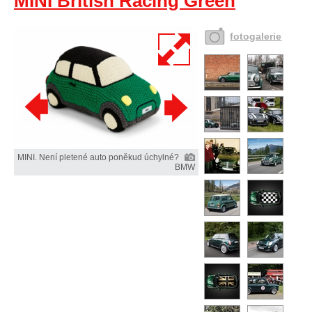
MINI British Racing Green
fotogalerie
MINI. Není pletené auto poněkud úchylné?
BMW