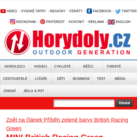
VIDEO
-
VYSOKÉ TATRY
-
REGIONY
-
FERÁTY
-
FACEBOOK
-
TWITTER
-
INSTAGRAM
-
PINTEREST
-
KONTAKT
-
REKLAMA
-
ENGLISH
HOROLEZCI
VODÁCI
CYKLISTÉ
BĚŽCI
TURISTÉ
CESTOVATELÉ
LYŽAŘI
DĚTI
BUSINESS
TEST
MÉDIA
ZDRAVÍ
JÍDLO A PITÍ
Zpět na článek Příběh zelené barvy British Racing
Green