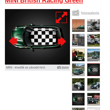
MINI British Racing Green
fotogalerie
MINI - knedlík se závodní krví.
BMW