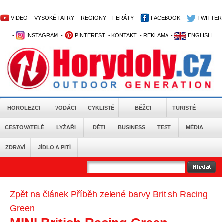
VIDEO
-
VYSOKÉ TATRY
-
REGIONY
-
FERÁTY
-
FACEBOOK
-
TWITTER
-
INSTAGRAM
-
PINTEREST
-
KONTAKT
-
REKLAMA
-
ENGLISH
HOROLEZCI
VODÁCI
CYKLISTÉ
BĚŽCI
TURISTÉ
CESTOVATELÉ
LYŽAŘI
DĚTI
BUSINESS
TEST
MÉDIA
ZDRAVÍ
JÍDLO A PITÍ
Zpět na článek Příběh zelené barvy British Racing
Green