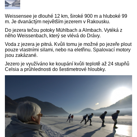
Weissensee je dlouhé 12 km, široké 900 m a hluboké 99
m. Je dvanáctým největším jezerem v Rakousku.
Do jezera tečou potoky Mühlbach a Almbach. Vytéká z
něho Weissenbach, který se vlévá do Drávy.
Voda z jezera je pitná. Kvůli tomu je možné po jezeře plout
pouze vlastními silami, nebo na eletřinu. Spalovací motory
jsou zakázané.
Jezero je využíváno ke koupání kvůli teplotě až 24 stupňů
Celsia a průhlednosti do šestimetrové hloubky.