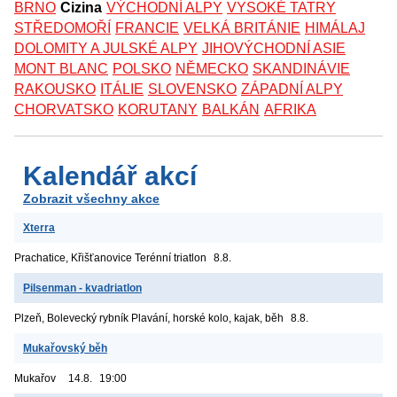
BRNO
Cizina
VÝCHODNÍ ALPY
VYSOKÉ TATRY
STŘEDOMOŘÍ
FRANCIE
VELKÁ BRITÁNIE
HIMÁLAJ
DOLOMITY A JULSKÉ ALPY
JIHOVÝCHODNÍ ASIE
MONT BLANC
POLSKO
NĚMECKO
SKANDINÁVIE
RAKOUSKO
ITÁLIE
SLOVENSKO
ZÁPADNÍ ALPY
CHORVATSKO
KORUTANY
BALKÁN
AFRIKA
Kalendář akcí
Zobrazit všechny akce
Xterra
Prachatice, Křišťanovice
Terénní triatlon
8.8.
Pilsenman - kvadriatlon
Plzeň, Bolevecký rybník
Plavání, horské kolo, kajak, běh
8.8.
Mukařovský běh
Mukařov
14.8.
19:00