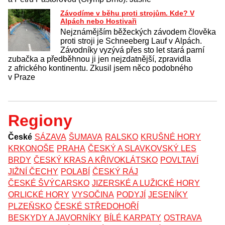
Závodíme v běhu proti strojům. Kde? V
Alpách nebo Hostivaři
Nejznámějším běžeckých závodem člověka
proti stroji je Schneeberg Lauf v Alpách.
Závodníky vyzývá přes sto let stará parní
zubačka a předběhnou ji jen nejzdatnější, zpravidla
z afrického kontinentu. Zkusil jsem něco podobného
v Praze
Regiony
České
SÁZAVA
ŠUMAVA
RALSKO
KRUŠNÉ HORY
KRKONOŠE
PRAHA
ČESKÝ A SLAVKOVSKÝ LES
BRDY
ČESKÝ KRAS A KŘIVOKLÁTSKO
POVLTAVÍ
JIŽNÍ ČECHY
POLABÍ
ČESKÝ RÁJ
ČESKÉ ŠVÝCARSKO
JIZERSKÉ A LUŽICKÉ HORY
ORLICKÉ HORY
VYSOČINA
PODYJÍ
JESENÍKY
PLZEŇSKO
ČESKÉ STŘEDOHOŘÍ
BESKYDY A JAVORNÍKY
BÍLÉ KARPATY
OSTRAVA