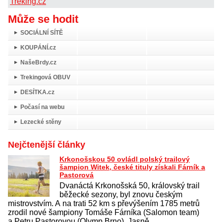
Treking.cz
Může se hodit
SOCIÁLNÍ SÍTĚ
KOUPÁNÍ.cz
NašeBrdy.cz
Trekingová OBUV
DESÍTKA.cz
Počasí na webu
Lezecké stěny
Nejčtenější články
Krkonošskou 50 ovládl polský trailový
šampion Witek, české tituly získali Fárník a
Pastorová
Dvanáctá Krkonošská 50, královský trail
běžecké sezony, byl znovu českým
mistrovstvím. A na trati 52 km s převýšením 1785 metrů
zrodil nové šampiony Tomáše Fárníka (Salomon team)
a Petru Pastorovou (Olymp Brno). Jasně