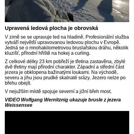
Upravená ledová plocha je obrovská
V zimě se se upravuje led na hladině. Profesionální služba
vytváří největší upravovanou ledovou plochu v Evropě.
Jedná se o mnohakilometrovou bruslařskou dráhu, několik
kluzišť, přírodní hřiště na hokej a curling.
Z celkové délky 23 km pobřeží je třetina zastavěna, zbylé
dvě třetiny mají přírodní charakter. Západní a střední část
jezera je obklopena bažinatými loukami. Na východě,
severu a jihu jsou prudké skalnaté srázy. Jezero nelze po
břehu obejít.
V nejužším místě spojuje severní a jižní břeh most.
VIDEO Wolfgang Wernitznig ukazuje brusle z jezera
Weissensee