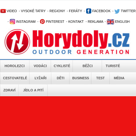
VIDEO
-
VYSOKÉ TATRY
-
REGIONY
-
FERÁTY
-
FACEBOOK
-
TWITTER
-
INSTAGRAM
-
PINTEREST
-
KONTAKT
-
REKLAMA
-
ENGLISH
HOROLEZCI
VODÁCI
CYKLISTÉ
BĚŽCI
TURISTÉ
CESTOVATELÉ
LYŽAŘI
DĚTI
BUSINESS
TEST
MÉDIA
ZDRAVÍ
JÍDLO A PITÍ