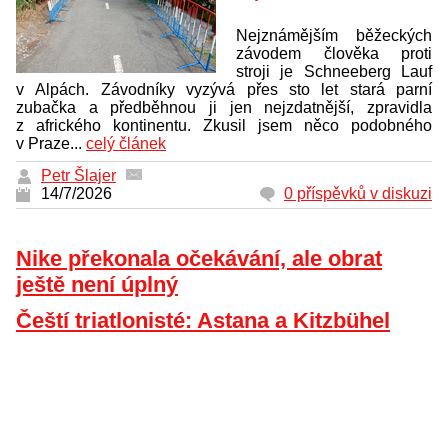
Nejznámějším běžeckých
závodem člověka proti
stroji je Schneeberg Lauf
v Alpách. Závodníky vyzývá přes sto let stará parní
zubačka a předběhnou ji jen nejzdatnější, zpravidla
z afrického kontinentu. Zkusil jsem něco podobného
v Praze...
celý článek
Petr Šlajer
14/7/2026
0 příspěvků v diskuzi
Nike překonala očekávání, ale obrat
ještě není úplný
Čeští triatlonisté: Astana a Kitzbühel