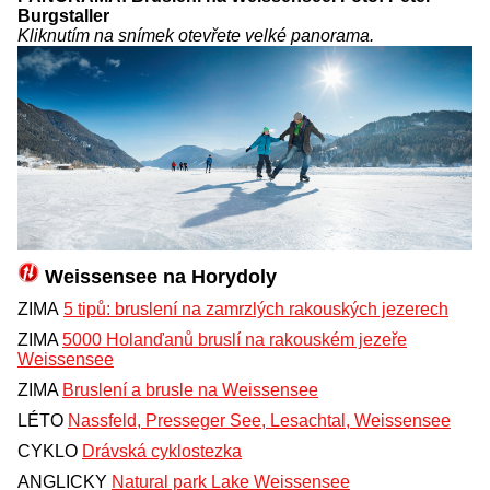
Burgstaller
Kliknutím na snímek otevřete velké panorama.
Weissensee na Horydoly
ZIMA
5 tipů: bruslení na zamrzlých rakouských jezerech
ZIMA
5000 Holanďanů bruslí na rakouském jezeře
Weissensee
ZIMA
Bruslení a brusle na Weissensee
LÉTO
Nassfeld, Presseger See, Lesachtal, Weissensee
CYKLO
Drávská cyklostezka
ANGLICKY
Natural park Lake Weissensee