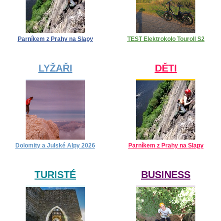
Parníkem z Prahy na Slapy
TEST Elektrokolo Touroll S2
LYŽAŘI
DĚTI
Dolomity a Julské Alpy 2026
Parníkem z Prahy na Slapy
TURISTÉ
BUSINESS