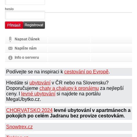
heslo
Napsat článek
Napište nám
Info o serveru
Podívejte se na inspiraci k
cestování po Evropě
.
Hledáte si
ubytování
v ČR nebo na Slovensku?
Doporučujeme
chaty a chalupy k pronájmu
za nejlepší
ceny. I
levné ubytování
si najdete na portálu
MegaUbytko.cz.
CHORVATSKO 2024
levné ubytování v apartmánech a
pokojích po celém Jadranu bez provize cestovkám.
Snowtrex.cz