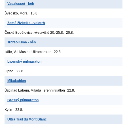
Vasaloppet - běh
Švédsko, Mora
15.8.
Země živitelka - veletrh
České Budějovice, výstaviště
20.-25.8.
20.8.
Trofeo Kima - běh
Itálie, Val Masino
Ultramaraton
22.8.
Lipenský půlmaraton
Lipno
22.8.
Miladathlon
Ústí nad Labem, Milada
Terénní triatlon
22.8.
Brdský půlmaraton
Kytín
22.8.
Ultra Trail du Mont Blanc