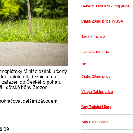
Generic Tadalafil 20mg price
Cialis 20mg price in USA
Tadalafil price
п»їcialis generic
Hi!
Konopišťský Miniželezňák určený
ledne patřilo mládežnickému
Cialis 20mg price
yl zařazen do Českého poháru
ili dětské běhy Zrození
Viagra Tablet price
 pokračovat dalším závodem
Buy Tadalafil 5mg
Buy Cialis online
58:09