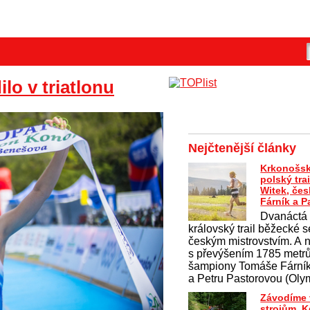
lo v triatlonu
Nejčtenější články
Krkonošsk
polský tra
Witek, česk
Fárník a P
Dvanáctá 
královský trail běžecké 
českým mistrovstvím. A n
s převýšením 1785 metrů
šampiony Tomáše Fární
a Petru Pastorovou (Oly
Závodíme 
strojům. 