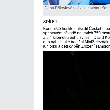
Dana Přikrylová vítězí v triatlonu Kon
SDÍLEJ:
Konopiště hostilo další díl Českého po
sprintovém závodě na tratích 750 metrů
a 5,4 kilometru běhu zvítězili David K
den nabídl také tradiční MiniŽelezňá
juniorku a dětský běh Zrození šampio