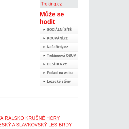
Treking.cz
Může se
hodit
SOCIÁLNÍ SÍTĚ
KOUPÁNÍ.cz
NašeBrdy.cz
Trekingová OBUV
DESÍTKA.cz
Počasí na webu
Lezecké stěny
VA
RALSKO
KRUŠNÉ HORY
ESKÝ A SLAVKOVSKÝ LES
BRDY