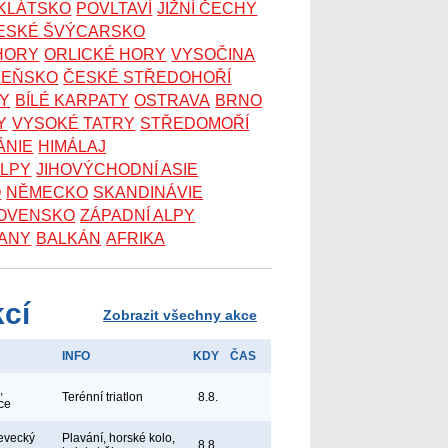
OKLÁTSKO
POVLTAVÍ
JIŽNÍ ČECHY
ESKÉ ŠVÝCARSKO
 HORY
ORLICKÉ HORY
VYSOČINA
ZEŇSKO
ČESKÉ STŘEDOHOŘÍ
KY
BÍLÉ KARPATY
OSTRAVA
BRNO
Y
VYSOKÉ TATRY
STŘEDOMOŘÍ
ÁNIE
HIMÁLAJ
ALPY
JIHOVÝCHODNÍ ASIE
O
NĚMECKO
SKANDINÁVIE
OVENSKO
ZÁPADNÍ ALPY
ANY
BALKÁN
AFRIKA
kcí
Zobrazit všechny akce
INFO
KDY
ČAS
,
Terénní triatlon
8.8.
ce
levecký
Plavání, horské kolo,
8.8.