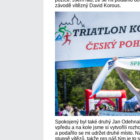
závodě vítězný David Korous.
Spokojený byl také druhý Jan Odehnal
vpředu a na kole jsme si vytvořili roz
a podařilo se mi udržet druhé místo. N
stupně vítězů, takže pro náš tým je to 