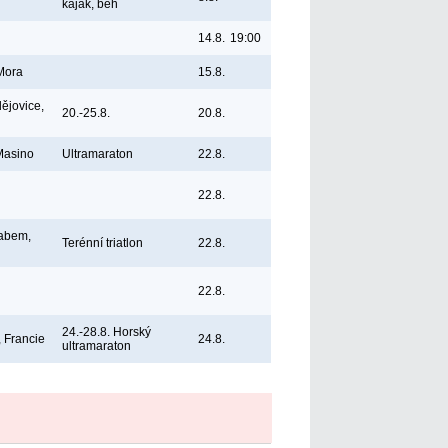
kajak, běh
14.8.
19:00
Mora
15.8.
ějovice,
20.-25.8.
20.8.
 Masino
Ultramaraton
22.8.
22.8.
Labem,
Terénní triatlon
22.8.
22.8.
24.-28.8. Horský
 Francie
24.8.
ultramaraton