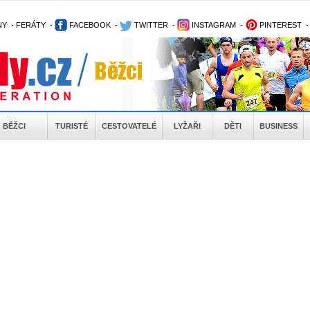
NY
-
FERÁTY
-
FACEBOOK
-
TWITTER
-
INSTAGRAM
-
PINTEREST
BĚŽCI
TURISTÉ
CESTOVATELÉ
LYŽAŘI
DĚTI
BUSINESS