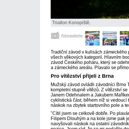
Triatlon Konopiště.
fotogalerie
Tradiční závod v kulisách zámeckého p
všech věkových kategorií. Hlavním bo
závod Českého poháru, který se odehr
a zámeckého areálu. Plavalo se přímo
Pro vítězství přijeli z Brna
Mužský závod ovládli závodníci Brno Tr
kompletní stupně vítězů. Z vítězství s
Janem Odehnalem a Jakubem Maříkem.
cyklistická část, během níž si vedoucí t
náskok na zbytek startovního pole a te
"Cítil jsem se celkově dobře. Po plavá
Filipem Dlouhým a na kole jsme pak je
navyšovali náskok na ostatní závodní
pozice. Jsem rád, že se mi podařilo dot