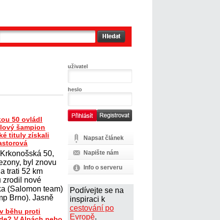
uživatel
heslo
ou 50 ovládl
ilový šampion
é tituly získali
Napsat článek
astorová
Krkonošská 50,
Napište nám
sezony, byl znovu
Info o serveru
a trati 52 km
 zrodil nové
ka (Salomon team)
Podívejte se na
mp Brno). Jasně
inspiraci k
cestování po
v běhu proti
Evropě
.
Kde? V Alpách nebo