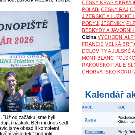
ČESKÝ KRAS A KŘIV
POLABÍ
ČESKÝ RÁJ
Č
JIZERSKÉ A LUŽICKÉ
PODYJÍ
JESENÍKY
PL
BESKYDY A JAVORNÍ
Cizina
VÝCHODNÍ ALP
FRANCIE
VELKÁ BRIT
DOLOMITY A JULSKÉ 
MONT BLANC
POLSK
RAKOUSKO
ITÁLIE
SL
CHORVATSKO
KORUT
Kalendář a
AKCE
KDE
. "Už od začátku jsme byli
Prachatice
Xterra
Křišťanovi
hodující náskok. Běh mi dnes sedl
avíc jsme obsadili kompletní
Pilsenman -
Plzeň, Bo
skvělý výsledek,“ hodnotil.