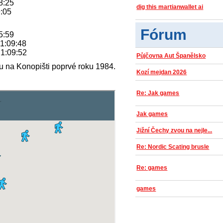
8:25
dig this martianwallet ai
9:05
Fórum
05:59
 1:09:48
 1:09:52
Půjčovna Aut Španělsko
tru na Konopišti poprvé roku 1984.
Kozí mejdan 2026
Re: Jak games
Jak games
Jižní Čechy zvou na nejle...
Re: Nordic Scating brusle
Re: games
games