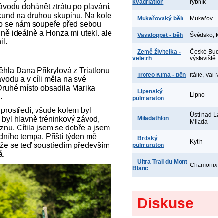
kvadriatlon
rybník
vodu dohánět ztrátu po plavání.
ekund na druhou skupinu. Na kole
Mukařovský běh
Mukařov
řilo se nám soupeře před sebou
lně ideálně a Honza mi utekl, ale
Vasaloppet - běh
Švédsko, 
il.
Země živitelka -
České Bud
veletrh
výstaviště
ěhla Dana Přikrylová z Triatlonu
Trofeo Kima - běh
Itálie, Val
vodu a v cíli měla na své
Druhé místo obsadila Marika
Lipenský
Lipno
.
půlmaraton
 prostředí, všude kolem byl
Ústí nad 
byl hlavně tréninkový závod,
Miladathlon
Milada
znu. Cítila jsem se dobře a jsem
dního tempa. Příští týden mě
Brdský
Kytín
že se teď soustředím především
půlmaraton
á.
Ultra Trail du Mont
Chamonix,
Blanc
Diskuse