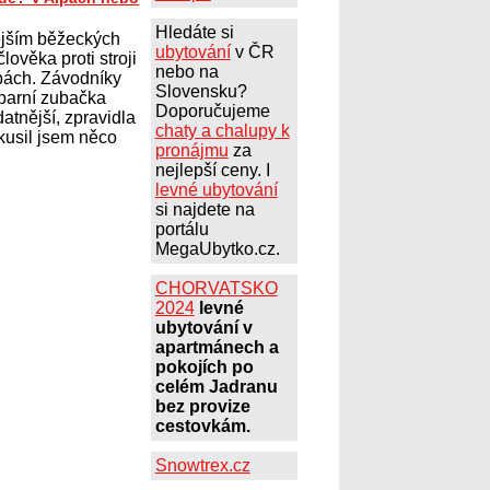
Hledáte si
jším běžeckých
ubytování
v ČR
ověka proti stroji
nebo na
pách. Závodníky
Slovensku?
 parní zubačka
Doporučujeme
atnější, zpravidla
chaty a chalupy k
Zkusil jsem něco
pronájmu
za
nejlepší ceny. I
levné ubytování
si najdete na
portálu
MegaUbytko.cz.
CHORVATSKO
2024
levné
ubytování v
apartmánech a
pokojích po
celém Jadranu
bez provize
cestovkám.
Snowtrex.cz