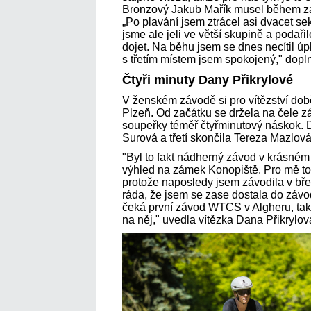
Bronzový Jakub Mařík musel během zá
„Po plavání jsem ztrácel asi dvacet s
jsme ale jeli ve větší skupině a poda
dojet. Na běhu jsem se dnes necítil úp
s třetím místem jsem spokojený," dopln
Čtyři minuty Dany Přikrylové
V ženském závodě si pro vítězství dob
Plzeň. Od začátku se držela na čele zá
soupeřky téměř čtyřminutový náskok. 
Surová a třetí skončila Tereza Mazlová
"Byl to fakt nádherný závod v krásném
výhled na zámek Konopiště. Pro mě to 
protože naposledy jsem závodila v bře
ráda, že jsem se zase dostala do závo
čeká první závod WTCS v Algheru, tak
na něj," uvedla vítězka Dana Přikrylov