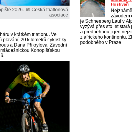
Hostivaři
opiště 2026.
Česká triatlonová
Nejznámě
asociace
závodem čl
je Schneeberg Lauf v Al
vyzývá přes sto let stará
a předběhnou ji jen nejzd
háru v krátkém triatlonu. Ve
z afrického kontinentu. 
 plavání, 20 kilometrů cyklistiky
podobného v Praze
orous a Dana Přikrylová. Závodní
k, mládežnickou Konopišťskou
nů.