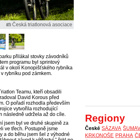
Česká triatlonová asociace
arku přilákal stovky závodníků
dem programu byl sprintový
ál v okolí Konopišťského rybníka
 v rybníku pod zámkem.
iatlon Teamu, kteří obsadili
e radoval David Korous před
 O pořadí rozhodla především
rojice vytvořila rozhodující
n následně udržela až do cíle.
Regiony
ní jsem byl ve druhé skupině za
České
SÁZAVA
ŠUMA
li ve třech. Postupně jsme
ky a do běhu jsem šel z výhodné
KRKONOŠE
PRAHA
Č
áhnout závod k vítězství," řekl po