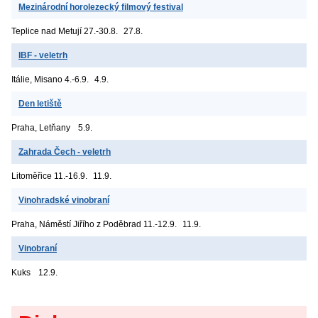
Mezinárodní horolezecký filmový festival
Teplice nad Metují
27.-30.8.
27.8.
IBF - veletrh
Itálie, Misano
4.-6.9.
4.9.
Den letiště
Praha, Letňany
5.9.
Zahrada Čech - veletrh
Litoměřice
11.-16.9.
11.9.
Vinohradské vinobraní
Praha, Náměstí Jiřího z Poděbrad
11.-12.9.
11.9.
Vinobraní
Kuks
12.9.