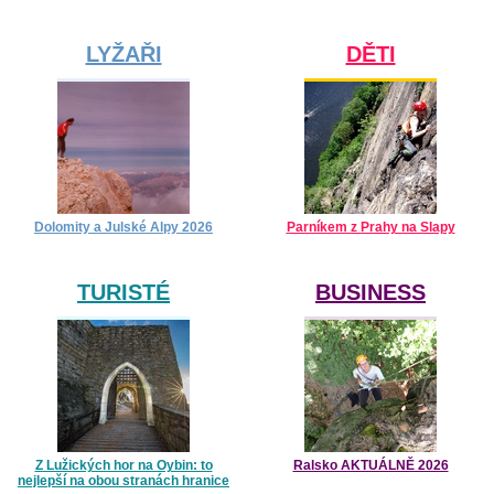
LYŽAŘI
DĚTI
Dolomity a Julské Alpy 2026
Parníkem z Prahy na Slapy
TURISTÉ
BUSINESS
Z Lužických hor na Oybin: to
Ralsko AKTUÁLNĚ 2026
nejlepší na obou stranách hranice