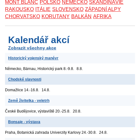
MONT BLANC
POLSKO
NĚMECKO
SKANDINÁVIE
RAKOUSKO
ITÁLIE
SLOVENSKO
ZÁPADNÍ ALPY
CHORVATSKO
KORUTANY
BALKÁN
AFRIKA
Kalendář akcí
Zobrazit všechny akce
Historický vojenský manévr
Německo, Bärnau, Historický park
8.-9.8.
8.8.
Chodské slavnosti
Domažlice
14.-16.8.
14.8.
Země živitelka - veletrh
České Budějovice, výstaviště
20.-25.8.
20.8.
Bonsaje - výstava
Praha, Botanická zahrada Univerzity Karlovy
24.-30.8.
24.8.