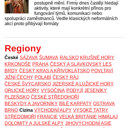
postupně mění. Firmy dnes častěji hledají
aktivity, které mají konkrétní přínos pro
fungování týmů, komunikaci nebo
spolupráci zaměstnanců. Vedle klasických neformálních
akcí proto přibývají formáty
Regiony
České
SÁZAVA
ŠUMAVA
RALSKO
KRUŠNÉ HORY
KRKONOŠE
PRAHA
ČESKÝ A SLAVKOVSKÝ LES
BRDY
ČESKÝ KRAS A KŘIVOKLÁTSKO
POVLTAVÍ
JIŽNÍ ČECHY
POLABÍ
ČESKÝ RÁJ
ČESKÉ ŠVÝCARSKO
JIZERSKÉ A LUŽICKÉ HORY
ORLICKÉ HORY
VYSOČINA
PODYJÍ
JESENÍKY
PLZEŇSKO
ČESKÉ STŘEDOHOŘÍ
BESKYDY A JAVORNÍKY
BÍLÉ KARPATY
OSTRAVA
BRNO
Cizina
VÝCHODNÍ ALPY
VYSOKÉ TATRY
STŘEDOMOŘÍ
FRANCIE
VELKÁ BRITÁNIE
HIMÁLAJ
DOLOMITY A JULSKÉ ALPY
JIHOVÝCHODNÍ ASIE