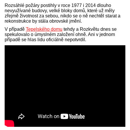
Rozsáhlé požáry postihly v roce 1977 i 2014 dlouho
nevyužívané budovy, velké bloky domů, které už měly
zřejmě životnost za sebou, nikdo se o ně nechtěl starat a
rekonstrukce by stála obrovské jmění.
V případě
Tepelského domu
tehdy a Rozkvětu dnes se
spekulovalo o úmyslném založení ohně. Ani v jednom
případě se hlas lidu oficiálně nepotvrdil.