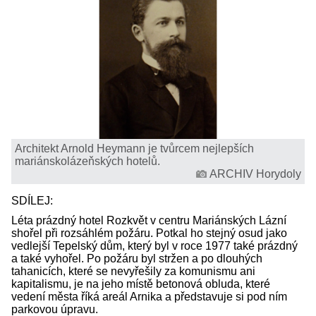
Architekt Arnold Heymann je tvůrcem nejlepších
mariánskolázeňských hotelů.
ARCHIV Horydoly
SDÍLEJ:
Léta prázdný hotel Rozkvět v centru Mariánských Lázní
shořel při rozsáhlém požáru. Potkal ho stejný osud jako
vedlejší Tepelský dům, který byl v roce 1977 také prázdný
a také vyhořel. Po požáru byl stržen a po dlouhých
tahanicích, které se nevyřešily za komunismu ani
kapitalismu, je na jeho místě betonová obluda, které
vedení města říká areál Arnika a představuje si pod ním
parkovou úpravu.