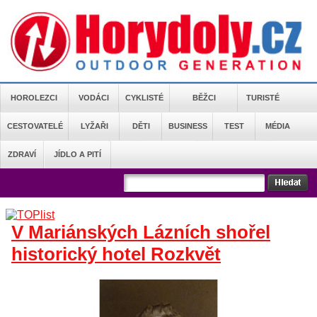
HOROLEZCI
VODÁCI
CYKLISTÉ
BĚŽCI
TURISTÉ
CESTOVATELÉ
LYŽAŘI
DĚTI
BUSINESS
TEST
MÉDIA
ZDRAVÍ
JÍDLO A PITÍ
V Mariánských Lázních shořel
historický hotel Rozkvět