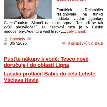
František Reismüller
rezignovala na funkci
ředitele vládní agentury
CzechTourism. Skončí na konci srpna. Rozhodl se tak
kvůli přesvědčení, že cestovní ruch je v Česku
nedoceněný. Agenturu vedl tři roky....
celý článek
Horydoly
30/7/2026
0 příspěvků v diskuzi
Pusťte nákupy k vodě: Tesco nově
doručuje i do oblasti Lipna
Lašáka protlačil Babiš do čela Letiště
Václava Havla