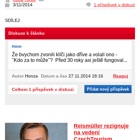
3/11/2014
1 příspěvek v diskuzi
SDÍLEJ:
Diskuze k článku
Hmm
Že bvychom zvonili klíči jako dříve a volali ono -
"Kdo za to může"? Před 30 roky asi ještě fungoval...
Autor
Honza
Datum a čas
27.11.2014 18:16
Reaguj
Celkem 1 příspěvek v diskuzi
Přidat nový příspěvek
Reismüller rezignuje
na vedení
CzechTourism