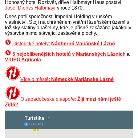
Honosný hotel Rozkvět, dříve Halbmayr Haus postavil
Josef Dionys Halbmayr
v roce 1870.
Dnes patří společnosti Imperial Holding v ruském
vlastnictví. Stojí na chráněném vnitřní lázeňském území s
ložisky slatiny a rašeliny, kde je přísně zakázána jakákoliv
výstavba mimo stávající zastavěné plochy.
Historické hotely:
Nádherné Mariánské Lázně
5 nejoblíbenějších hotelů v Mariánských Lázních
a
VIDEO Agricola
Více o městě:
Německé Mariánské Lázně
O západočeské diaspoře:
Žijí mezi námi ještě
Židé?