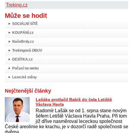
Treking.cz
Může se hodit
SOCIÁLNÍ SÍTĚ
KOUPÁNÍ.cz
NašeBrdy.cz
Trekingová OBUV
DESÍTKA.cz
Počasí na webu
Lezecké stěny
Nejčtenější články
Lašáka protlačil Babiš do čela Letiště
Václava Havla
Radomír Lašák se od 1. srpna stane novým
šéfem Letiště Václava Havla Praha. Při tom
již dříve nasměroval lececkou společnost
České areolinie ke krachu, je v dozorčí radě společnosti se
dvěma