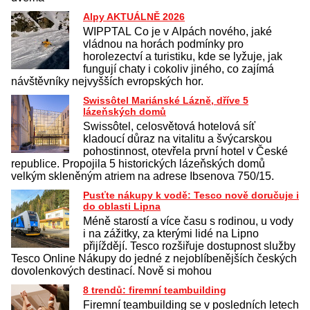
Alpy AKTUÁLNĚ 2026
WIPPTAL Co je v Alpách nového, jaké
vládnou na horách podmínky pro
horolezectví a turistiku, kde se lyžuje, jak
fungují chaty i cokoliv jiného, co zajímá
návštěvníky nejvyšších evropských hor.
Swissôtel Mariánské Lázně, dříve 5
lázeňských domů
Swissôtel, celosvětová hotelová síť
kladoucí důraz na vitalitu a švýcarskou
pohostinnost, otevřela první hotel v České
republice. Propojila 5 historických lázeňských domů
velkým skleněným atriem na adrese Ibsenova 750/15.
Pusťte nákupy k vodě: Tesco nově doručuje i
do oblasti Lipna
Méně starostí a více času s rodinou, u vody
i na zážitky, za kterými lidé na Lipno
přijíždějí. Tesco rozšiřuje dostupnost služby
Tesco Online Nákupy do jedné z nejoblíbenějších českých
dovolenkových destinací. Nově si mohou
8 trendů: firemní teambuilding
Firemní teambuilding se v posledních letech