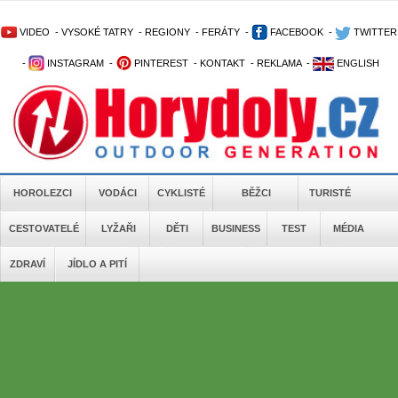
VIDEO
-
VYSOKÉ TATRY
-
REGIONY
-
FERÁTY
-
FACEBOOK
-
TWITTER
-
INSTAGRAM
-
PINTEREST
-
KONTAKT
-
REKLAMA
-
ENGLISH
HOROLEZCI
VODÁCI
CYKLISTÉ
BĚŽCI
TURISTÉ
CESTOVATELÉ
LYŽAŘI
DĚTI
BUSINESS
TEST
MÉDIA
ZDRAVÍ
JÍDLO A PITÍ