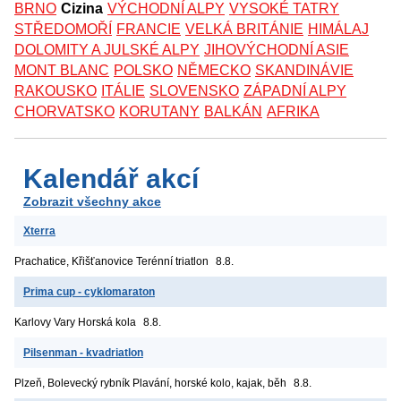
BRNO
Cizina
VÝCHODNÍ ALPY
VYSOKÉ TATRY
STŘEDOMOŘÍ
FRANCIE
VELKÁ BRITÁNIE
HIMÁLAJ
DOLOMITY A JULSKÉ ALPY
JIHOVÝCHODNÍ ASIE
MONT BLANC
POLSKO
NĚMECKO
SKANDINÁVIE
RAKOUSKO
ITÁLIE
SLOVENSKO
ZÁPADNÍ ALPY
CHORVATSKO
KORUTANY
BALKÁN
AFRIKA
Kalendář akcí
Zobrazit všechny akce
Xterra
Prachatice, Křišťanovice
Terénní triatlon
8.8.
Prima cup - cyklomaraton
Karlovy Vary
Horská kola
8.8.
Pilsenman - kvadriatlon
Plzeň, Bolevecký rybník
Plavání, horské kolo, kajak, běh
8.8.