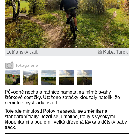
Letňanský trail.
Kuba Turek
fotogalerie
Původně nechala radnice namotat na mírné svahy
štěrkové cestičky. Utažené zatáčky klouzaly natolik, že
nemělo smysl tady jezdit.
Toje ale minulost! Polovina areálu se změnila na
standardní traily. Jezdí se jumpline, traily s vysokými
klopenkami a boulemi, velká dřevěná lávka a dětský baby
track.