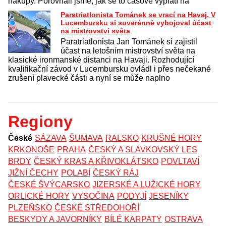
nákupy. Porovnali jsme, jak se to časově vyplatí na
Paratriatlonista Tománek se vrací na Havaj. V
Lucembursku si suverénně vybojoval účast
na mistrovství světa
Paratriatlonista Jan Tománek si zajistil
účast na letošním mistrovství světa na
klasické ironmanské distanci na Havaji. Rozhodující
kvalifikační závod v Lucembursku ovládl i přes nečekané
zrušení plavecké části a nyní se může naplno
Regiony
České
SÁZAVA
ŠUMAVA
RALSKO
KRUŠNÉ HORY
KRKONOŠE
PRAHA
ČESKÝ A SLAVKOVSKÝ LES
BRDY
ČESKÝ KRAS A KŘIVOKLÁTSKO
POVLTAVÍ
JIŽNÍ ČECHY
POLABÍ
ČESKÝ RÁJ
ČESKÉ ŠVÝCARSKO
JIZERSKÉ A LUŽICKÉ HORY
ORLICKÉ HORY
VYSOČINA
PODYJÍ
JESENÍKY
PLZEŇSKO
ČESKÉ STŘEDOHOŘÍ
BESKYDY A JAVORNÍKY
BÍLÉ KARPATY
OSTRAVA