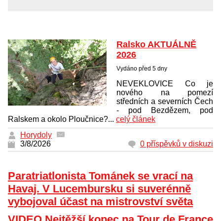
Ralsko AKTUÁLNĚ
2026
Vydáno před 5 dny
NEVEKLOVICE Co je
nového na pomezí
středních a severních Čech
- pod Bezdězem, pod
Ralskem a okolo Ploučnice?...
celý článek
Horydoly
3/8/2026
0 příspěvků v diskuzi
Paratriatlonista Tománek se vrací na
Havaj. V Lucembursku si suverénně
vybojoval účast na mistrovství světa
VIDEO Nejtěžší kopec na Tour de France