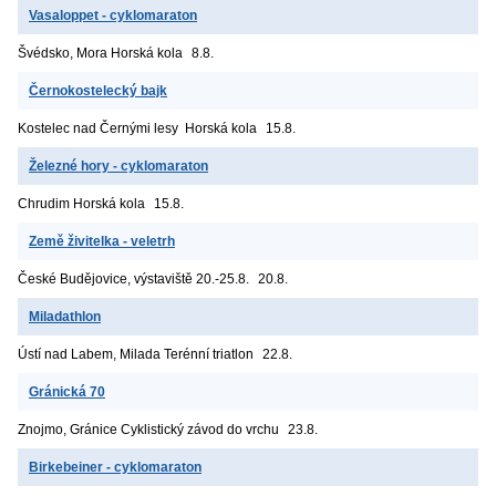
Vasaloppet - cyklomaraton
Švédsko, Mora
Horská kola
8.8.
Černokostelecký bajk
Kostelec nad Černými lesy
Horská kola
15.8.
Železné hory - cyklomaraton
Chrudim
Horská kola
15.8.
Země živitelka - veletrh
České Budějovice, výstaviště
20.-25.8.
20.8.
Miladathlon
Ústí nad Labem, Milada
Terénní triatlon
22.8.
Gránická 70
Znojmo, Gránice
Cyklistický závod do vrchu
23.8.
Birkebeiner - cyklomaraton