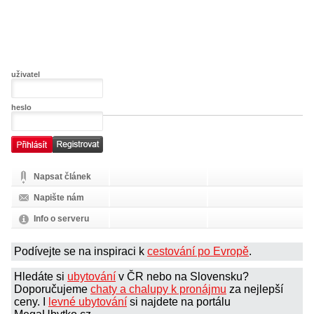
uživatel
heslo
Napsat článek
Napište nám
Info o serveru
Podívejte se na inspiraci k
cestování po Evropě
.
Hledáte si
ubytování
v ČR nebo na Slovensku?
Doporučujeme
chaty a chalupy k pronájmu
za nejlepší
ceny. I
levné ubytování
si najdete na portálu