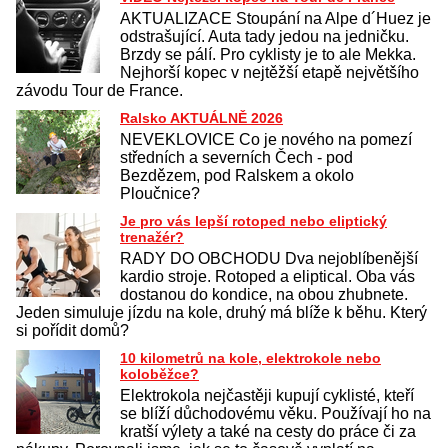
AKTUALIZACE Stoupání na Alpe d´Huez je
odstrašující. Auta tady jedou na jedničku.
Brzdy se pálí. Pro cyklisty je to ale Mekka.
Nejhorší kopec v nejtěžší etapě největšího
závodu Tour de France.
Ralsko AKTUÁLNĚ 2026
NEVEKLOVICE Co je nového na pomezí
středních a severních Čech - pod
Bezdězem, pod Ralskem a okolo
Ploučnice?
Je pro vás lepší rotoped nebo eliptický
trenažér?
RADY DO OBCHODU Dva nejoblíbenější
kardio stroje. Rotoped a eliptical. Oba vás
dostanou do kondice, na obou zhubnete.
Jeden simuluje jízdu na kole, druhý má blíže k běhu. Který
si pořídit domů?
10 kilometrů na kole, elektrokole nebo
koloběžce?
Elektrokola nejčastěji kupují cyklisté, kteří
se blíží důchodovému věku. Používají ho na
kratší výlety a také na cesty do práce či za