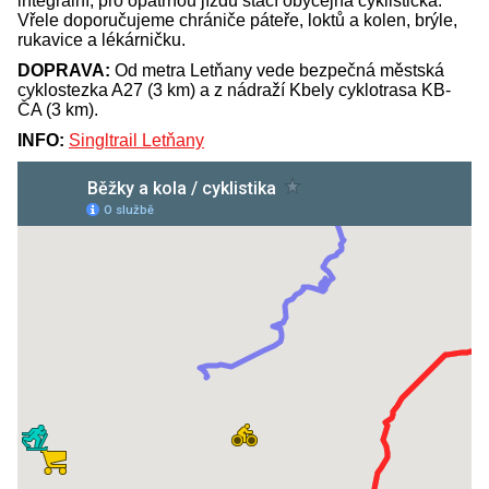
integrální, pro opatrnou jízdu stačí obyčejná cyklistická.
Vřele doporučujeme chrániče páteře, loktů a kolen, brýle,
rukavice a lékárničku.
DOPRAVA:
Od metra Letňany vede bezpečná městská
cyklostezka A27 (3 km) a z nádraží Kbely cyklotrasa KB-
ČA (3 km).
INFO:
Singltrail Letňany