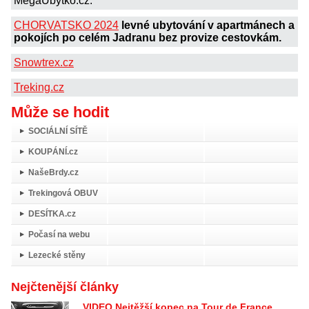
MegaUbytko.cz.
CHORVATSKO 2024
levné ubytování v apartmánech a
pokojích po celém Jadranu bez provize cestovkám.
Snowtrex.cz
Treking.cz
Může se hodit
SOCIÁLNÍ SÍTĚ
KOUPÁNÍ.cz
NašeBrdy.cz
Trekingová OBUV
DESÍTKA.cz
Počasí na webu
Lezecké stěny
Nejčtenější články
VIDEO Nejtěžší kopec na Tour de France