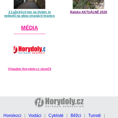
Z Lužických hor na Oybin: to
Ralsko AKTUÁLNĚ 2026
nejlepší na obou stranách hranice
MÉDIA
Výpadek Horydoly.cz skončil
Horolezci
Vodáci
Cyklisté
Běžci
Turisté