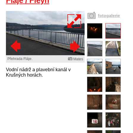
Fláje / Fleyh
fotogalerie
Přehrada Fláje.
Mates
Vodní nádrž a plavební kanál v
Krušných horách.