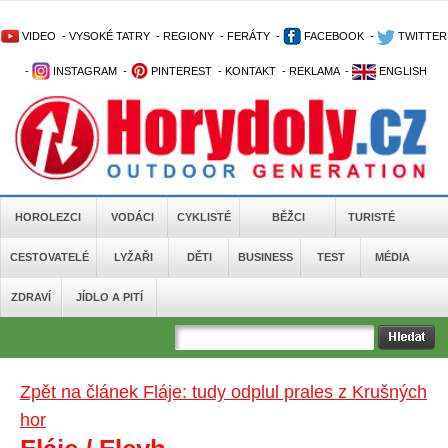
VIDEO
-
VYSOKÉ TATRY
-
REGIONY
-
FERÁTY
-
FACEBOOK
-
TWITTER
-
INSTAGRAM
-
PINTEREST
-
KONTAKT
-
REKLAMA
-
ENGLISH
HOROLEZCI
VODÁCI
CYKLISTÉ
BĚŽCI
TURISTÉ
CESTOVATELÉ
LYŽAŘI
DĚTI
BUSINESS
TEST
MÉDIA
ZDRAVÍ
JÍDLO A PITÍ
Zpět na článek Fláje: tudy odplul prales z Krušných
hor