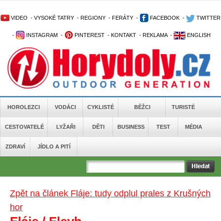
VIDEO
-
VYSOKÉ TATRY
-
REGIONY
-
FERÁTY
-
FACEBOOK
-
TWITTER
-
INSTAGRAM
-
PINTEREST
-
KONTAKT
-
REKLAMA
-
ENGLISH
HOROLEZCI
VODÁCI
CYKLISTÉ
BĚŽCI
TURISTÉ
CESTOVATELÉ
LYŽAŘI
DĚTI
BUSINESS
TEST
MÉDIA
ZDRAVÍ
JÍDLO A PITÍ
Zpět na článek Fláje: tudy odplul prales z Krušných
hor