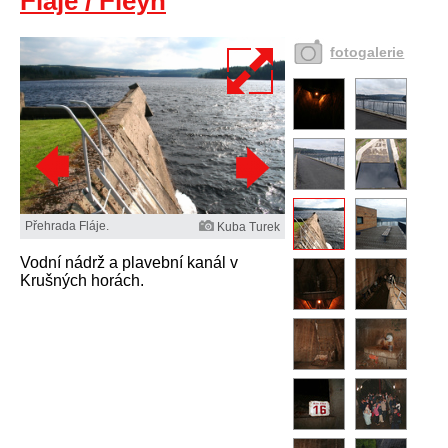
Fláje / Fleyh
fotogalerie
Přehrada Fláje.
Kuba Turek
Vodní nádrž a plavební kanál v
Krušných horách.